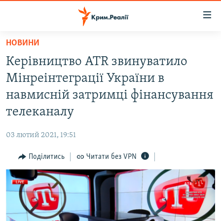
Доступність
посилання
Перейти
НОВИНИ
до
НОВИНИ
Керівництво ATR звинуватило
основного
ВОДА.КРИМ
матеріалу
Мінреінтеграції України в
ВІДЕО ТА ФОТО
Перейти
навмисній затримці фінансування
до
ПОЛІТИКА
телеканалу
основної
БЛОГИ
навігації
03 лютий 2021, 19:51
Перейти
ПОГЛЯД
до
Поділитись
Читати без VPN
ІНТЕРВ'Ю
пошуку
ВСЕ ЗА ДЕНЬ
СПЕЦПРОЕКТИ
ЯК ОБІЙТИ БЛОКУВАННЯ
ДЕПОРТАЦІЯ