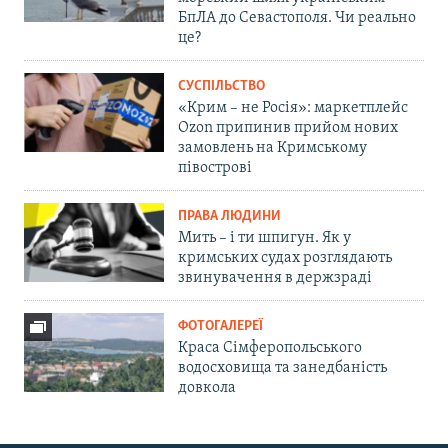
БпЛА до Севастополя. Чи реально
це?
СУСПІЛЬСТВО
«Крим – не Росія»: маркетплейс
Ozon припинив прийом нових
замовлень на Кримському
півострові
ПРАВА ЛЮДИНИ
Мить – і ти шпигун. Як у
кримських судах розглядають
звинувачення в держзраді
ФОТОГАЛЕРЕЇ
Краса Сімферопольського
водосховища та занедбаність
довкола