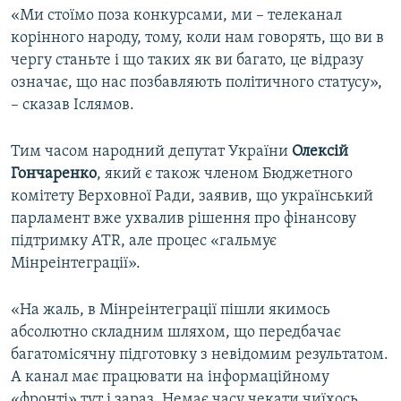
«Ми стоїмо поза конкурсами, ми – телеканал
корінного народу, тому, коли нам говорять, що ви в
чергу станьте і що таких як ви багато, це відразу
означає, що нас позбавляють політичного статусу»,
– сказав Іслямов.
Тим часом народний депутат України
Олексій
Гончаренко
, який є також членом Бюджетного
комітету Верховної Ради, заявив, що український
парламент вже ухвалив рішення про фінансову
підтримку ATR, але процес «гальмує
Мінреінтеграції».
«На жаль, в Мінреінтеграції пішли якимось
абсолютно складним шляхом, що передбачає
багатомісячну підготовку з невідомим результатом.
А канал має працювати на інформаційному
«фронті» тут і зараз. Немає часу чекати чиїхось