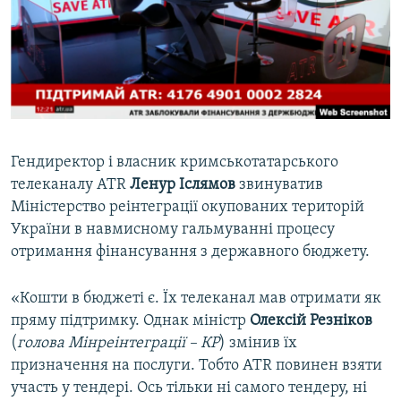
ВІДЕОУРОКИ «ELIFBE»
Русский
СВІДЧЕННЯ ОКУПАЦІЇ
Qırımtatar
УКРАЇНСЬКА ПРОБЛЕМА КРИМУ
ДОЛУЧАЙСЯ!
ІНФОГРАФІКА
Гендиректор і власник кримськотатарського
телеканалу ATR
Ленур Іслямов
звинуватив
Усі сайти RFE/RL
Міністерство реінтеграції окупованих територій
України в навмисному гальмуванні процесу
отримання фінансування з державного бюджету.
«Кошти в бюджеті є. Їх телеканал мав отримати як
пряму підтримку. Однак міністр
Олексій Резніков
(
голова Мінреінтеграції – КР
) змінив їх
призначення на послуги. Тобто ATR повинен взяти
участь у тендері. Ось тільки ні самого тендеру, ні