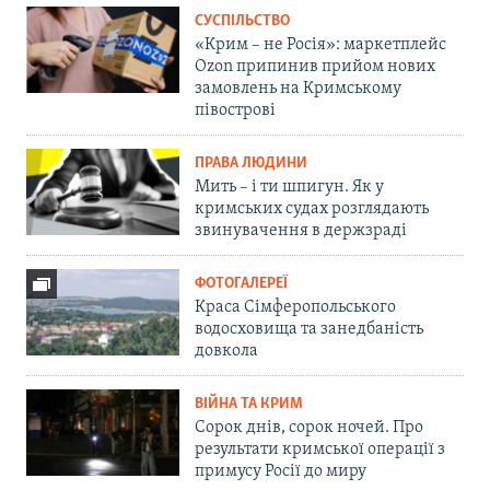
СУСПІЛЬСТВО
«Крим – не Росія»: маркетплейс
Ozon припинив прийом нових
замовлень на Кримському
півострові
ПРАВА ЛЮДИНИ
Мить – і ти шпигун. Як у
кримських судах розглядають
звинувачення в держзраді
ФОТОГАЛЕРЕЇ
Краса Сімферопольського
водосховища та занедбаність
довкола
ВІЙНА ТА КРИМ
Сорок днів, сорок ночей. Про
результати кримської операції з
примусу Росії до миру