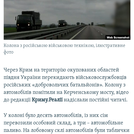
ВІДЕОУРОКИ «ELIFBE»
Русский
СВІДЧЕННЯ ОКУПАЦІЇ
Qırımtatar
УКРАЇНСЬКА ПРОБЛЕМА КРИМУ
ДОЛУЧАЙСЯ!
ІНФОГРАФІКА
Колона з російською військовою технікою, ілюстративне
фото
Усі сайти RFE/RL
Через Крим на територію окупованих областей
півдня України перекидають військовослужбовців
російських «добровольчих батальйонів». Колону з
автомобілів помітили на Керченському мосту, відео
до редакції
Криму.Реалії
надіслали постійні читачі.
У колоні було десять автомобілів, із них сім
перевозили особовий склад, а три – автомобільне
паливо. На лобовому склі автомобілів були таблички