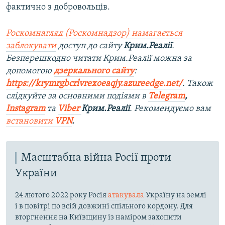
фактично з добровольців.
Роскомнагляд (Роскомнадзор) намагається
заблокувати
доступ до сайту
Крим.Реалії
.
Безперешкодно читати Крим.Реалії можна за
допомогою
дзеркального сайту
:
https://krymrgbcrlvrexoeaqjy.azureedge.net/
. Також
слідкуйте за основними подіями в
Telegram
,
Instagram
та
Viber
Крим.Реалії
. Рекомендуємо вам
встановити
VPN
.
Масштабна війна Росії проти
України
24 лютого 2022 року Росія
атакувала
Україну на землі
і в повітрі по всій довжині спільного кордону. Для
вторгнення на Київщину із наміром захопити