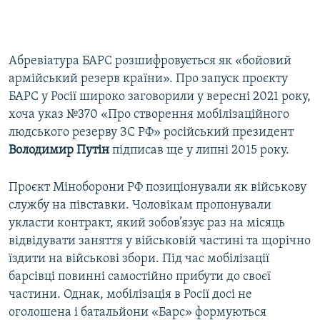
Абревіатура БАРС розшифровується як «бойовий
армійський резерв країни». Про запуск проєкту
БАРС у Росії широко заговорили у вересні 2021 року,
хоча указ №370 «Про створення мобілізаційного
людського резерву ЗС РФ» російський президент
Володимир Путін
підписав ще у липні 2015 року.
Проєкт Міноборони РФ позиціонували як військову
службу на півставки. Чоловікам пропонували
укласти контракт, який зобов’язує раз на місяць
відвідувати заняття у військовій частині та щорічно
їздити на військові збори. Під час мобілізації
барсівці повинні самостійно прибути до своєї
частини. Однак, мобілізація в Росії досі не
оголошена і батальйони «Барс» формуються