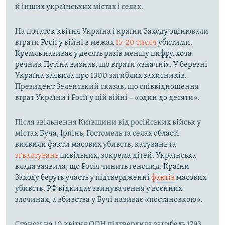
й інших українських містах і селах.
На початок квітня Україна і країни Заходу оцінювали
втрати Росії у війні в межах
15-20 тисяч
убитими.
Кремль називає у десять разів меншу цифру, хоча
речник Путіна визнав, що втрати «значні». У березні
Україна заявила про 1300 загиблих захисників.
Президент Зеленський сказав, що співвідношення
втрат України і Росії у цій війні – «один до десяти».
Після звільнення Київщини від російських військ у
містах Буча, Ірпінь, Гостомель та селах області
виявили факти масових убивств, катувань та
зґвалтувань
цивільних, зокрема дітей. Українська
влада заявила, що Росія чинить геноцид. Країни
Заходу беруть участь у підтвердженні
фактів
масових
убивств. РФ відкидає звинувачення у воєнних
злочинах, а вбивства у Бучі називає «постановкою».
Станом на 10 квітня ООН підтвердила загибель 1793