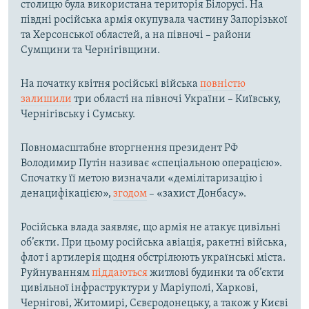
столицю була використана територія Білорусі. На
півдні російська армія окупувала частину Запорізької
та Херсонської областей, а на півночі – райони
Сумщини та Чернігівщини.
На початку квітня російські війська
повністю
залишили
три області на півночі України – Київську,
Чернігівську і Сумську.
Повномасштабне вторгнення президент РФ
Володимир Путін називає «спеціальною операцією».
Спочатку її метою визначали «демілітаризацію і
денацифікацією»,
згодом
– «захист Донбасу».
Російська влада заявляє, що армія не атакує цивільні
об’єкти. При цьому російська авіація, ракетні війська,
флот і артилерія щодня обстрілюють українські міста.
Руйнуванням
піддаються
житлові будинки та об’єкти
цивільної інфраструктури у Маріуполі, Харкові,
Чернігові, Житомирі, Сєвєродонецьку, а також у Києві