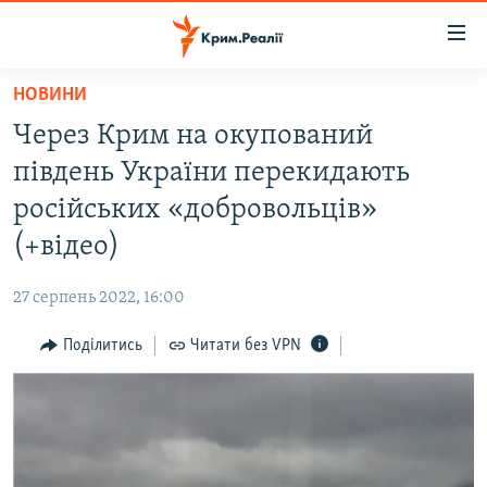
Доступність
посилання
Перейти
НОВИНИ
до
НОВИНИ
Через Крим на окупований
основного
ВОДА.КРИМ
матеріалу
південь України перекидають
ВІДЕО ТА ФОТО
Перейти
російських «добровольців»
до
ПОЛІТИКА
(+відео)
основної
БЛОГИ
навігації
27 серпень 2022, 16:00
Перейти
ПОГЛЯД
до
Поділитись
Читати без VPN
ІНТЕРВ'Ю
пошуку
ВСЕ ЗА ДЕНЬ
СПЕЦПРОЕКТИ
ЯК ОБІЙТИ БЛОКУВАННЯ
ДЕПОРТАЦІЯ