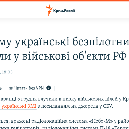
му українські безпілотн
и у військові об'єкти РФ
, 18:03
ь
Читати без VPN
вранці 5 грудня влучили в низку військових цілей у К
 українські ЗМІ
з посиланням на джерела у СБУ.
ться, вражені радіолокаційна система «Небо-М» у рай
янка гелікоптерів, радіолокаційна система П-18 «Терек