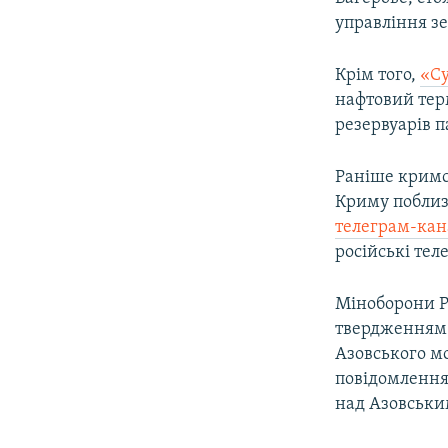
ВІДЕОУРОКИ «ELIFBE»
управління зе
СВІДЧЕННЯ ОКУПАЦІЇ
Крім того,
«Су
УКРАЇНСЬКА ПРОБЛЕМА КРИМУ
нафтовий терм
ІНФОГРАФІКА
резервуарів п
Раніше кримсь
Криму поблизу
телеграм-кан
російські тел
Міноборони Р
твердженням 
Азовського мо
повідомлення
над Азовськи