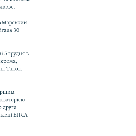
лкове.
 «Морський
ігала 30
і 5 грудня в
окрема,
чі. Також
першим
акваторією
о друге
оплені БПЛА