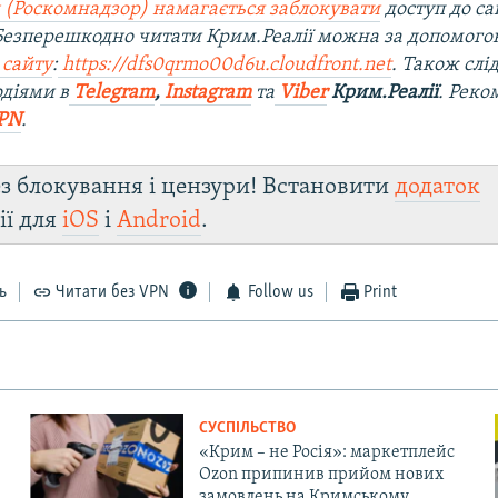
 (Роскомнадзор) намагається заблокувати
доступ до са
 Безперешкодно читати Крим.Реалії можна за допомог
 сайту
:
https://dfs0qrmo00d6u.cloudfront.net
. Також слі
діями в
Telegram
,
Instagram
та
Viber
Крим.Реалії
. Рек
PN
.
з блокування і цензури! Встановити
додаток
ії для
iOS
і
Android
.
ь
Читати без VPN
Follow us
Print
СУСПІЛЬСТВО
«Крим – не Росія»: маркетплейс
Ozon припинив прийом нових
замовлень на Кримському