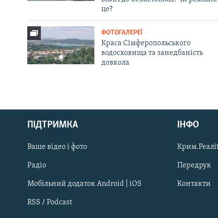
це?
ФОТОГАЛЕРЕЇ
Краса Сімферопольського
водосховища та занедбаність
довкола
Русский
Qırımtatar
ПІДТРИМКА
ІНФО
Ваше відео і фото
Крим.Реалії
ДОЛУЧАЙСЯ!
Радіо
Передрук
Мобільний додаток Android | iOS
Контакти
RSS / Podcast
Усі сайти RFE/RL