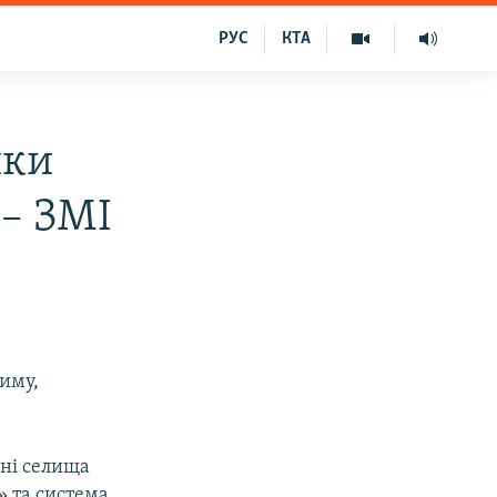
РУС
КТА
ики
 – ЗМІ
риму,
оні селища
» та система