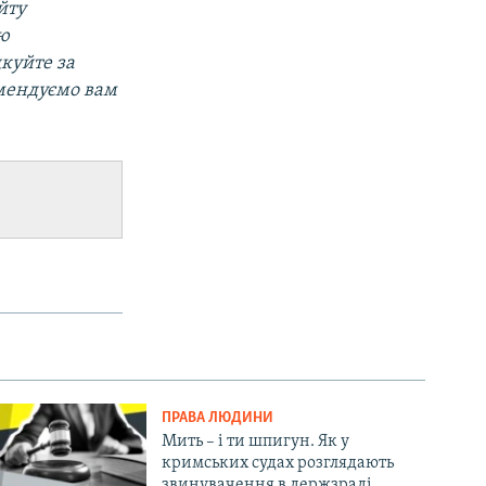
йту
ою
дкуйте за
омендуємо вам
ПРАВА ЛЮДИНИ
Мить – і ти шпигун. Як у
кримських судах розглядають
звинувачення в держзраді