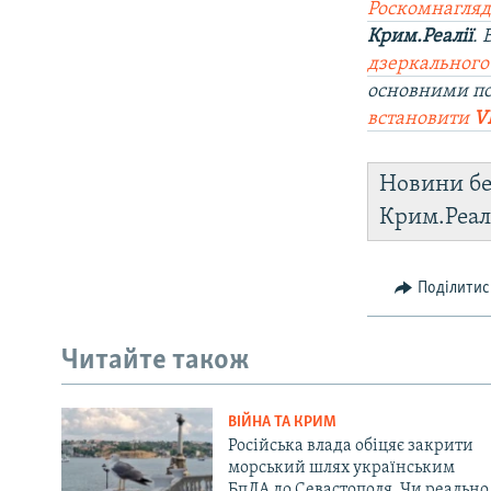
Роскомнагляд
Крим.Реалії
.
дзеркального
основними по
встановити
V
Новини бе
Крим.Реал
Поділитис
Читайте також
ВІЙНА ТА КРИМ
Російська влада обіцяє закрити
морський шлях українським
БпЛА до Севастополя. Чи реально