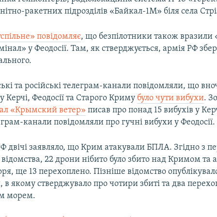
нітно-ракетних підрозділів «Байкал-1М» біля села Стрі
спільне» повідомляє
, що безпілотники також вразили
інал» у Феодосії. Там, як стверджується, армія РФ збер
ального.
кі та російські телеграм-канали повідомляли, що вноч
 Керчі, Феодосії та Старого Криму
було чути вибухи
. З
ал «Крымский ветер»
писав про понад 15 вибухів у Кер
еграм-канали повідомляли про гучні вибухи у Феодосії.
Ф двічі заявляло, що Крим атакували БПЛА. Згідно з 
відомства, 22 дрони нібито було збито над Кримом та 
ря, ще 13 перехоплено. Пізніше відомство опублікувал
, в якому стверджувало про чотири збиті та два перех
м морем.