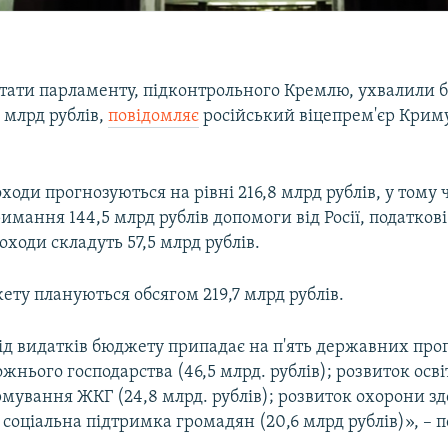
тати парламенту, підконтрольного Кремлю, ухвалили б
 млрд рублів,
повідомляє
російський віцепрем'єр Крим
оходи прогнозуються на рівні 216,8 млрд рублів, у тому 
римання 144,5 млрд рублів допомоги від Росії, податкові
оходи складуть 57,5 млрд рублів.
ту плануються обсягом 219,7 млрд рублів.
ід видатків бюджету припадає на п'ять державних про
жнього господарства (46,5 млрд. рублів); розвиток освіт
рмування ЖКГ (24,8 млрд. рублів); розвиток охорони здо
; соціальна підтримка громадян (20,6 млрд рублів)», – 