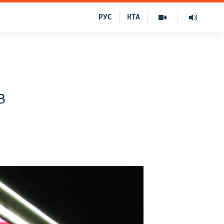
РУС
КТА
в