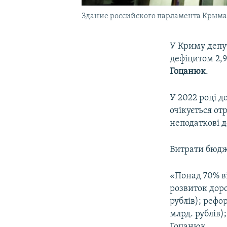
Здание российского парламента Крыма
У Криму депу
дефіцитом 2,9
Гоцанюк
.
У 2022 році д
очікується от
неподаткові д
Витрати бюдже
«Понад 70% в
розвиток доро
рублів); рефо
млрд. рублів)
Гоцанюк.