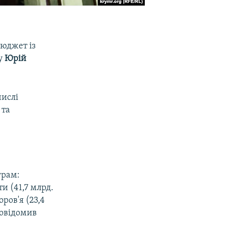
юджет із
у
Юрій
числі
 та
грам:
и (41,7 млрд.
ров'я (23,4
повідомив