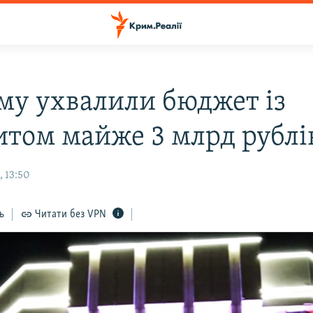
му ухвалили бюджет із
итом майже 3 млрд рублі
, 13:50
ь
Читати без VPN