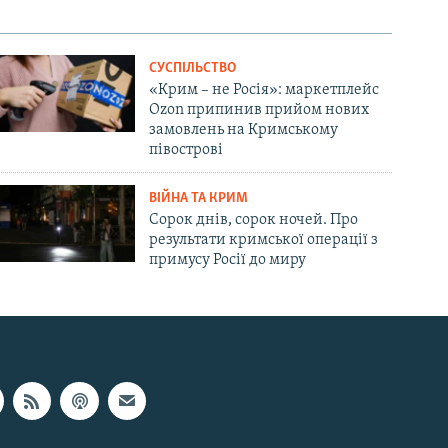
СУСПІЛЬСТВО
«Крим – не Росія»: маркетплейс
Ozon припинив прийом нових
замовлень на Кримському
півострові
ВІЙНА ТА КРИМ
Сорок днів, сорок ночей. Про
результати кримської операції з
примусу Росії до миру