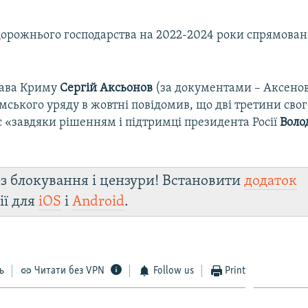
дорожнього господарства на 2022-2024 роки спрямовано
лава Криму
Сергій Аксьонов
(за документами – Аксенов
мського уряду в жовтні повідомив, що дві третини сво
 «завдяки рішенням і підтримці президента Росії
Воло
з блокування і цензури! Встановити
додаток
ії для
iOS
і
Android
.
ь
Читати без VPN
Follow us
Print