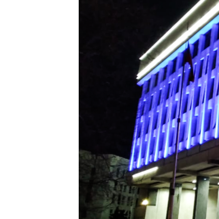
ВІДЕОУРОКИ «ELIFBE»
СВІДЧЕННЯ ОКУПАЦІЇ
УКРАЇНСЬКА ПРОБЛЕМА КРИМУ
ІНФОГРАФІКА