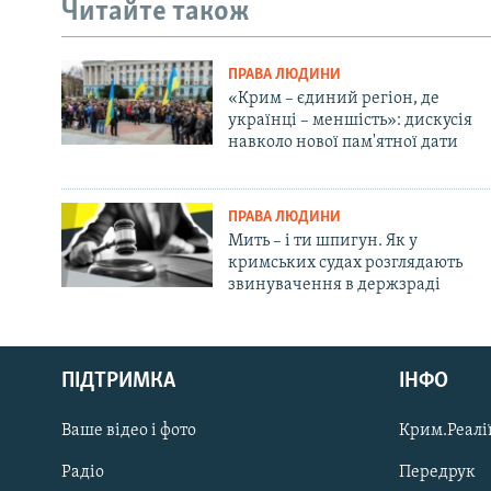
Читайте також
ПРАВА ЛЮДИНИ
«Крим – єдиний регіон, де
українці – меншість»: дискусія
навколо нової пам'ятної дати
ПРАВА ЛЮДИНИ
Мить – і ти шпигун. Як у
кримських судах розглядають
звинувачення в держзраді
Русский
ПІДТРИМКА
ІНФО
Qırımtatar
Ваше відео і фото
Крим.Реалії
ДОЛУЧАЙСЯ!
Радіо
Передрук