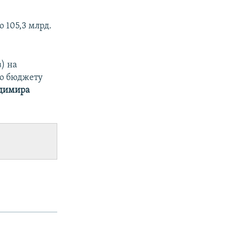
 105,3 млрд.
) на
го бюджету
димира