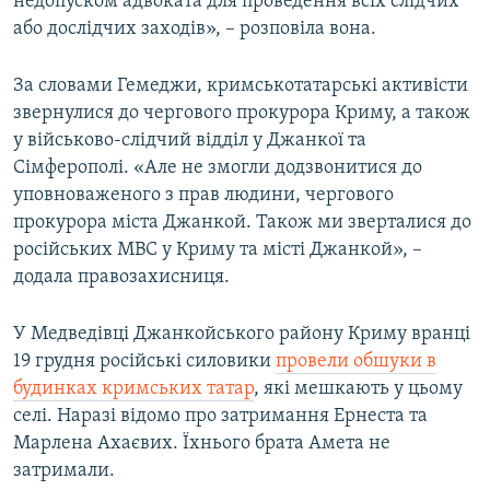
недопуском адвоката для проведення всіх слідчих
або дослідчих заходів», – розповіла вона.
За словами Гемеджи, кримськотатарські активісти
звернулися до чергового прокурора Криму, а також
у військово-слідчий відділ у Джанкої та
Сімферополі. «Але не змогли додзвонитися до
уповноваженого з прав людини, чергового
прокурора міста Джанкой. Також ми зверталися до
російських МВС у Криму та місті Джанкой», –
додала правозахисниця.
У Медведівці Джанкойського району Криму вранці
19 грудня російські силовики
провели обшуки в
будинках кримських татар
, які мешкають у цьому
селі. Наразі відомо про затримання Ернеста та
Марлена Ахаєвих. Їхнього брата Амета не
затримали.