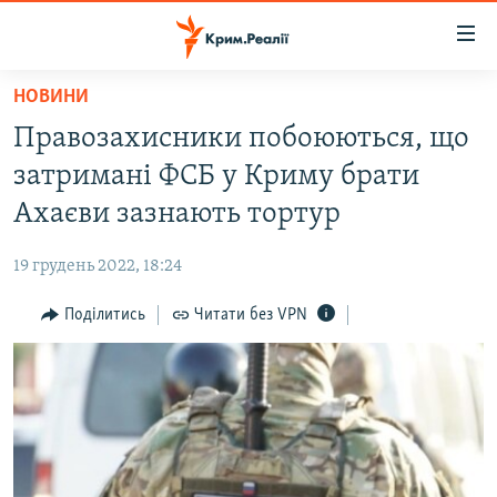
Доступність
посилання
Перейти
НОВИНИ
до
НОВИНИ
Правозахисники побоюються, що
основного
ВОДА.КРИМ
матеріалу
затримані ФСБ у Криму брати
ВІДЕО ТА ФОТО
Перейти
Ахаєви зазнають тортур
до
ПОЛІТИКА
основної
19 грудень 2022, 18:24
БЛОГИ
навігації
Перейти
Поділитись
Читати без VPN
ПОГЛЯД
до
ІНТЕРВ'Ю
пошуку
ВСЕ ЗА ДЕНЬ
СПЕЦПРОЕКТИ
ЯК ОБІЙТИ БЛОКУВАННЯ
ДЕПОРТАЦІЯ