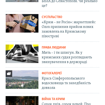
БпЛА до Севастополя. Чи реально
це?
СУСПІЛЬСТВО
«Крим – не Росія»: маркетплейс
Ozon припинив прийом нових
замовлень на Кримському
півострові
ПРАВА ЛЮДИНИ
Мить – і ти шпигун. Як у
кримських судах розглядають
звинувачення в держзраді
ФОТОГАЛЕРЕЇ
Краса Сімферопольського
водосховища та занедбаність
довкола
ВІЙНА ТА КРИМ
Сорок днів, сорок ночей. Про