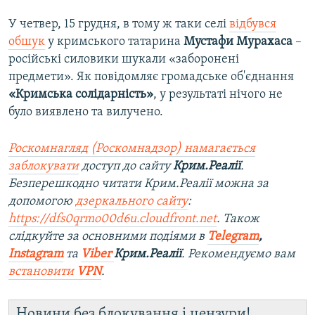
У четвер, 15 грудня, в тому ж таки селі
відбувся
обшук
у кримського татарина
Мустафи Мурахаса
–
російські силовики шукали «заборонені
предмети». Як повідомляє громадське об'єднання
«Кримська солідарність»
, у результаті нічого не
було виявлено та вилучено.
Роскомнагляд (Роскомнадзор) намагається
заблокувати
доступ до сайту
Крим.Реалії
.
Безперешкодно читати Крим.Реалії можна за
допомогою
дзеркального сайту
:
https://dfs0qrmo00d6u.cloudfront.net
. Також
слідкуйте за основними подіями в
Telegram
,
Instagram
та
Viber
Крим.Реалії
. Ре
комендуємо вам
встановити
VPN
.
Новини без блокування і цензури!