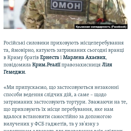
ВІДЕОУРОКИ «ELIFBE»
Русский
СВІДЧЕННЯ ОКУПАЦІЇ
Qırımtatar
УКРАЇНСЬКА ПРОБЛЕМА КРИМУ
ДОЛУЧАЙСЯ!
ІНФОГРАФІКА
Російські силовики приховують місцеперебування
та, ймовірно, катують затриманих сьогодні вранці
в Криму братів
Ернеста
і
Марлена Ахаєвих
,
Усі сайти RFE/RL
повідомила
Крим.Реалії
правозахисниця
Ліля
Гемеджи
.
«Ми припускаємо, що застосовуються незаконні
способи ведення слідчих дій, а саме – щодо
затриманих застосовують тортури. Зважаючи на те,
що приховують їх місце перебування, яке нам
вдалося встановити самостійно за допомогою
вилучених у ФСБ гаджетів, та у зв'язку з