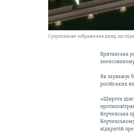
Супутникове зображення диму, що підні
Британська р
анексованому
Як зауважує б
російських ві
«Широта цілей
протиповітрян
Керченська п
Керченському 
відкритій пр