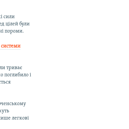
кі сили
ед цілей були
ні пороми.
ь системи
оли триває
о поглибило і
ється
ерченському
жуть
лише легкові