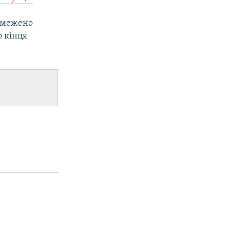
Обмежено
о кінця