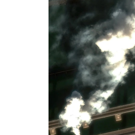
ВІДЕОУРОКИ «ELIFBE»
СВІДЧЕННЯ ОКУПАЦІЇ
УКРАЇНСЬКА ПРОБЛЕМА КРИМУ
ІНФОГРАФІКА