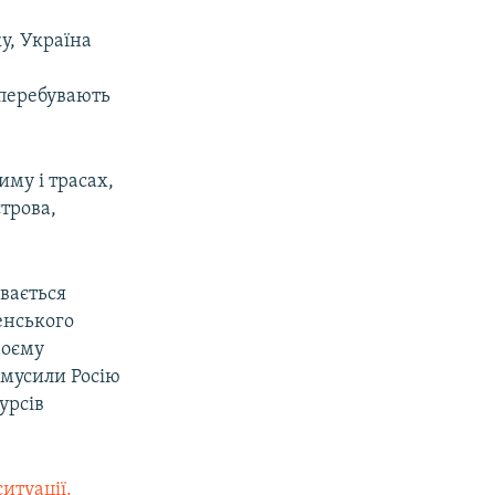
ку, Україна
 перебувають
иму і трасах,
строва,
увається
енського
воєму
змусили Росію
урсів
итуації.