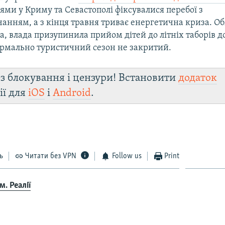
ми у Криму та Севастополі фіксувалися перебої з
чанням, а з кінця травня триває енергетична криза. 
, влада призупинила прийом дітей до літніх таборів д
формально туристичний сезон не закритий.
з блокування і цензури! Встановити
додаток
ії для
iOS
і
Android
.
ь
Читати без VPN
Follow us
Print
. Реалії