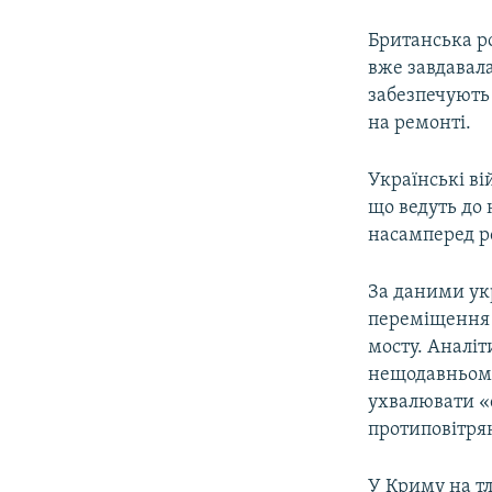
Британська ро
вже завдавала
забезпечують 
на ремонті.
Українські ві
що ведуть до 
насамперед р
За даними укр
переміщення 
мосту. Аналі
нещодавньому
ухвалювати «
протиповітря
У Криму на тл