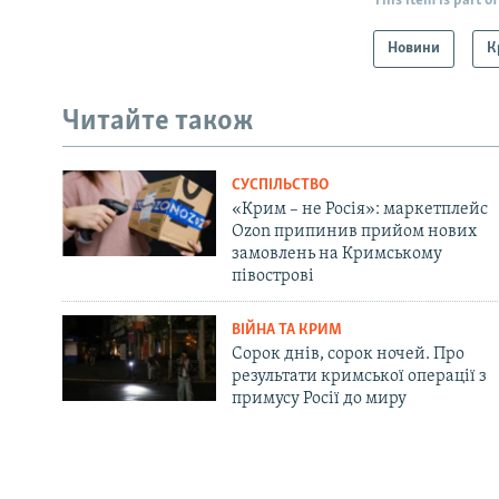
This item is part of
Новини
К
Читайте також
СУСПІЛЬСТВО
«Крим – не Росія»: маркетплейс
Ozon припинив прийом нових
замовлень на Кримському
півострові
ВІЙНА ТА КРИМ
Сорок днів, сорок ночей. Про
результати кримської операції з
примусу Росії до миру