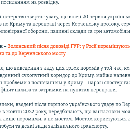
 посиланням на розвідку.
ністерство звертає увагу, що вночі 20 червня українсь
в по Криму та переправі через Керченську протоку, сер
повітряної оборони, паливні склади та три автомобіль
ж –
Зеленський після доповіді ГУР: у Росії переміщуют
и та до Керченського мосту
, що виведення з ладу цих трьох поромів у той час, к
південний сухопутний коридор до Криму, майже напевн
кі проблеми з постачанням у Криму – наразі спостеріга
фіцит палива та затримки на пунктах переправи.
пеки, введені після першого українського удару по К
 в жовтні 2022 року, передбачають, що вантажівки мо
я лише поромами, а не мостом. Мостом користуються 
втобуси та деякі види залізничного транспорту.