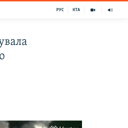
РУС
КТА
увала
о