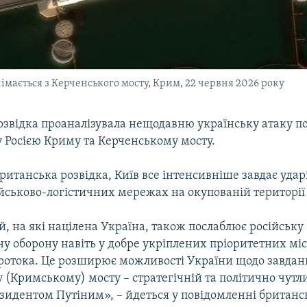
мається з Керченського мосту, Крим, 22 червня 2026 року
озвідка проаналізувала нещодавню українську атаку п
 Росією Криму та Керченському мосту.
ританська розвідка, Київ все інтенсивніше завдає удар
йськово-логістичних мережах на окупованій території
, на які націлена Україна, також послаблює російську
у оборону навіть у добре укріплених пріоритетних міс
ротока. Це розширює можливості України щодо завданн
(Кримському) мосту – стратегічній та політично чутлив
езидентом Путіним», – йдеться у повідомленні британс