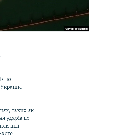
о
ів по
 України.
цях, таких як
я ударів по
ій цілі,
ького