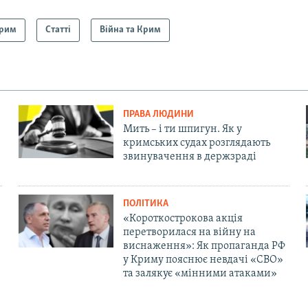
рим
Статті
Війна та Крим
ПРАВА ЛЮДИНИ
Мить – і ти шпигун. Як у
кримських судах розглядають
звинувачення в держзраді
ПОЛІТИКА
«Короткострокова акція
перетворилася на війну на
виснаження»: Як пропаганда РФ
у Криму пояснює невдачі «СВО»
та залякує «мінними атаками»