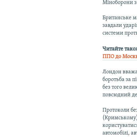
Міноборони з
Британське мі
завдали ударі
системи проти
Читайте тако
ППО до Москв
Лондон вважає
боротьба за 
без того вели
повсюдний де
Протоколи без
(Кримському)
користуватис
автомобілі, а