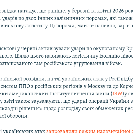
звідка нагадує, що раніше, у березні та квітні 2026 ро
 ударів по двох інших залізничних поромах, які також
військову логістику. Ці пороми, майже напевно, зараз
йськові у червні активізували удари по окупованому Кр
нього. Ціллю цього називають ​логістичну ізоляцію піво
озташованого там російського угруповання військ.
аїнської розвідки, на тлі українських атак у Росії відб
систем ППО з російських регіонів у Москву та до Керч
тики американський Інститут вивчення війни (
ISW
)у с
 звіті також зауважують, що ударні операції України 
складні рішення» щодо розподілу своїх обмежених рес
ної оборони.
і українських атак
запровадили режим надзвичайної с