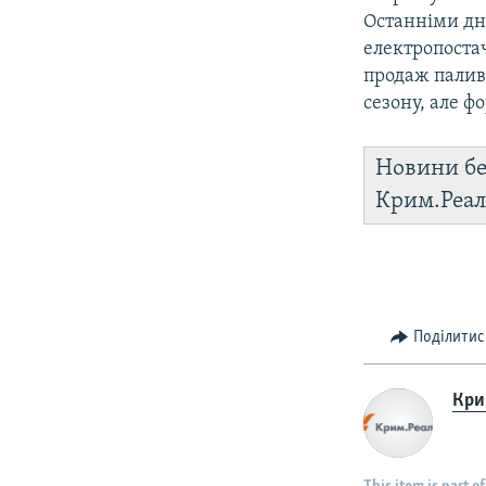
Останніми дня
електропоста
продаж палива
сезону, але 
Новини бе
Крим.Реал
Поділитис
Крим