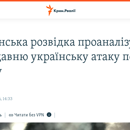
нська розвідка проаналіз
авню українську атаку п
у
, 14:33
ь
Читати без VPN