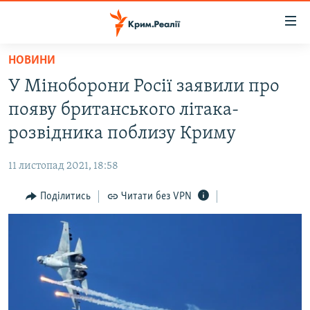
Доступність
посилання
Перейти
НОВИНИ
до
НОВИНИ
У Міноборони Росії заявили про
основного
ВОДА.КРИМ
матеріалу
появу британського літака-
ВІДЕО ТА ФОТО
Перейти
розвідника поблизу Криму
до
ПОЛІТИКА
основної
11 листопад 2021, 18:58
БЛОГИ
навігації
Перейти
Поділитись
Читати без VPN
ПОГЛЯД
до
ІНТЕРВ'Ю
пошуку
ВСЕ ЗА ДЕНЬ
СПЕЦПРОЕКТИ
ЯК ОБІЙТИ БЛОКУВАННЯ
ДЕПОРТАЦІЯ