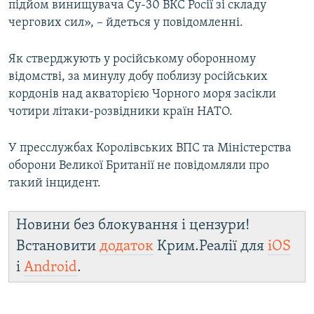
підйом винищувача Су-30 ВКС Росії зі складу
чергових сил», – йдеться у повідомленні.
Як стверджують у російському оборонному
відомстві, за минулу добу поблизу російських
кордонів над акваторією Чорного моря засікли
чотири літаки-розвідники країн НАТО.
У пресслужбах Королівських ВПС та Міністерства
оборони Великої Британії не повідомляли про
такий інцидент.
Новини без блокування і цензури!
Встановити
додаток
Крим.Реалії для
iOS
і
Android
.