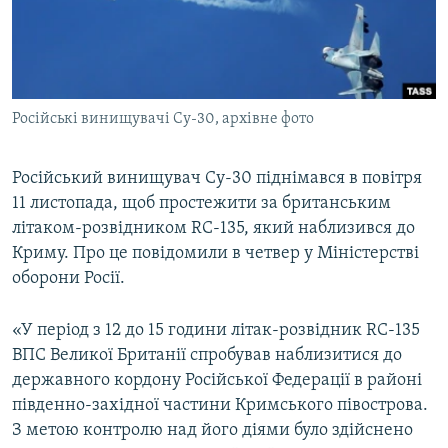
ВІДЕОУРОКИ «ELIFBE»
Русский
СВІДЧЕННЯ ОКУПАЦІЇ
Qırımtatar
УКРАЇНСЬКА ПРОБЛЕМА КРИМУ
Російські винищувачі Су-30, архівне фото
ДОЛУЧАЙСЯ!
ІНФОГРАФІКА
Російський винищувач Су-30 піднімався в повітря
11 листопада, щоб простежити за британським
Усі сайти RFE/RL
літаком-розвідником RC-135, який наблизився до
Криму. Про це повідомили в четвер у Міністерстві
оборони Росії.
«У період з 12 до 15 години літак-розвідник RC-135
ВПС Великої Британії спробував наблизитися до
державного кордону Російської Федерації в районі
південно-західної частини Кримського півострова.
З метою контролю над його діями було здійснено