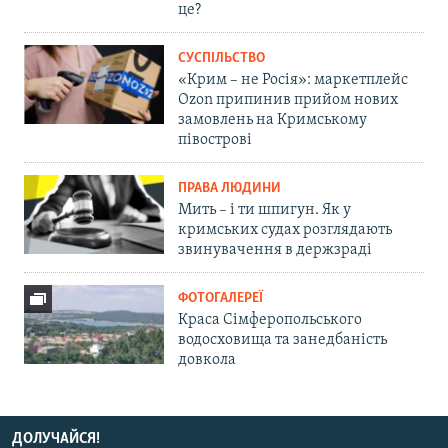
це?
СУСПІЛЬСТВО
«Крим – не Росія»: маркетплейс
Ozon припинив прийом нових
замовлень на Кримському
півострові
ПРАВА ЛЮДИНИ
Мить – і ти шпигун. Як у
кримських судах розглядають
звинувачення в держзраді
ФОТОГАЛЕРЕЇ
Краса Сімферопольського
водосховища та занедбаність
довкола
ДОЛУЧАЙСЯ!