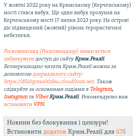
У жовтні 2022 року на Кримському (Керченському)
мості стався вибух. Ще один вибух пролунав на
Керченському мості 17 липня 2023 року. На острові
діє підвищений (жовтий) рівень терористичної
небезпеки.
Роскомнагляд (Роскомнадзор) намагається
заблокувати
доступ до сайту
Крим.Реалії
.
Безперешкодно читати Крим.Реалії можна за
допомогою
дзеркального сайту
:
https://dfs0qrmo00d6u.cloudfront.net
. Також
слідкуйте за основними подіями в
Telegram
,
Instagram
та
Viber
Крим.Реалії
. Рекомендуємо вам
встановити
VPN
.
Новини без блокування і цензури!
Встановити
додаток
Крим.Реалії для
iOS