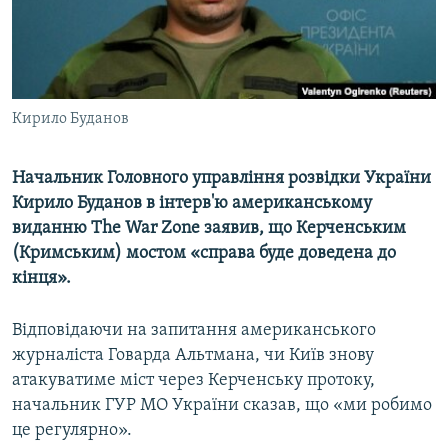
ВІДЕОУРОКИ «ELIFBE»
Русский
СВІДЧЕННЯ ОКУПАЦІЇ
Qırımtatar
УКРАЇНСЬКА ПРОБЛЕМА КРИМУ
Кирило Буданов
ДОЛУЧАЙСЯ!
ІНФОГРАФІКА
Начальник Головного управління розвідки України
Кирило Буданов в інтерв'ю американському
Усі сайти RFE/RL
виданню The War Zone заявив, що Керченським
(Кримським) мостом «справа буде доведена до
кінця».
Відповідаючи на запитання американського
журналіста Говарда Альтмана, чи Київ знову
атакуватиме міст через Керченську протоку,
начальник ГУР МО України сказав, що «ми робимо
це регулярно».