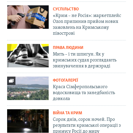
СУСПІЛЬСТВО
«Крим – не Росія»: маркетплейс
Ozon припинив прийом нових
замовлень на Кримському
півострові
ПРАВА ЛЮДИНИ
Мить – і ти шпигун. Як у
кримських судах розглядають
звинувачення в держзраді
ФОТОГАЛЕРЕЇ
Краса Сімферопольського
водосховища та занедбаність
довкола
ВІЙНА ТА КРИМ
Сорок днів, сорок ночей. Про
результати кримської операції з
примусу Росії до миру