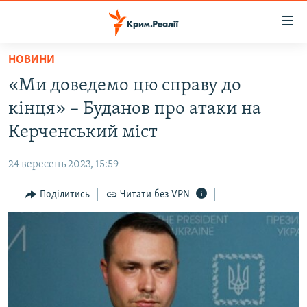
Доступність
посилання
Перейти
НОВИНИ
до
НОВИНИ
«Ми доведемо цю справу до
основного
ВОДА.КРИМ
матеріалу
кінця» – Буданов про атаки на
ВІДЕО ТА ФОТО
Перейти
Керченський міст
до
ПОЛІТИКА
основної
24 вересень 2023, 15:59
БЛОГИ
навігації
Перейти
Поділитись
Читати без VPN
ПОГЛЯД
до
ІНТЕРВ'Ю
пошуку
ВСЕ ЗА ДЕНЬ
СПЕЦПРОЕКТИ
ЯК ОБІЙТИ БЛОКУВАННЯ
ДЕПОРТАЦІЯ