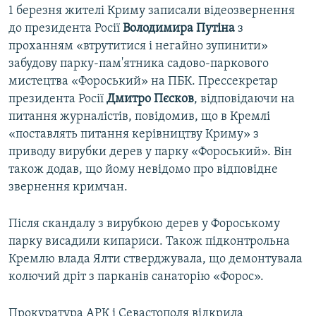
1 березня жителі Криму записали відеозвернення
до президента Росії
Володимира Путіна
з
проханням «втрутитися і негайно зупинити»
забудову парку-пам'ятника садово-паркового
мистецтва «Фороський» на ПБК. Прессекретар
президента Росії
Дмитро Пєсков
, відповідаючи на
питання журналістів, повідомив, що в Кремлі
«поставлять питання керівництву Криму» з
приводу вирубки дерев у парку «Фороський». Він
також додав, що йому невідомо про відповідне
звернення кримчан.
Після скандалу з вирубкою дерев у Фороському
парку висадили кипариси. Також підконтрольна
Кремлю влада Ялти стверджувала, що демонтувала
колючий дріт з парканів санаторію «Форос».
Прокуратура АРК і Севастополя відкрила