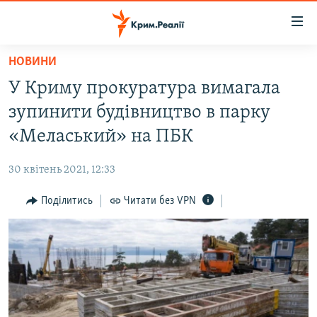
Доступність
посилання
Перейти
НОВИНИ
до
НОВИНИ
У Криму прокуратура вимагала
основного
ВОДА.КРИМ
матеріалу
зупинити будівництво в парку
ВІДЕО ТА ФОТО
Перейти
«Меласький» на ПБК
до
ПОЛІТИКА
основної
30 квітень 2021, 12:33
БЛОГИ
навігації
Перейти
Поділитись
Читати без VPN
ПОГЛЯД
до
ІНТЕРВ'Ю
пошуку
ВСЕ ЗА ДЕНЬ
СПЕЦПРОЕКТИ
ЯК ОБІЙТИ БЛОКУВАННЯ
ДЕПОРТАЦІЯ