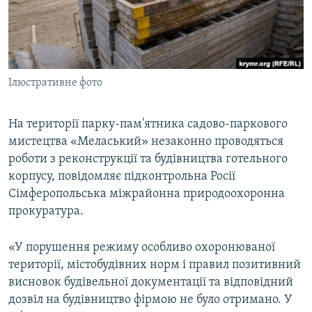
ВІДЕОУРОКИ «ELIFBE»
Русский
СВІДЧЕННЯ ОКУПАЦІЇ
Qırımtatar
УКРАЇНСЬКА ПРОБЛЕМА КРИМУ
Ілюстративне фото
ДОЛУЧАЙСЯ!
ІНФОГРАФІКА
На території парку-пам'ятника садово-паркового
мистецтва «Меласький» незаконно проводяться
Усі сайти RFE/RL
роботи з реконструкції та будівництва готельного
корпусу, повідомляє підконтрольна Росії
Сімферопольська міжрайонна природоохоронна
прокуратура.
«У порушення режиму особливо охоронюваної
території, містобудівних норм і правил позитивний
висновок будівельної документації та відповідний
дозвіл на будівництво фірмою не було отримано. У