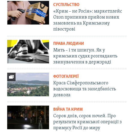
СУСПІЛЬСТВО
«Крим – не Росія»: маркетплейс
Ozon припинив прийом нових
замовлень на Кримському
півострові
ПРАВА ЛЮДИНИ
Мить – і ти шпигун. Як у
кримських судах розглядають
звинувачення в держзраді
ФОТОГАЛЕРЕЇ
Краса Сімферопольського
водосховища та занедбаність
довкола
ВІЙНА ТА КРИМ
Сорок днів, сорок ночей. Про
результати кримської операції з
примусу Росії до миру