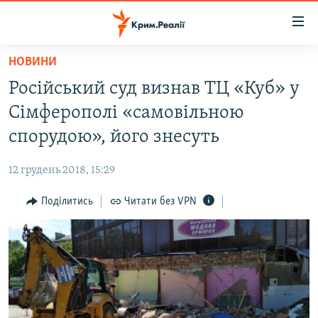
Доступність
посилання
Перейти
НОВИНИ
до
НОВИНИ
Російський суд визнав ТЦ «Куб» у
основного
ВОДА.КРИМ
матеріалу
Сімферополі «самовільною
ВІДЕО ТА ФОТО
Перейти
спорудою», його знесуть
до
ПОЛІТИКА
основної
12 грудень 2018, 15:29
БЛОГИ
навігації
Перейти
Поділитись
Читати без VPN
ПОГЛЯД
до
ІНТЕРВ'Ю
пошуку
ВСЕ ЗА ДЕНЬ
СПЕЦПРОЕКТИ
ЯК ОБІЙТИ БЛОКУВАННЯ
ДЕПОРТАЦІЯ