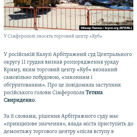
ВІДЕОУРОКИ «ELIFBE»
Русский
СВІДЧЕННЯ ОКУПАЦІЇ
Qırımtatar
УКРАЇНСЬКА ПРОБЛЕМА КРИМУ
У Сімферополі зносять торговий центр «Куб»
ДОЛУЧАЙСЯ!
ІНФОГРАФІКА
У російській Калузі Арбітражний суд Центрального
округу 11 грудня визнав розпорядження уряду
Усі сайти RFE/RL
Криму, яким торговий центр «Куб» визнаний
самовільно побудовою, «законним і
обґрунтованим». Про це повідомила заступник
російського голови Сімферополя
Тетяна
Свириденко
.
За її словами, рішення Арбітражного суду має
«принципове значення», влада міста приступить до
демонтажу торгового центру «після вступу в