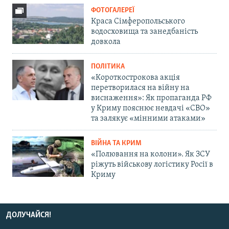
ФОТОГАЛЕРЕЇ
Краса Сімферопольського
водосховища та занедбаність
довкола
ПОЛІТИКА
«Короткострокова акція
перетворилася на війну на
виснаження»: Як пропаганда РФ
у Криму пояснює невдачі «СВО»
та залякує «мінними атаками»
ВІЙНА ТА КРИМ
«Полювання на колони». Як ЗСУ
ріжуть військову логістику Росії в
Криму
ДОЛУЧАЙСЯ!