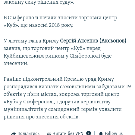
законну силу рішення суду».
В Сімферополі почали зносити торговий центр
«Куб». ще навесні 2018 року.
У лютому глава Криму
Сергій Аксенов (Аксьонов)
заявив, що торговий центр «Куб» перед
Куйбишевським ринком у Сімферополі буде
знесений.
Раніше підконтрольний Кремлю уряд Криму
розпорядився визнати самовільними забудовами 19
об'єктів у п'яти містах, зокрема торговий центр
«Куб» у Сімферополі, і доручив керівництву
муніципалітетів у семиденний термін ухвалити
рішення про знесення об'єктів.
Поділитись
Читати без VPN
Follow us