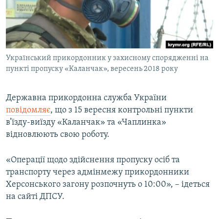
ВІДЕОУРОКИ «ELIFBE»
Русский
СВІДЧЕННЯ ОКУПАЦІЇ
Qırımtatar
УКРАЇНСЬКА ПРОБЛЕМА КРИМУ
Український прикордонник у захисному спорядженні на
ДОЛУЧАЙСЯ!
ІНФОГРАФІКА
пункті пропуску «Каланчак», вересень 2018 року
Державна прикордонна служба України
Усі сайти RFE/RL
повідомляє
, що з 15 вересня контрольні пункти
в’їзду-виїзду «Каланчак» та «Чаплинка»
відновлюють свою роботу.
«Операції щодо здійснення пропуску осіб та
транспорту через адмінмежу прикордонники
Херсонського загону розпочнуть о 10:00», – ідеться
на сайті ДПСУ.