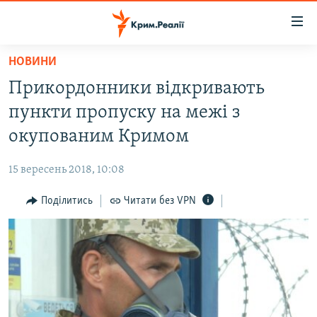
Доступність
посилання
Перейти
НОВИНИ
до
НОВИНИ
Прикордонники відкривають
основного
ВОДА.КРИМ
матеріалу
пункти пропуску на межі з
ВІДЕО ТА ФОТО
Перейти
окупованим Кримом
до
ПОЛІТИКА
основної
15 вересень 2018, 10:08
БЛОГИ
навігації
Перейти
Поділитись
Читати без VPN
ПОГЛЯД
до
ІНТЕРВ'Ю
пошуку
ВСЕ ЗА ДЕНЬ
СПЕЦПРОЕКТИ
ЯК ОБІЙТИ БЛОКУВАННЯ
ДЕПОРТАЦІЯ