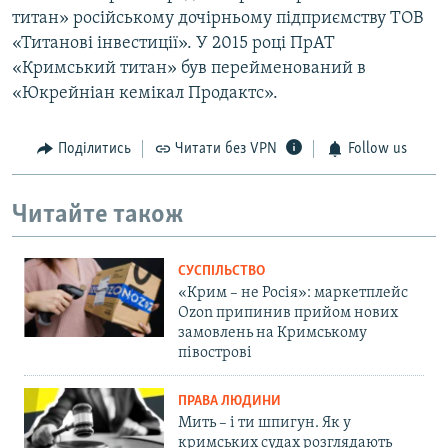
титан» російському дочірньому підприємству ТОВ
«Титанові інвестиції». У 2015 році ПрАТ
«Кримський титан» був перейменований в
«Юкрейніан кемікал Продактс».
Поділитись
Читати без VPN
Follow us
Читайте також
СУСПІЛЬСТВО
«Крим – не Росія»: маркетплейс
Ozon припинив прийом нових
замовлень на Кримському
півострові
ПРАВА ЛЮДИНИ
Мить – і ти шпигун. Як у
кримських судах розглядають