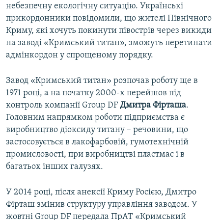
небезпечну екологічну ситуацію. Українські
прикордонники повідомили, що жителі Північного
Криму, які хочуть покинути півострів через викиди
на заводі «Кримський титан», зможуть перетинати
адмінкордон у спрощеному порядку.
Завод «Кримський титан» розпочав роботу ще в
1971 році, а на початку 2000-х перейшов під
контроль компанії Group DF
Дмитра Фірташа
.
Головним напрямком роботи підприємства є
виробництво діоксиду титану – речовини, що
застосовується в лакофарбовій, гумотехнічній
промисловості, при виробництві пластмас і в
багатьох інших галузях.
У 2014 році, після анексії Криму Росією, Дмитро
Фірташ змінив структуру управління заводом. У
жовтні Group DF передала ПрАТ «Кримський