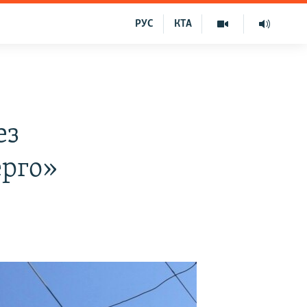
РУС
КТА
ез
ерго»