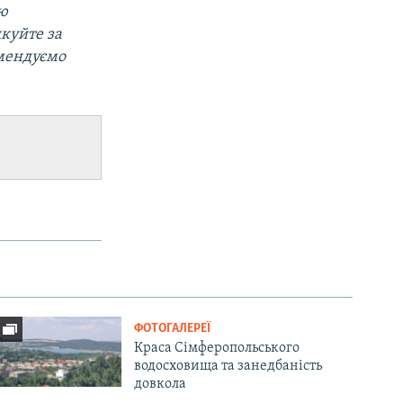
ою
дкуйте за
омендуємо
ФОТОГАЛЕРЕЇ
Краса Сімферопольського
водосховища та занедбаність
довкола