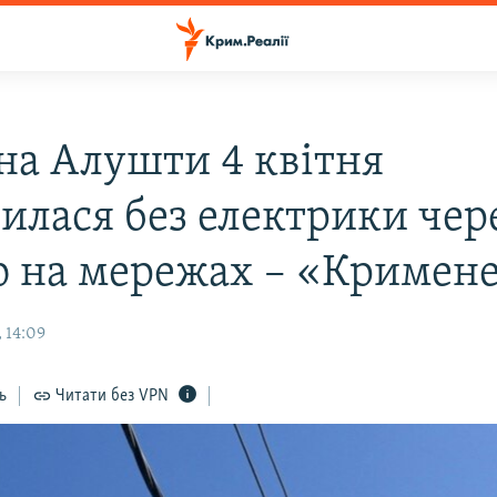
на Алушти 4 квітня
илася без електрики чер
ю на мережах – «Кримен
 14:09
ь
Читати без VPN