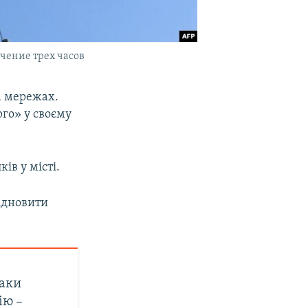
чение трех часов
а мережах.
го» у своєму
ів у місті.
ідновити
Саки
ію –