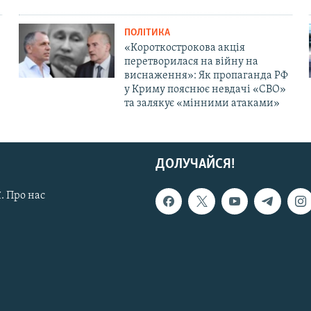
ПОЛІТИКА
«Короткострокова акція
перетворилася на війну на
виснаження»: Як пропаганда РФ
у Криму пояснює невдачі «СВО»
та залякує «мінними атаками»
ДОЛУЧАЙСЯ!
. Про нас