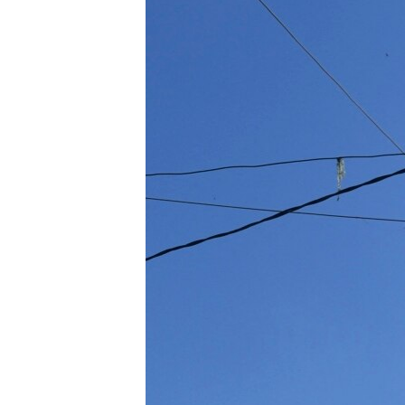
ВІДЕОУРОКИ «ELIFBE»
СВІДЧЕННЯ ОКУПАЦІЇ
УКРАЇНСЬКА ПРОБЛЕМА КРИМУ
ІНФОГРАФІКА