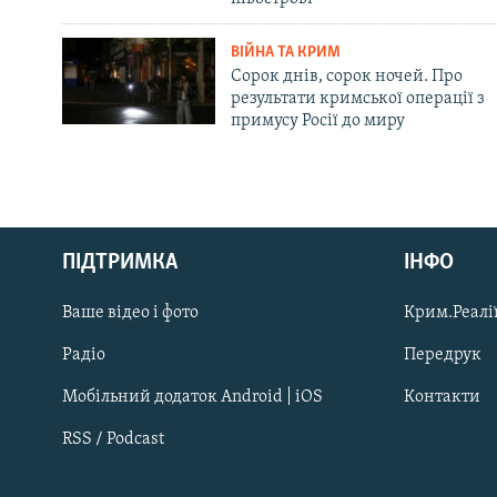
ВІЙНА ТА КРИМ
Сорок днів, сорок ночей. Про
результати кримської операції з
примусу Росії до миру
Русский
ПІДТРИМКА
ІНФО
Qırımtatar
Ваше відео і фото
Крим.Реалії
ДОЛУЧАЙСЯ!
Радіо
Передрук
Мобільний додаток Android | iOS
Контакти
RSS / Podcast
Усі сайти RFE/RL