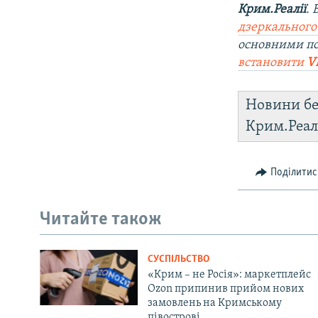
Крим.Реалії
.
дзеркального
основними п
встановити
V
Новини бе
Крим.Реал
Поділитис
Читайте також
СУСПІЛЬСТВО
«Крим – не Росія»: маркетплейс
Ozon припинив прийом нових
замовлень на Кримському
півострові