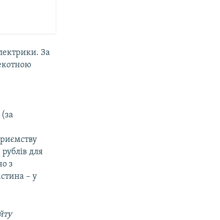
лектрики. За
пекотною
 (за
приємству
 рублів для
но з
стина – у
йту