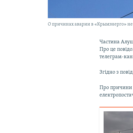
О причинах аварии в «Крымэнерго» не 
Частина Алуш
Про це повід
телеграм-кана
Згідно з пові
Про причини 
електропоста