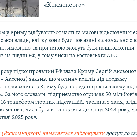
«Крименерго»
м у Криму відбуваються часті та масові відключення е
ської влади, влітку вони були пов'язані з аномально с
ак, ймовірно, їх причиною можуть бути пошкодження
в на півдні РФ, у тому числі на Ростовській АЕС.
 року підконтрольний РФ глава Криму Сергій Аксьонов
– Аксенов) заявив, що частину коштів від продажу
ваного» майна в Криму буде передано російському під
 За його словами, підприємство отримає 50 мільйонів
16 трансформаторних підстанцій, частина з яких, згід
сьонова, мала бути встановлена до кінця 2024 року, ча
талі 2025 року.
 (Роскомнадзор) намагається заблокувати
доступ до са