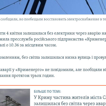
сообщили, но пообещали восстановить электроснабжение в те
ти 4 квітня залишилася без електрики через аварію н
омила пресслужба російського підприємства «Крименер
лі о 10.36 за місцевим часом.
домленням, без світла залишилася низка вулиць і провулк
аварії у «Крименерго» не повідомили, але пообіцяли в
чання протягом трьох годин.
БІЛЬШЕ ПО ТЕМІ:
У Криму частина жителів міста 
залишилася без світла через авар