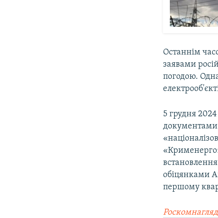
Останнім часо
заявами росій
погодою. Одн
електрооб'єкті
5 грудня 2024
документами 
«націоналізо
«Крименерго».
встановлення 
обіцянками Ак
першому квар
Роскомнагляд