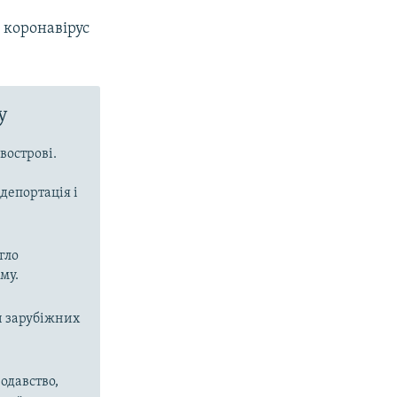
и коронавірус
у
вострові.
депортація і
гло
му.
и зарубіжних
одавство,