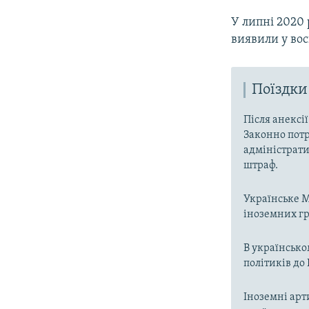
У липні 2020 
виявили у вос
Поїздки
Після анексі
Законно потр
адміністрати
штраф.
Українське М
іноземних гр
В українсько
політиків до
Іноземні арт