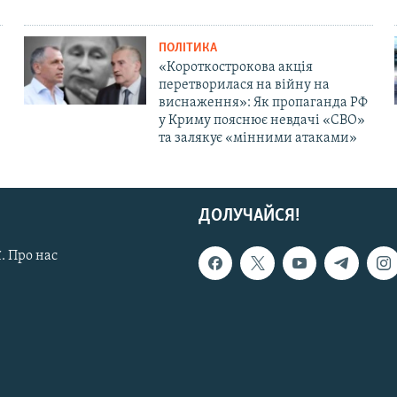
ПОЛІТИКА
«Короткострокова акція
перетворилася на війну на
виснаження»: Як пропаганда РФ
у Криму пояснює невдачі «СВО»
та залякує «мінними атаками»
ДОЛУЧАЙСЯ!
. Про нас