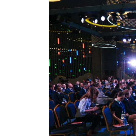
ВІДЕОУРОКИ «ELIFBE»
СВІДЧЕННЯ ОКУПАЦІЇ
УКРАЇНСЬКА ПРОБЛЕМА КРИМУ
ІНФОГРАФІКА