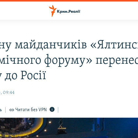
ну майданчиків «Ялтинс
мічного форуму» перенес
до Росії
, 09:44
ь
Читати без VPN