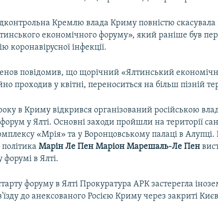
ідконтрольна Кремлю влада Криму повністю скасувала
лтинського економічного форуму», який раніше був пе
ю коронавірусної інфекції.
сенов повідомив, що щорічний «Ялтинський економіч
но проходив у квітні, переноситься на більш пізній те
9 року в Криму відкрився організований російською вл
орум у Ялті. Основні заходи пройшли на території са
омплексу «Мрія» та у Воронцовському палаці в Алупці
 політика
Марін Ле Пен Маріон Марешаль-Ле Пен
вис
форумі в Ялті.
тарту форуму в Ялті Прокуратура АРК застерегла інозе
'їзду до анексованого Росією Криму через закриті Киє