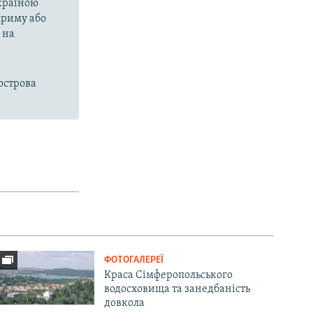
Україною
Криму або
 на
острова
ФОТОГАЛЕРЕЇ
Краса Сімферопольського
водосховища та занедбаність
довкола