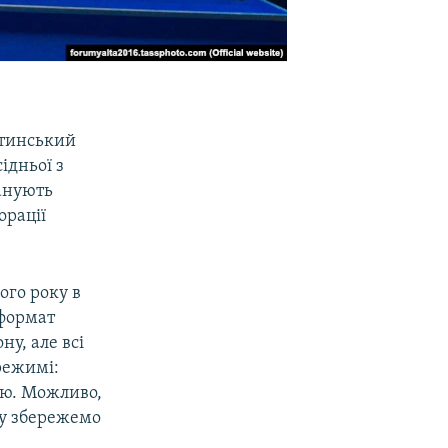
лтинський
ідньої з
ланують
орації
го року в
 формат
у, але всі
режимі:
єю. Можливо,
ну збережемо