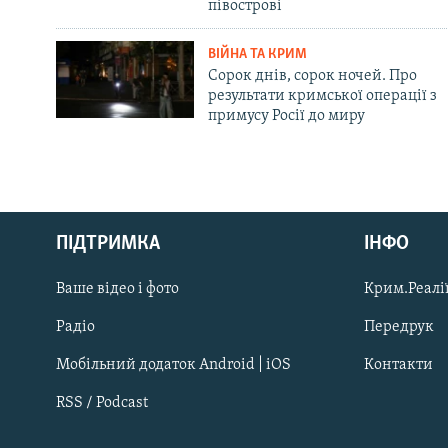
півострові
ВІЙНА ТА КРИМ
Сорок днів, сорок ночей. Про
результати кримської операції з
примусу Росії до миру
Русский
ПІДТРИМКА
ІНФО
Qırımtatar
Ваше відео і фото
Крим.Реалії
ДОЛУЧАЙСЯ!
Радіо
Передрук
Мобільний додаток Android | iOS
Контакти
RSS / Podcast
Усі сайти RFE/RL