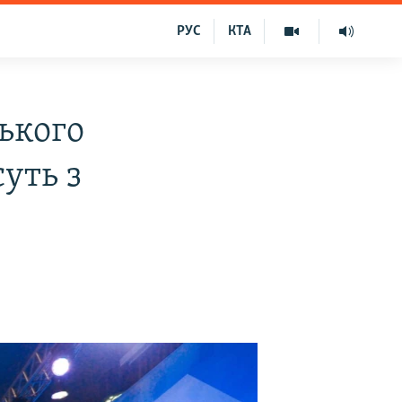
РУС
КТА
ького
уть з