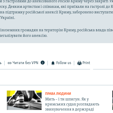
з гастролями до анексованого Росією Криму через закриті 
ску. Деяким артистам і співакам, які приїхали на гастролі до 
на підтримку російської анексії Криму, заборонено виступати
Україні.
ноземних громадян на територію Криму, російська влада пів
легалізувати його анексію.
ь
Читати без VPN
Follow us
Print
ПРАВА ЛЮДИНИ
Мить – і ти шпигун. Як у
кримських судах розглядають
звинувачення в держзраді