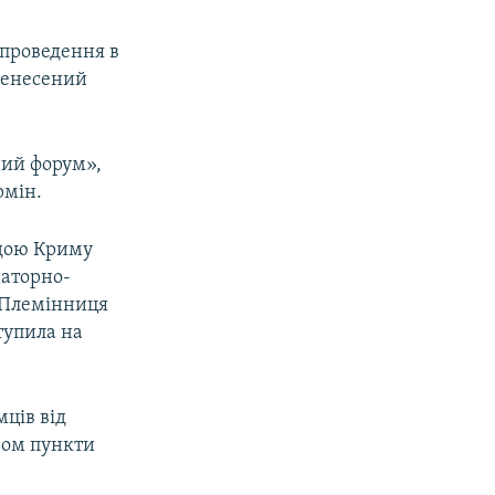
 проведення в
ренесений
ний форум»,
рмін.
адою Криму
наторно-
. Племінниця
тупила на
мців від
вом пункти