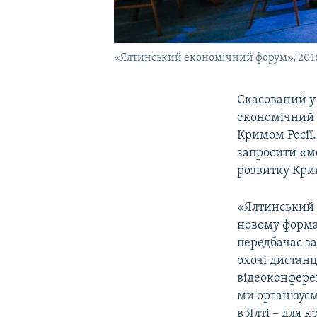
«Ялтинський економічний форум», 2016
Скасований у
економічний ф
Кримом Росії.
запросити «ме
розвитку Кр
«Ялтинський 
новому форма
передбачає за
охочі дистан
відеоконферен
ми організуєм
в Ялті – для 