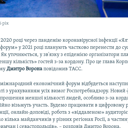
 рік
 2020 році через пандемію коронавірусної інфекції «Я
орум» у 2021 році планують частково перенести до сус
 Як уточнюється, у зв'язку з епідемією організатори п
ншу кількість» гостей з-за кордону. Про це глава Корп
иму
Дмитро Ворона
повідомив ТАСС.
міжнародний економічний форум відбудеться наступно
ті з урахуванням усіх вимог Роспотребнадзору. Новий
прошення меншої кількості людей, особливо з-за кордон
ційно візьмуть участь. Будемо працювати в цифровому 
ції, онлайн-доповіді, робота з «віддаленою» аудиторі
о кілька майданчиків у різних регіонах Росії, а части
кримчан і севастопольців», – розповів Дмитро Ворона.