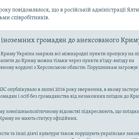
року повідомлялося, що в російській адміністрації Ялт
ьми співробітників.
 іноземних громадян до анексованого Крим
ї Криму Україна закрила всі міжнародні пункти пропуску на пі
апити до Криму можна тільки через пункти в'їзду-виїзду на
вному кордоні з Херсонською областю. Порушникам загрожує 
ЗС опублікувало в липні 2016 року звернення, в якому застере
омадян і осіб без громадянства від незаконних поїздок до Кри
му зовнішньополітичному відомстві підкреслюють, що поїздк
 Криму не мають статусу офіційних.
исти та інші діячі культури також порушують українське закон