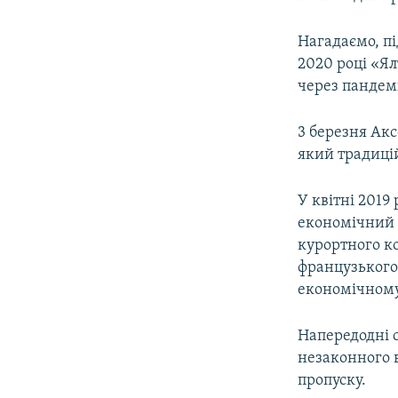
Нагадаємо, п
2020 році «Я
через пандемі
3 березня Ак
який традицій
У квітні 201
економічний ф
курортного к
французького
економічному 
Напередодні с
незаконного в
пропуску.