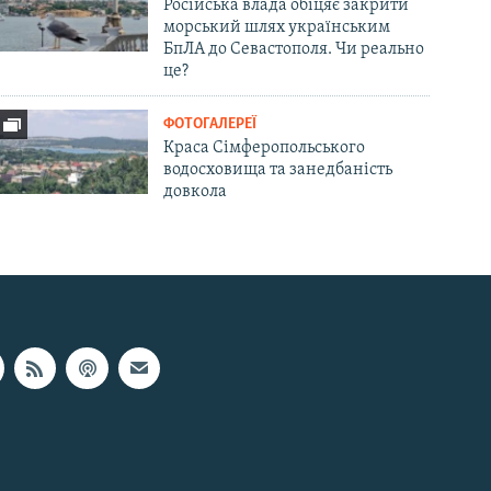
Російська влада обіцяє закрити
морський шлях українським
БпЛА до Севастополя. Чи реально
це?
ФОТОГАЛЕРЕЇ
Краса Сімферопольського
водосховища та занедбаність
довкола