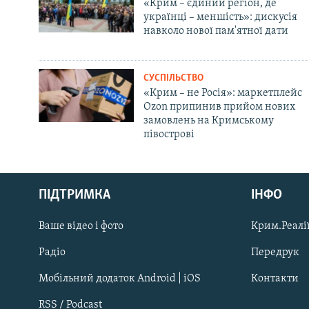
«Крим – єдиний регіон, де
українці – меншість»: дискусія
навколо нової пам'ятної дати
СУСПІЛЬСТВО
«Крим – не Росія»: маркетплейс
Ozon припинив прийом нових
замовлень на Кримському
півострові
Русский
ПІДТРИМКА
ІНФО
Qırımtatar
Ваше відео і фото
Крим.Реалії
ДОЛУЧАЙСЯ!
Радіо
Передрук
Мобільний додаток Android | iOS
Контакти
RSS / Podcast