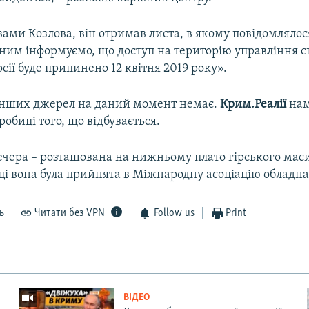
вами Козлова, він отримав листа, в якому повідомлялося
им інформуємо, що доступ на територію управління 
сії буде припинено 12 квітня 2019 року».
 інших джерел на даний момент немає.
Крим.Реалії
на
робиці того, що відбувається.
чера – розташована на нижньому плато гірського мас
оці вона була прийнята в Міжнародну асоціацію обладн
ь
Читати без VPN
Follow us
Print
ВІДЕО