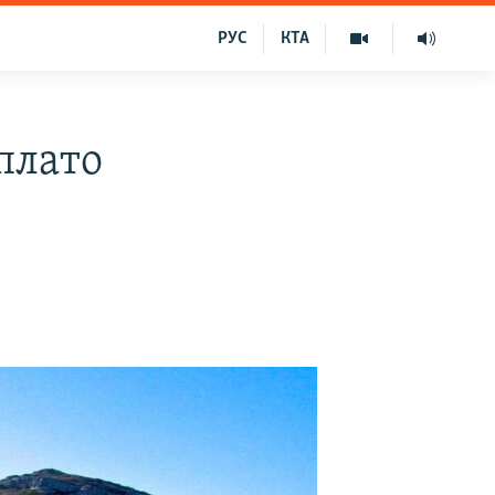
РУС
КТА
плато