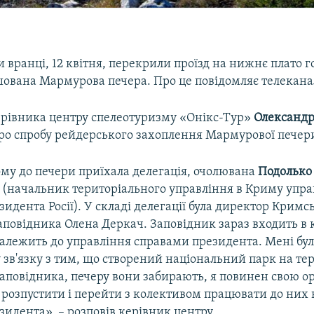
 вранці, 12 квітня, перекрили проїзд на нижнє плато 
ашована Мармурова печера. Про це повідомляє телекан
ерівника центру спелеотуризму «Онікс-Тур»
Олександр
ро спробу рейдерського захоплення Мармурової печер
ому до печери приїхала делегація, очолювана
Подолько
(начальник територіального управління в Криму упра
идента Росії). У складі делегації була директор Кримс
аповідника Олена Деркач. Заповідник зараз входить в
алежить до управління справами президента. Мені бул
 зв'язку з тим, що створений національний парк на тер
аповідника, печеру вони забирають, я повинен свою ор
, розпустити і перейти з колективом працювати до них 
идента», – розповів керівник центру.