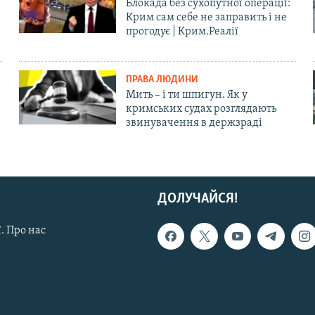
Блокада без сухопутної операції:
Крим сам себе не заправить і не
прогодує | Крим.Реалії
ПРАВА ЛЮДИНИ
Мить – і ти шпигун. Як у
кримських судах розглядають
звинувачення в держзраді
ДОЛУЧАЙСЯ!
. Про нас