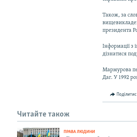
Також, за сло
вищевикладен
президента Ро
Інформації з
дізнатися под
Мармурова пе
Даг. У 1992 р
Поділитис
Читайте також
ПРАВА ЛЮДИНИ