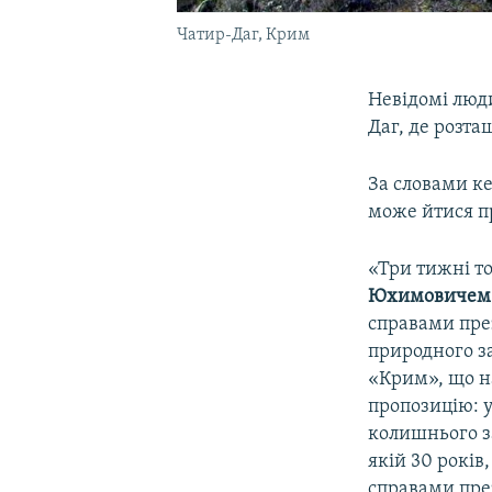
Чатир-Даг, Крим
Невідомі люди
Даг, де розт
За словами к
може йтися п
«Три тижні т
Юхимовичем
справами през
природного з
«Крим», що н
пропозицію: у
колишнього з
якій 30 років
справами през