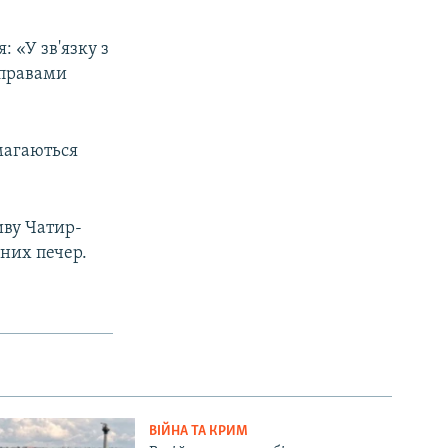
: «У зв'язку з
справами
магаються
иву Чатир-
аних печер.
ВІЙНА ТА КРИМ