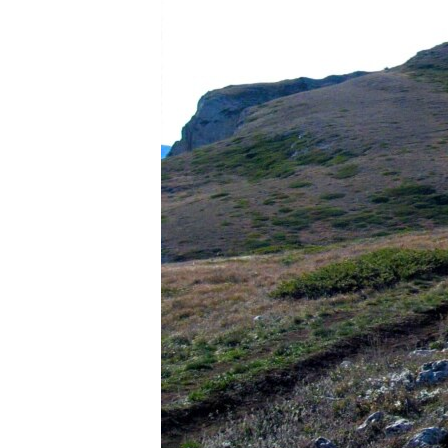
ВІДЕОУРОКИ «ELIFBE»
СВІДЧЕННЯ ОКУПАЦІЇ
УКРАЇНСЬКА ПРОБЛЕМА КРИМУ
ІНФОГРАФІКА