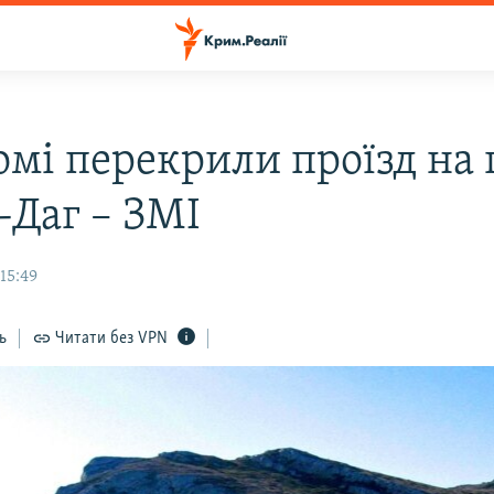
омі перекрили проїзд на 
-Даг – ЗМІ
 15:49
ь
Читати без VPN