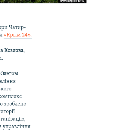
гори Чатир-
ал
«Крым 24».
а Козлова
,
и.
 Олегом
вління
ького
 комплекс
о зроблено
иторії
ганізацію,
в управління