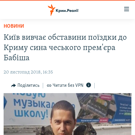
Доступність
посилання
Перейти
НОВИНИ
до
НОВИНИ
Київ вивчає обставини поїздки до
основного
ВОДА.КРИМ
матеріалу
Криму сина чеського прем'єра
ВІДЕО ТА ФОТО
Перейти
Бабіша
до
ПОЛІТИКА
основної
20 листопад 2018, 16:35
БЛОГИ
навігації
Перейти
Поділитись
Читати без VPN
ПОГЛЯД
до
ІНТЕРВ'Ю
пошуку
ВСЕ ЗА ДЕНЬ
СПЕЦПРОЕКТИ
ЯК ОБІЙТИ БЛОКУВАННЯ
ДЕПОРТАЦІЯ