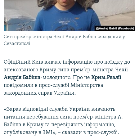
ВІДЕОУРОКИ «ELIFBE»
Русский
СВІДЧЕННЯ ОКУПАЦІЇ
Qırımtatar
УКРАЇНСЬКА ПРОБЛЕМА КРИМУ
Син прем'єр-міністра Чехії Андрій Бабіш-молодший у
ДОЛУЧАЙСЯ!
ІНФОГРАФІКА
Севастополі
Офіційний Київ вивчає інформацію про поїздку до
Усі сайти RFE/RL
анексованого Криму сина прем'єр-міністра Чехії
Андрія Бабіша
-молодшого. Про це
Крим.Реалії
повідомили в прес-службі Міністерства
закордонних справ України.
«Зараз відповідні служби України вивчають
питання перебування сина прем'єр-міністра А.
Бабіша в Криму та перевіряють інформацію,
опубліковану в ЗМІ», – сказали в прес-службі.