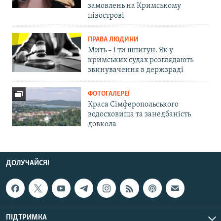
замовлень на Кримському
півострові
ПРАВА ЛЮДИНИ
Мить – і ти шпигун. Як у
кримських судах розглядають
звинувачення в держзраді
ФОТОГАЛЕРЕЇ
Краса Сімферопольського
водосховища та занедбаність
довкола
ДОЛУЧАЙСЯ!
ПІДТРИМКА