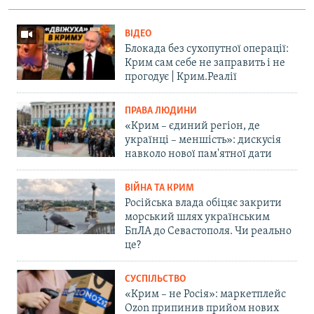
ВІДЕО
Блокада без сухопутної операції:
Крим сам себе не заправить і не
прогодує | Крим.Реалії
ПРАВА ЛЮДИНИ
«Крим – єдиний регіон, де
українці – меншість»: дискусія
навколо нової пам'ятної дати
ВІЙНА ТА КРИМ
Російська влада обіцяє закрити
морський шлях українським
БпЛА до Севастополя. Чи реально
це?
СУСПІЛЬСТВО
«Крим – не Росія»: маркетплейс
Ozon припинив прийом нових