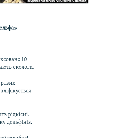
Дельфа»
іксовано 10
ають екологи.
ертвих
валіфікується
ть рідкісні.
ку дельфінів.