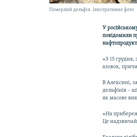
Померлий дельфін. Ілюстративне фото
У російськом
повідомили п
нафтопродукті
«З 15 грудня,
азовок, причи
В Алексині, з
дельфінів – ші
як масове ви
«На прибережн
Це надзвичайн