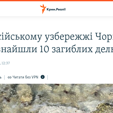
сійському узбережжі Чор
знайшли 10 загиблих дел
 12:37
ь
Читати без VPN