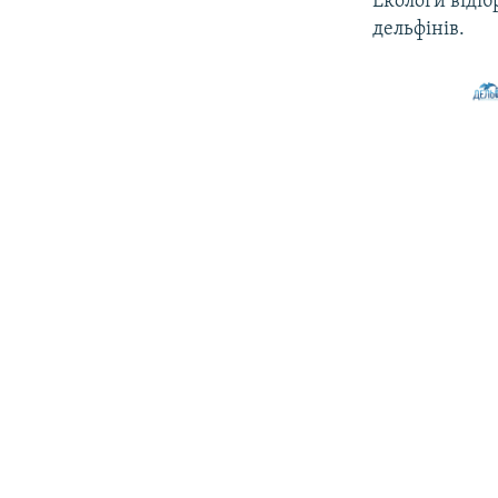
Екологи віді
дельфінів.