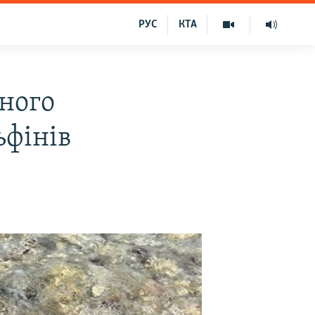
РУС
КТА
ного
ьфінів