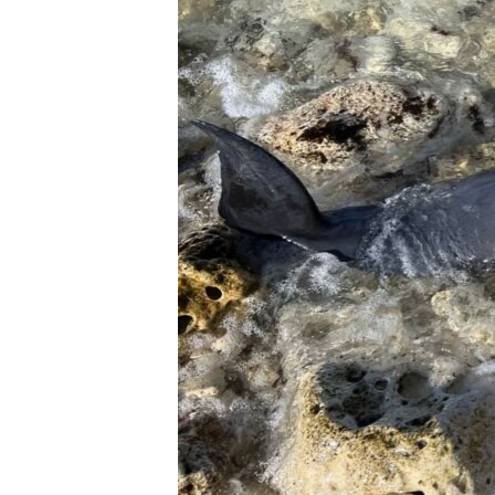
ВІДЕОУРОКИ «ELIFBE»
СВІДЧЕННЯ ОКУПАЦІЇ
УКРАЇНСЬКА ПРОБЛЕМА КРИМУ
ІНФОГРАФІКА