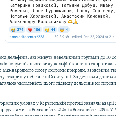
ид дельфінів, які живуть невеликими групами до 10 о
оків популяція цього виду дельфінів значно скоротилася
ю Міжнародного союзу охорони природи, азовським т
тус тварин у небезпечній ситуації. За деякими даними
загальна чисельність цього підвиду дельфінів не перев
тормових умовах у Керченській протоці зазнали аварії 
продуктами – «Волгонефть-212» і «Волгонефть-239». У 