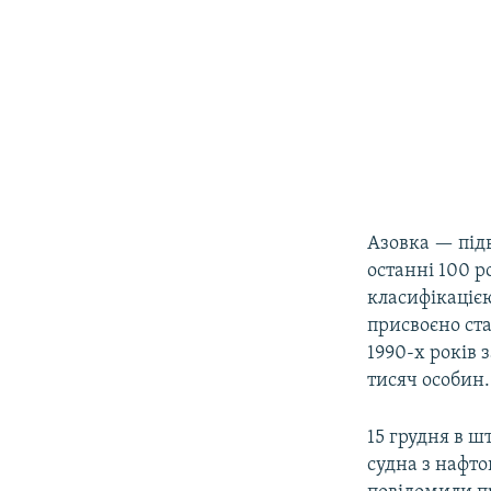
Азовка — підв
останні 100 р
класифікаціє
присвоєно ста
1990-х років 
тисяч особин.
15 грудня в ш
судна з нафто