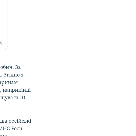
собин. За
. Згідно з
варинам
, наприкінці
ищувала 10
два російські
МНС Росії