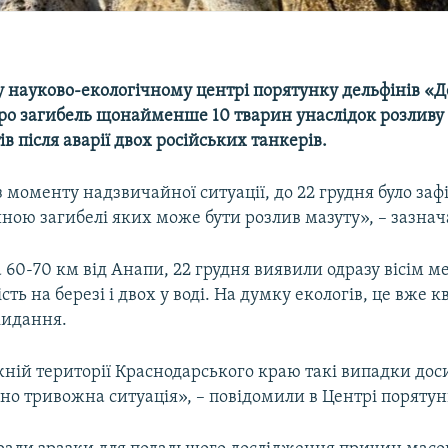
у науково-екологічному центрі порятунку дельфінів «
ро загибель щонайменше 10 тварин унаслідок розливу
в після аварії двох російських танкерів.
 з моменту надзвичайної ситуації, до 22 грудня було заф
ною загибелі яких може бути розлив мазуту», – зазнач
а 60-70 км від Анапи, 22 грудня виявили одразу вісім м
сть на березі і двох у воді. На думку екологів, це вже к
кидання.
ій території Краснодарського краю такі випадки доси
о тривожна ситуація», – повідомили в Центрі порятун