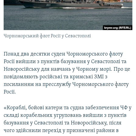
ВІДЕОУРОКИ «ELIFBE»
Русский
СВІДЧЕННЯ ОКУПАЦІЇ
Qırımtatar
УКРАЇНСЬКА ПРОБЛЕМА КРИМУ
Чорноморський флот Росії у Севастополі
ДОЛУЧАЙСЯ!
ІНФОГРАФІКА
Понад два десятки суден Чорноморського флоту
Росії вийшли з пунктів базування у Севастополі та
Усі сайти RFE/RL
Новоросійську для навчань у Чорному морі. Про це
повідомляють російські та кримські ЗМІ з
посиланням на пресслужбу Чорноморського флоту
Росії.
«Кораблі, бойові катери та судна забезпечення ЧФ у
складі корабельних угруповань вийшли з пунктів
базування у Севастополі та Новоросійську, після
чого здійснили перехід у призначені райони в