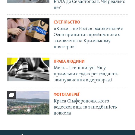
БпЛА до Севастополя. Чи реально
це?
СУСПІЛЬСТВО
«Крим – не Росія»: маркетплейс
Ozon припинив прийом нових
замовлень на Кримському
півострові
ПРАВА ЛЮДИНИ
Мить – і ти шпигун. Як у
кримських судах розглядають
звинувачення в держзраді
ФОТОГАЛЕРЕЇ
Краса Сімферопольського
водосховища та занедбаність
довкола