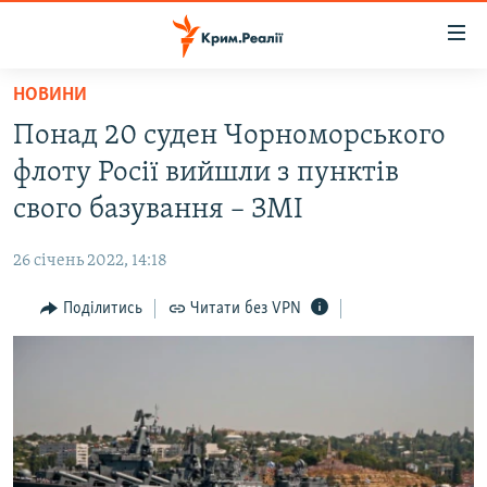
Доступність
посилання
Перейти
НОВИНИ
до
НОВИНИ
Понад 20 суден Чорноморського
основного
ВОДА.КРИМ
матеріалу
флоту Росії вийшли з пунктів
ВІДЕО ТА ФОТО
Перейти
свого базування – ЗМІ
до
ПОЛІТИКА
основної
26 січень 2022, 14:18
БЛОГИ
навігації
Перейти
Поділитись
Читати без VPN
ПОГЛЯД
до
ІНТЕРВ'Ю
пошуку
ВСЕ ЗА ДЕНЬ
СПЕЦПРОЕКТИ
ЯК ОБІЙТИ БЛОКУВАННЯ
ДЕПОРТАЦІЯ