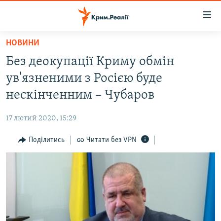
Доступність
посилання
Перейти
НОВИНИ
до
НОВИНИ
Без деокупації Криму обмін
основного
ВОДА.КРИМ
матеріалу
ув'язненими з Росією буде
ВІДЕО ТА ФОТО
Перейти
нескінченним – Чубаров
до
ПОЛІТИКА
основної
17 лютий 2020, 15:29
БЛОГИ
навігації
Перейти
Поділитись
Читати без VPN
ПОГЛЯД
до
ІНТЕРВ'Ю
пошуку
ВСЕ ЗА ДЕНЬ
СПЕЦПРОЕКТИ
ЯК ОБІЙТИ БЛОКУВАННЯ
ДЕПОРТАЦІЯ