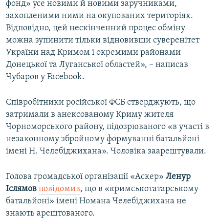
фонд» усе новими й новими заручниками,
захопленими ними на окупованих територіях.
Відповідно, цей нескінченний процес обміну
можна зупинити тільки відновивши суверенітет
України над Кримом і окремими районами
Донецької та Луганської областей», – написав
Чубаров у Facebook.
Співробітники російської ФСБ стверджують, що
затримали в анексованому Криму жителя
Чорноморського району, підозрюваного «в участі в
незаконному збройному формуванні батальйоні
імені Н. Челебіджихана». Чоловіка заарештували.
Голова громадської організації «Аскер»
Ленур
Іслямов
повідомив
, що в «кримськотатарському
батальйоні» імені Номана Челебіджихана не
знають арештованого.