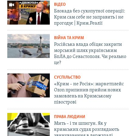
ВІДЕО
Блокада без сухопутної операції:
Крим сам себе не заправить і не
прогодує | Крим.Реалії
ВІЙНА ТА КРИМ
Російська влада обіцяє закрити
морський шлях українським
БпЛА до Севастополя. Чи реально
це?
СУСПІЛЬСТВО
«Крим – не Росія»: маркетплейс
Ozon припинив прийом нових
замовлень на Кримському
півострові
ПРАВА ЛЮДИНИ
Мить – і ти шпигун. Як у
кримських судах розглядають
звинувачення в держзраді