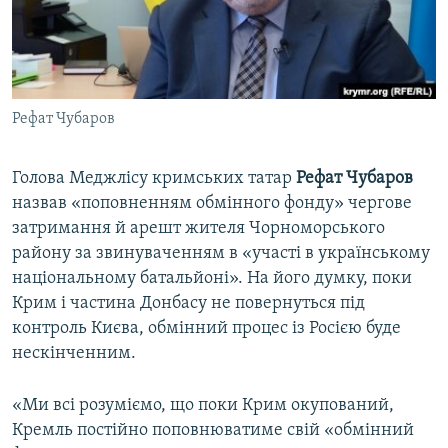
ВІДЕОУРОКИ «ELIFBE»
Русский
СВІДЧЕННЯ ОКУПАЦІЇ
Qırımtatar
УКРАЇНСЬКА ПРОБЛЕМА КРИМУ
Рефат Чубаров
ДОЛУЧАЙСЯ!
ІНФОГРАФІКА
Голова Меджлісу кримських татар
Рефат Чубаров
назвав «поповненням обмінного фонду» чергове
Усі сайти RFE/RL
затримання й арешт жителя Чорноморського
району за звинуваченням в «участі в українському
національному батальйоні». На його думку, поки
Крим і частина Донбасу не повернуться під
контроль Києва, обмінний процес із Росією буде
нескінченним.
«Ми всі розуміємо, що поки Крим окупований,
Кремль постійно поповнюватиме свій «обмінний