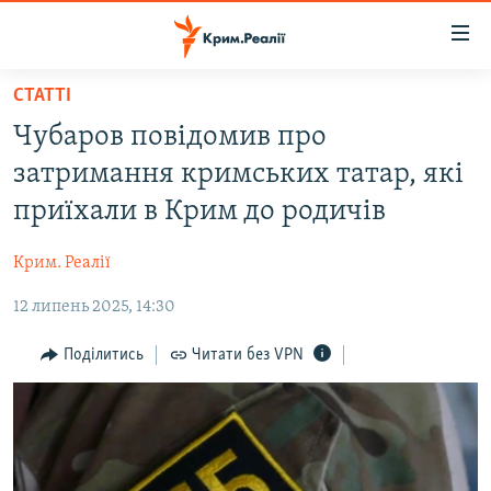
Доступність
посилання
Перейти
СТАТТІ
до
НОВИНИ
Чубаров повідомив про
основного
ВОДА.КРИМ
матеріалу
затримання кримських татар, які
ВІДЕО ТА ФОТО
Перейти
приїхали в Крим до родичів
до
ПОЛІТИКА
основної
Крим. Реалії
БЛОГИ
навігації
Перейти
12 липень 2025, 14:30
ПОГЛЯД
до
ІНТЕРВ'Ю
Поділитись
Читати без VPN
пошуку
ВСЕ ЗА ДЕНЬ
СПЕЦПРОЕКТИ
ЯК ОБІЙТИ БЛОКУВАННЯ
ДЕПОРТАЦІЯ