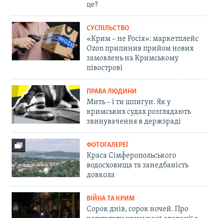
це?
СУСПІЛЬСТВО
«Крим – не Росія»: маркетплейс
Ozon припинив прийом нових
замовлень на Кримському
півострові
ПРАВА ЛЮДИНИ
Мить – і ти шпигун. Як у
кримських судах розглядають
звинувачення в держзраді
ФОТОГАЛЕРЕЇ
Краса Сімферопольського
водосховища та занедбаність
довкола
ВІЙНА ТА КРИМ
Сорок днів, сорок ночей. Про