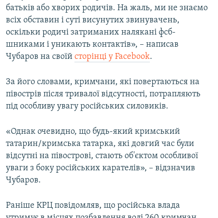
батьків або хворих родичів. На жаль, ми не знаємо
всіх обставин і суті висунутих звинувачень,
оскільки родичі затриманих налякані фсб-
шниками і уникають контактів», – написав
Чубаров на своїй
сторінці у Facebook
.
За його словами, кримчани, які повертаються на
півострів після тривалої відсутності, потрапляють
під особливу увагу російських силовиків.
«Однак очевидно, що будь-який кримський
татарин/кримська татарка, які довгий час були
відсутні на півострові, стають об'єктом особливої
уваги з боку російських карателів», – відзначив
Чубаров.
Раніше КРЦ повідомляв, що російська влада
утримує в місцях позбавлення волі 260 кримчан,