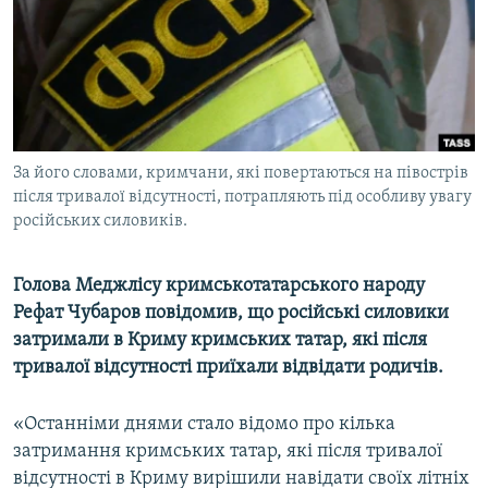
ВІДЕОУРОКИ «ELIFBE»
Русский
СВІДЧЕННЯ ОКУПАЦІЇ
Qırımtatar
УКРАЇНСЬКА ПРОБЛЕМА КРИМУ
ДОЛУЧАЙСЯ!
ІНФОГРАФІКА
За його словами, кримчани, які повертаються на півострів
після тривалої відсутності, потрапляють під особливу увагу
російських силовиків.
Усі сайти RFE/RL
Голова Меджлісу кримськотатарського народу
Рефат Чубаров повідомив, що російські силовики
затримали в Криму кримських татар, які після
тривалої відсутності приїхали відвідати родичів.
«Останніми днями стало відомо про кілька
затримання кримських татар, які після тривалої
відсутності в Криму вирішили навідати своїх літніх