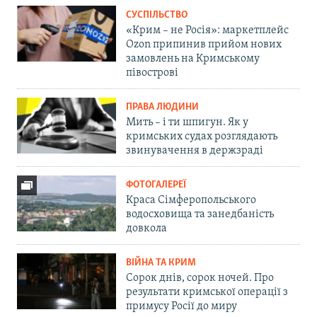
СУСПІЛЬСТВО
«Крим – не Росія»: маркетплейс
Ozon припинив прийом нових
замовлень на Кримському
півострові
ПРАВА ЛЮДИНИ
Мить – і ти шпигун. Як у
кримських судах розглядають
звинувачення в держзраді
ФОТОГАЛЕРЕЇ
Краса Сімферопольського
водосховища та занедбаність
довкола
ВІЙНА ТА КРИМ
Сорок днів, сорок ночей. Про
результати кримської операції з
примусу Росії до миру