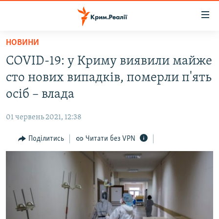
Доступність
посилання
Перейти
НОВИНИ
до
НОВИНИ
COVID-19: у Криму виявили майже
основного
ВОДА.КРИМ
матеріалу
сто нових випадків, померли п'ять
ВІДЕО ТА ФОТО
Перейти
осіб – влада
до
ПОЛІТИКА
основної
01 червень 2021, 12:38
БЛОГИ
навігації
Перейти
Поділитись
Читати без VPN
ПОГЛЯД
до
ІНТЕРВ'Ю
пошуку
ВСЕ ЗА ДЕНЬ
СПЕЦПРОЕКТИ
ЯК ОБІЙТИ БЛОКУВАННЯ
ДЕПОРТАЦІЯ