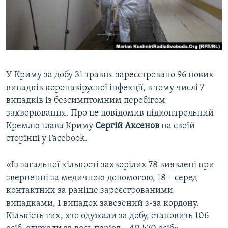
ВІДЕОУРОКИ «ELIFBE»
Русский
СВІДЧЕННЯ ОКУПАЦІЇ
Qırımtatar
УКРАЇНСЬКА ПРОБЛЕМА КРИМУ
ДОЛУЧАЙСЯ!
ІНФОГРАФІКА
У Криму за добу 31 травня зареєстровано 96 нових
випадків коронавірусної інфекції, в тому числі 7
випадків із безсимптомним перебігом
Усі сайти RFE/RL
захворювання. Про це повідомив підконтрольний
Кремлю глава Криму
Сергій Аксенов
на своїй
сторінці у Facebook.
«Із загальної кількості захворілих 78 виявлені при
зверненні за медичною допомогою, 18 – серед
контактних за раніше зареєстрованими
випадками, 1 випадок завезений з-за кордону.
Кількість тих, хто одужали за добу, становить 106