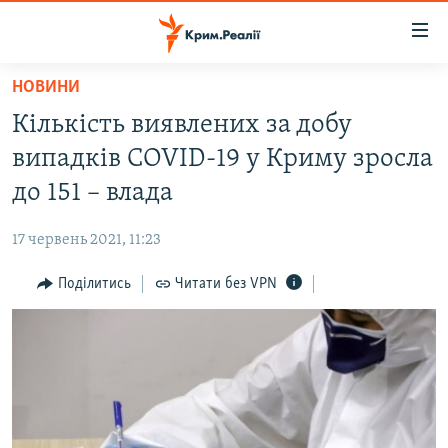
Доступність
посилання
Перейти
НОВИНИ
до
НОВИНИ
Кількість виявлених за добу
основного
ВОДА.КРИМ
матеріалу
випадків COVID-19 у Криму зросла
ВІДЕО ТА ФОТО
Перейти
до 151 – влада
до
ПОЛІТИКА
основної
17 червень 2021, 11:23
БЛОГИ
навігації
Перейти
Поділитись
Читати без VPN
ПОГЛЯД
до
ІНТЕРВ'Ю
пошуку
ВСЕ ЗА ДЕНЬ
СПЕЦПРОЕКТИ
ЯК ОБІЙТИ БЛОКУВАННЯ
ДЕПОРТАЦІЯ