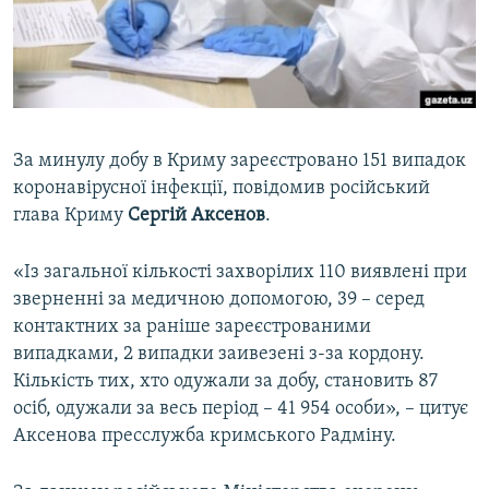
ВІДЕОУРОКИ «ELIFBE»
Русский
СВІДЧЕННЯ ОКУПАЦІЇ
Qırımtatar
УКРАЇНСЬКА ПРОБЛЕМА КРИМУ
ДОЛУЧАЙСЯ!
ІНФОГРАФІКА
За минулу добу в Криму зареєстровано 151 випадок
коронавірусної інфекції, повідомив російський
глава Криму
Сергій Аксенов
.
Усі сайти RFE/RL
«Із загальної кількості захворілих 110 виявлені при
зверненні за медичною допомогою, 39 – серед
контактних за раніше зареєстрованими
випадками, 2 випадки заивезені з-за кордону.
Кількість тих, хто одужали за добу, становить 87
осіб, одужали за весь період – 41 954 особи», – цитує
Аксенова пресслужба кримського Радміну.