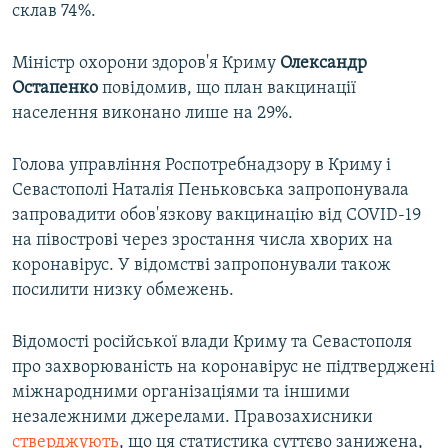
склав 74%.
Міністр охорони здоров'я Криму
Олександр
Остапенко
повідомив, що план вакцинації
населення виконано лише на 29%.
Голова управління Роспотребнадзору в Криму і
Севастополі Наталія Пеньковська запропонувала
запровадити обов'язкову вакцинацію від COVID-19
на півострові через зростання числа хворих на
коронавірус. У відомстві запропонували також
посилити низку обмежень.
Відомості російської влади Криму та Севастополя
про захворюваність на коронавірус не підтверджені
міжнародними організаціями та іншими
незалежними джерелами. Правозахисники
стверджують
, що ця статистика суттєво занижена,