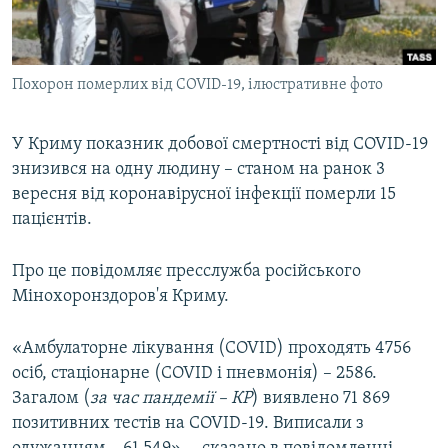
ВІДЕОУРОКИ «ELIFBE»
Русский
СВІДЧЕННЯ ОКУПАЦІЇ
Qırımtatar
Похорон померлих від COVID-19, ілюстративне фото
УКРАЇНСЬКА ПРОБЛЕМА КРИМУ
ДОЛУЧАЙСЯ!
ІНФОГРАФІКА
У Криму показник добової смертності від COVID-19
знизився на одну людину – станом на ранок 3
вересня від коронавірусної інфекції померли 15
Усі сайти RFE/RL
пацієнтів.
Про це повідомляє пресслужба російського
Мінохоронздоров'я Криму.
«Амбулаторне лікування (COVID) проходять 4756
осіб, стаціонарне (COVID і пневмонія) – 2586.
Загалом (
за час пандемії – КР
) виявлено 71 869
позитивних тестів на COVID-19. Виписали з