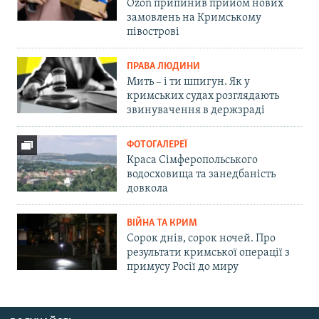
Ozon припинив прийом нових
замовлень на Кримському
півострові
ПРАВА ЛЮДИНИ
Мить – і ти шпигун. Як у
кримських судах розглядають
звинувачення в держзраді
ФОТОГАЛЕРЕЇ
Краса Сімферопольського
водосховища та занедбаність
довкола
ВІЙНА ТА КРИМ
Сорок днів, сорок ночей. Про
результати кримської операції з
примусу Росії до миру