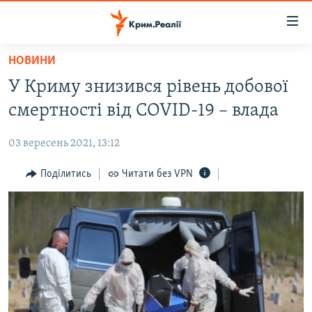
Доступність
посилання
Перейти
НОВИНИ
до
НОВИНИ
У Криму знизився рівень добової
основного
ВОДА.КРИМ
матеріалу
смертності від COVID-19 – влада
ВІДЕО ТА ФОТО
Перейти
до
03 вересень 2021, 13:12
ПОЛІТИКА
основної
БЛОГИ
Поділитись
Читати без VPN
навігації
Перейти
ПОГЛЯД
до
ІНТЕРВ'Ю
пошуку
ВСЕ ЗА ДЕНЬ
СПЕЦПРОЕКТИ
ЯК ОБІЙТИ БЛОКУВАННЯ
ДЕПОРТАЦІЯ