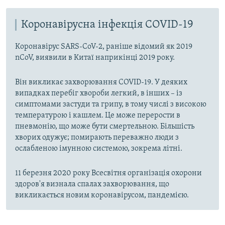
Коронавірусна інфекція COVID-19
Коронавірус SARS-CoV-2, раніше відомий як 2019
nCoV, виявили в Китаї наприкінці 2019 року.
Він викликає захворювання COVID-19. У деяких
випадках перебіг хвороби легкий, в інших – із
симптомами застуди та грипу, в тому числі з високою
температурою і кашлем. Це може перерости в
пневмонію, що може бути смертельною. Більшість
хворих одужує; помирають переважно люди з
ослабленою імунною системою, зокрема літні.
11 березня 2020 року Всесвітня організація охорони
здоров'я визнала спалах захворювання, що
викликається новим коронавірусом, пандемією.