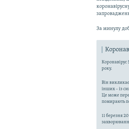
коронавірусн
запровадження
За минулу до
Коронав
Коронавірус 
року.
Він викликає
інших – із с
Це може пере
помирають пе
11 березня 2
захворювання