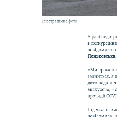
Ілюстраційне фото
У разі недот
в екскурсійни
повідомила г
Пеньковська
.
«Ми промоніт
зміниться, я 
дати подання
екскурсії», –
протидії COVI
Під час того 
повідомила, щ