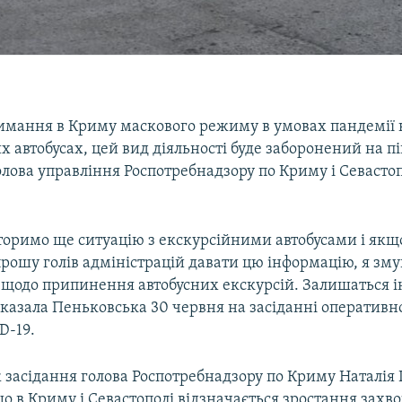
римання в Криму маскового режиму в умовах пандемії 
х автобусах, цей вид діяльності буде заборонений на пі
олова управління Роспотребнадзору по Криму і Севаст
оримо ще ситуацію з екскурсійними автобусами і якщо
прошу голів адміністрацій давати цю інформацію, я зм
 щодо припинення автобусних екскурсій. Залишаться і
 сказала Пеньковська 30 червня на засіданні оперативн
D-19.
ж засідання голова Роспотребнадзору по Криму Наталія
о в Криму і Севастополі відзначається зростання захв