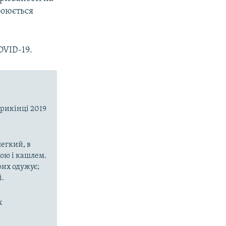
оюється
OVID-19.
прикінці 2019
егкий, в
рою і кашлем.
рих одужує;
і.
х