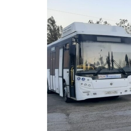
ВІДЕОУРОКИ «ELIFBE»
СВІДЧЕННЯ ОКУПАЦІЇ
УКРАЇНСЬКА ПРОБЛЕМА КРИМУ
ІНФОГРАФІКА