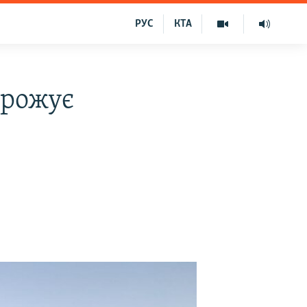
РУС
КТА
грожує