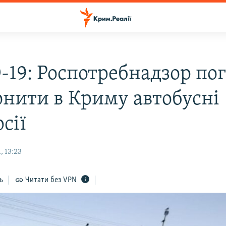
-19: Роспотребнадзор по
онити в Криму автобусні
сії
, 13:23
ь
Читати без VPN