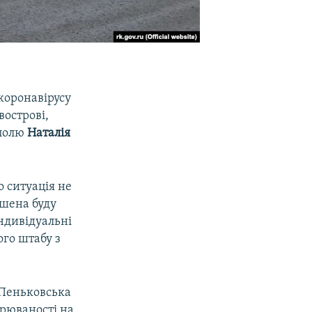
коронавірусу
вострові,
ополю
Наталія
 ситуація не
ушена буду
ндивідуальні
ого штабу з
 Пеньковська
орюваності на