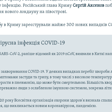
у інфекцію. Російський глава Криму
Сергій Аксенов
поб
 нового локдауну на півострові.
бу в Криму зареєстрували майже 300 нових випадків C
ірусна інфекція COVID-19
SARS-CoV-2, раніше відомий як 2019 nCoV, виявили в Китаї на
 захворювання COVID-19. У деяких випадках перебіг хвороби л
имптомами застуди та грипу, в тому числі з високою температу
рости в пневмонію, що може бути смертельною. Більшість хво
реважно люди з ослабленою імунною системою, зокрема літн
020 року Всесвітня організація охорони здоров'я визнала спала
, що викликається новим коронавірусом, пандемією.