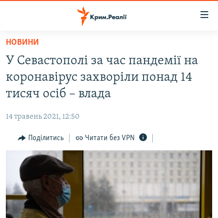
Доступність
посилання
Перейти
НОВИНИ
до
НОВИНИ
У Севастополі за час пандемії на
основного
ВОДА.КРИМ
матеріалу
коронавірус захворіли понад 14
ВІДЕО ТА ФОТО
Перейти
тисяч осіб – влада
до
ПОЛІТИКА
основної
14 травень 2021, 12:50
БЛОГИ
навігації
Перейти
Поділитись
Читати без VPN
ПОГЛЯД
до
ІНТЕРВ'Ю
пошуку
ВСЕ ЗА ДЕНЬ
СПЕЦПРОЕКТИ
ЯК ОБІЙТИ БЛОКУВАННЯ
ДЕПОРТАЦІЯ