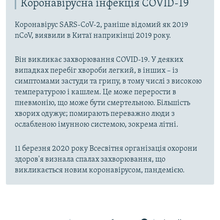
Коронавірусна інфекція COVID-19
Коронавірус SARS-CoV-2, раніше відомий як 2019
nCoV, виявили в Китаї наприкінці 2019 року.
Він викликає захворювання COVID-19. У деяких
випадках перебіг хвороби легкий, в інших – із
симптомами застуди та грипу, в тому числі з високою
температурою і кашлем. Це може перерости в
пневмонію, що може бути смертельною. Більшість
хворих одужує; помирають переважно люди з
ослабленою імунною системою, зокрема літні.
11 березня 2020 року Всесвітня організація охорони
здоров'я визнала спалах захворювання, що
викликається новим коронавірусом, пандемією.