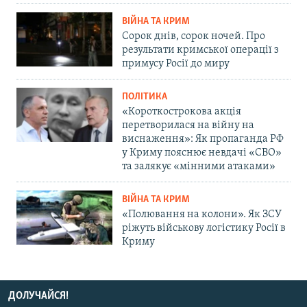
ВІЙНА ТА КРИМ
Сорок днів, сорок ночей. Про
результати кримської операції з
примусу Росії до миру
ПОЛІТИКА
«Короткострокова акція
перетворилася на війну на
виснаження»: Як пропаганда РФ
у Криму пояснює невдачі «СВО»
та залякує «мінними атаками»
ВІЙНА ТА КРИМ
«Полювання на колони». Як ЗСУ
ріжуть військову логістику Росії в
Криму
ДОЛУЧАЙСЯ!