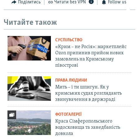
Поділитись
Читати без VPN
Follow us
Читайте також
СУСПІЛЬСТВО
«Крим – не Росія»: маркетплейс
Ozon припинив прийом нових
замовлень на Кримському
півострові
ПРАВА ЛЮДИНИ
Мить – і ти шпигун. Як у
кримських судах розглядають
звинувачення в держзраді
ФОТОГАЛЕРЕЇ
Краса Сімферопольського
водосховища та занедбаність
довкола