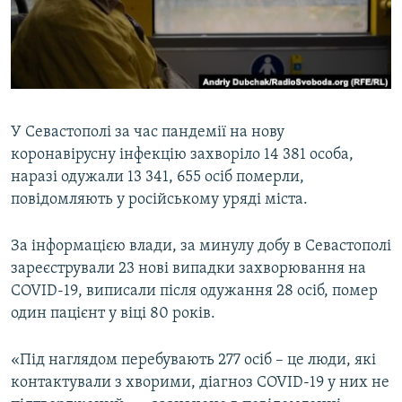
ВІДЕОУРОКИ «ELIFBE»
Русский
СВІДЧЕННЯ ОКУПАЦІЇ
Qırımtatar
УКРАЇНСЬКА ПРОБЛЕМА КРИМУ
ДОЛУЧАЙСЯ!
ІНФОГРАФІКА
У Севастополі за час пандемії на нову
коронавірусну інфекцію захворіло 14 381 особа,
наразі одужали 13 341, 655 осіб померли,
Усі сайти RFE/RL
повідомляють у російському уряді міста.
За інформацією влади, за минулу добу в Севастополі
зареєстрували 23 нові випадки захворювання на
COVID-19, виписали після одужання 28 осіб, помер
один пацієнт у віці 80 років.
«Під наглядом перебувають 277 осіб – це люди, які
контактували з хворими, діагноз COVID-19 у них не