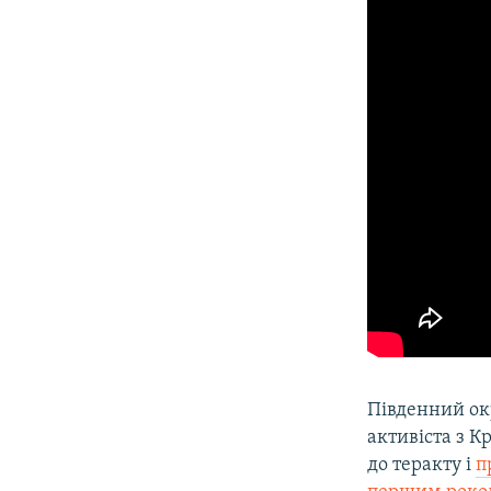
Південний ок
активіста з К
до теракту і
п