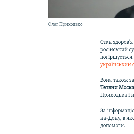
Олег Приходько
Стан здоров'я
російський су
погіршується.
український
Вона також за
Тетяни Моска
Приходька і 
За інформаціє
на-Дону, в я
допомоги.