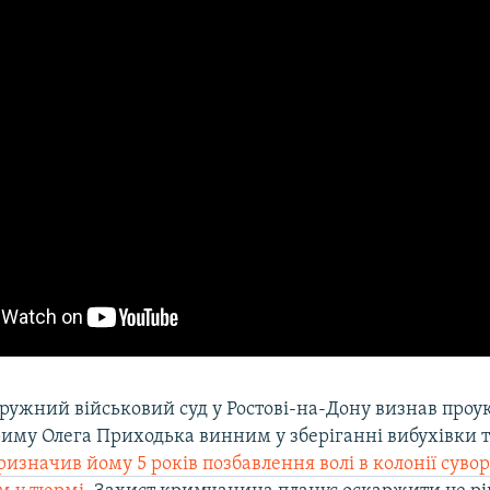
ружний військовий суд у Ростові-на-Дону визнав проу
риму Олега Приходька винним у зберіганні вибухівки т
ризначив йому 5 років позбавлення волі в колонії суво