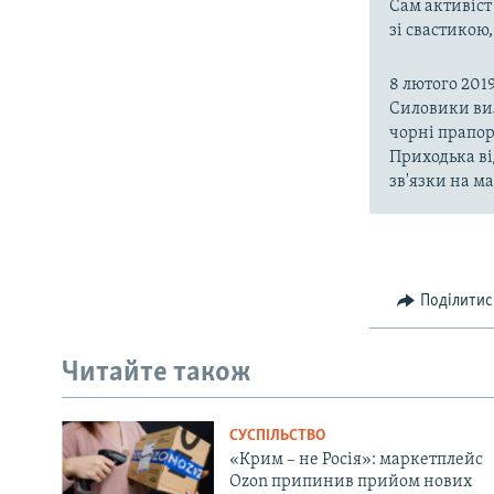
Сам активіст
зі свастикою,
8 лютого 201
Силовики вил
чорні прапор
Приходька ві
зв'язки на м
Поділитис
Читайте також
СУСПІЛЬСТВО
«Крим – не Росія»: маркетплейс
Ozon припинив прийом нових