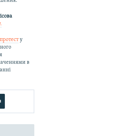
ішення.
ісова
.
протест
у
нного
я
ваченнями в
ганні
я