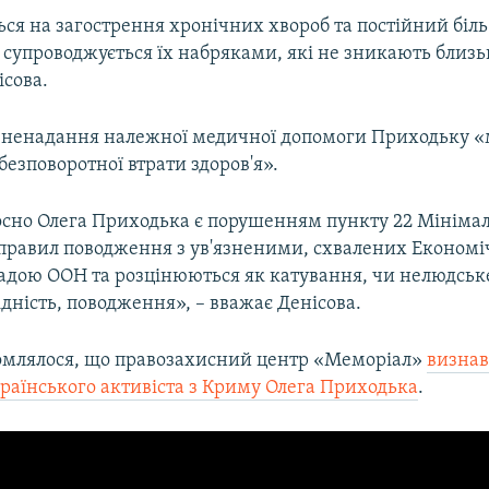
ся на загострення хронічних хвороб та постійний біл
 супроводжується їх набряками, які не зникають близьк
ісова.
и, ненадання належної медичної допомоги Приходьку 
безповоротної втрати здоров'я».
дносно Олега Приходька є порушенням пункту 22 Мініма
правил поводження з ув'язненими, схвалених Економі
адою ООН та розцінюються як катування, чи нелюдське
ідність, поводження», – вважає Денісова.
омлялося, що правозахисний центр «Меморіал»
визнав
країнського активіста з Криму Олега Приходька
.