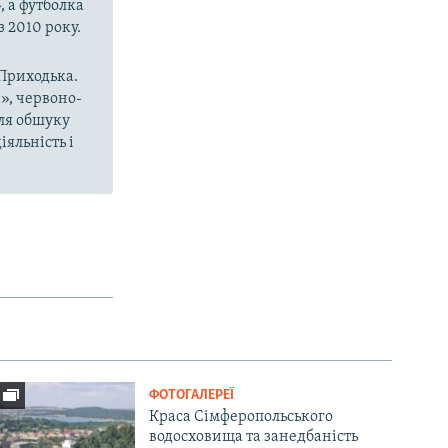
, а футболка
з 2010 року.
 Приходька.
», червоно-
сля обшуку
яльність і
ФОТОГАЛЕРЕЇ
Краса Сімферопольського
водосховища та занедбаність