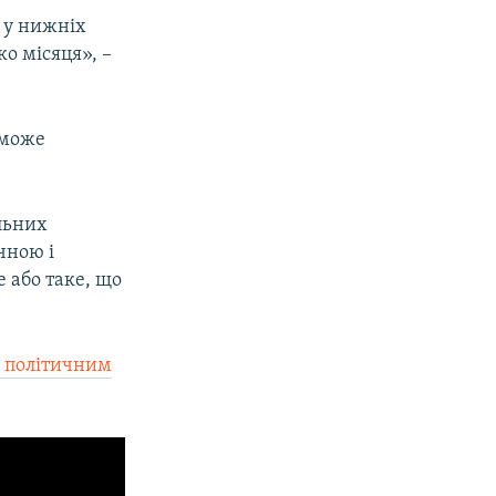
ь у нижніх
о місяця», –
«може
льних
чною і
 або таке, що
 політичним