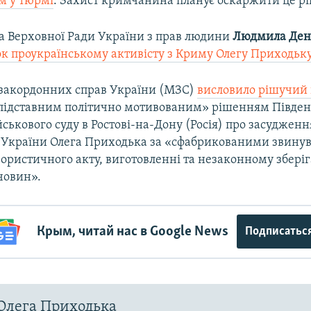
м у тюрмі
. Захист кримчанина планує оскаржити це р
 Верховної Ради України з прав людини
Людмила Ден
ок проукраїнському активісту з Криму Олегу Приходьку
 закордонних справ України (МЗС)
висловило рішучий 
езпідставним політично мотивованим» рішенням Півде
ськового суду в Ростові-на-Дону (Росія) про засудженн
України Олега Приходька за «сфабрикованими звину
рористичного акту, виготовленні та незаконному збері
овин».​
Крым, читай нас в Google News
Подписатьс
Олега Приходька