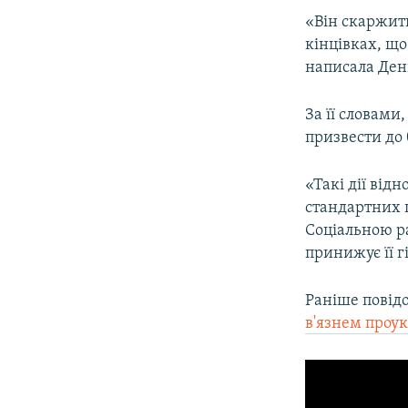
«Він скаржить
кінцівках, що
написала Ден
За її словам
призвести до 
«Такі дії ві
стандартних 
Соціальною р
принижує її г
Раніше повід
в'язнем проу