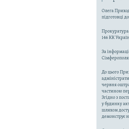
Олега Приход
підготовці д
Прокуратура 
146 КК Украї
За інформаці
Сімферополя
До цього При
адміністрат
червня оштра
частиною пер
Згідно з пос
у будинку ак
шляхом досту
демонструє н