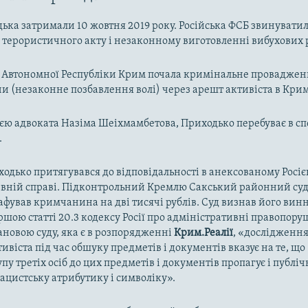
ька затримали 10 жовтня 2019 року. Російська ФСБ звинуватил
о терористичного акту і незаконному виготовленні вибухових 
Автономної Республіки Крим почала кримінальне провадження 
ни (незаконне позбавлення волі) через арешт активіста в Крим
єю адвоката
Назіма Шеіхмамбетова, Приходько перебуває в сп
.
ходько притягувався до відповідальності в анексованому Росі
ивній справі. Підконтрольний Кремлю Сакський районний суд
фував кримчанина на дві тисячі рублів. Суд визнав його вин
шою статті 20.3 кодексу Росії про адміністративні правопору
тановою суду, яка є в розпорядженні
Крим.Реалії
, «дослідженн
тивіста під час обшуку предметів і документів вказує на те, щ
пу третіх осіб до цих предметів і документів пропагує і публіч
ацистську атрибутику і символіку».