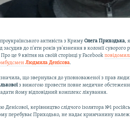
 проукраїнського активіста з Криму
Олега Приходька
, 
д засудив до п'яти років ув'язнення в колонії суворого
 Про це 9 квітня на своїй сторінці у Facebook
повідомил
 омбудсмен
Людмила Денісова
.
значила, що звернулася до уповноваженої з прав людин
лькової
з вимогою провести повне медичне обстеженн
надати йому відповідний комплекс лікування.
ю Денісової, керівництво слідчого ізолятора №1 російс
кому перебуває Приходько, не надає кримчанину належ