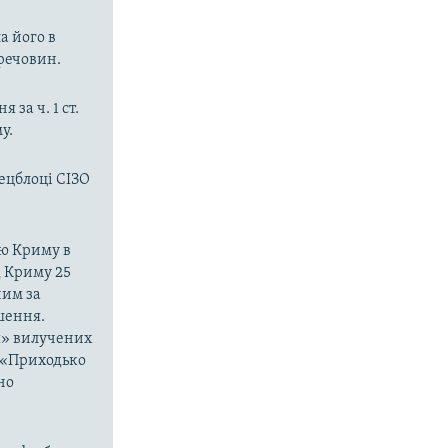
а його в
речовин.
за ч. 1 ст.
у.
ецблоці СІЗО
єю Криму в
 Криму 25
ним за
шення.
я» вилучених
о «Приходько
но