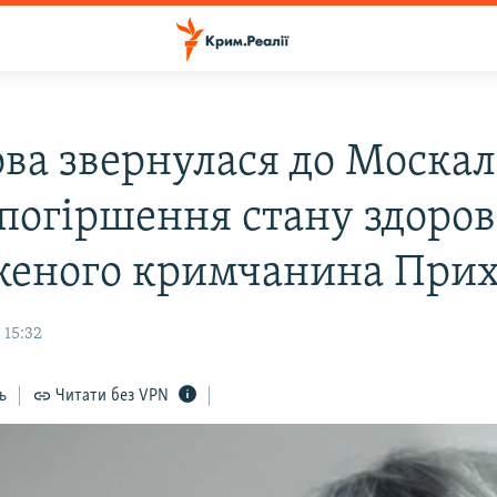
ова звернулася до Москал
 погіршення стану здоров
женого кримчанина При
 15:32
ь
Читати без VPN