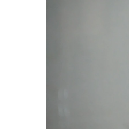
ВІДЕОУРОКИ «ELIFBE»
СВІДЧЕННЯ ОКУПАЦІЇ
УКРАЇНСЬКА ПРОБЛЕМА КРИМУ
ІНФОГРАФІКА