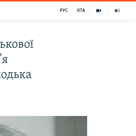
РУС
КТА
ькової
'я
ходька