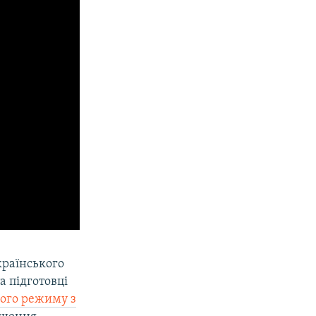
країнського
а підготовці
рого режиму з