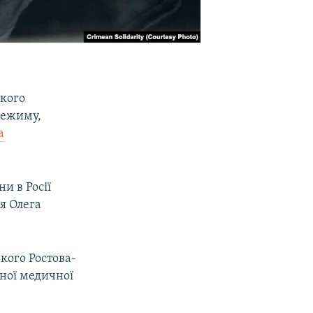
якого
 режиму,
а
и в Росії
я Олега
ького Ростова-
ної медичної