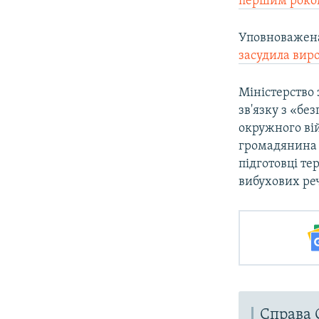
першим роко
Уповноважена
засудила вир
Міністерство
зв'язку з «б
окружного вій
громадянина 
підготовці те
вибухових реч
Справа 