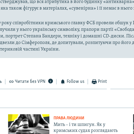
 стверджував, що вся атрибутика в його будинку «антикварна»
 яка також фігурує в матеріалах, «сувенірна» і її немає в нього 
9 року співробітники кримського главку ФСБ провели обшук у
учили у нього українську символіку, прапори партії «Свобода
и, портрет Степана Бандери, техніку і домашні CD-диски. Пі
двезли до Сімферополя, де допитували, розпитуючи про його ді
атериковій частині України.
ь
Читати без VPN
Follow us
Print
ПРАВА ЛЮДИНИ
Мить – і ти шпигун. Як у
кримських судах розглядають