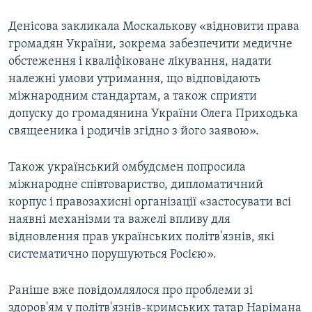
Денісова закликала Москалькову «відновити права
громадян України, зокрема забезпечити медичне
обстеження і кваліфіковане лікування, надати
належні умови утримання, що відповідають
міжнародним стандартам, а також сприяти
допуску до громадянина України Олега Приходька
свящееника і родичів згідно з його заявою».
Також український омбудсмен попросила
міжнародне співтовариство, дипломатичний
корпус і правозахисні організації «застосувати всі
наявні механізми та важелі впливу для
відновлення прав українських політв'язнів, які
систематично порушуються Росією».
Раніше вже повідомлялося про проблеми зі
здоров'ям у політв'язнів-кримських татар Нарімана