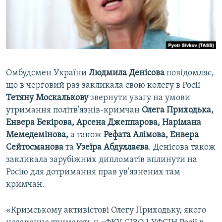
ВІДЕОУРОКИ «ELIFBE»
Русский
СВІДЧЕННЯ ОКУПАЦІЇ
Qırımtatar
УКРАЇНСЬКА ПРОБЛЕМА КРИМУ
ДОЛУЧАЙСЯ!
ІНФОГРАФІКА
Омбудсмен України
Людмила Денісова
повідомляє,
що в черговий раз закликала свою колегу в Росії
Тетяну Москалькову
звернути увагу на умови
Усі сайти RFE/RL
утримання політв'язнів-кримчан
Олега Приходька,
Енвера Бекірова, Арсена Джеппарова, Нарімана
Мемедемінова,
а також
Рефата Алімова, Енвера
Сейтосманова
та
Узеїра Абдуллаєва
. Денісова також
закликала зарубіжних дипломатів вплинути на
Росію для дотримання прав ув'язнених там
кримчан.
«Кримському активістові Олегу Приходьку, якого