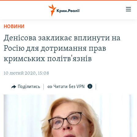
Доступність
посилання
Перейти
НОВИНИ
до
НОВИНИ
Денісова закликає вплинути на
основного
ВОДА.КРИМ
матеріалу
Росію для дотримання прав
ВІДЕО ТА ФОТО
Перейти
кримських політв'язнів
до
ПОЛІТИКА
основної
10 лютий 2020, 15:08
БЛОГИ
навігації
Перейти
Поділитись
Читати без VPN
ПОГЛЯД
до
ІНТЕРВ'Ю
пошуку
ВСЕ ЗА ДЕНЬ
СПЕЦПРОЕКТИ
ЯК ОБІЙТИ БЛОКУВАННЯ
ДЕПОРТАЦІЯ