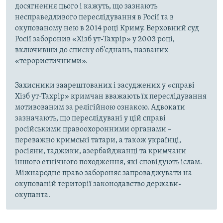
досягнення цього і кажуть, що зазнають
несправедливого переслідування в Росії та в
окупованому нею в 2014 році Криму. Верховний суд
Росії заборонив «Хізб ут-Тахрір» у 2003 році,
включивши до списку об'єднань, названих
«терористичними».
Захисники заарештованих і засуджених у «справі
Хізб ут-Тахрір» кримчан вважають їх переслідування
мотивованим за релігійною ознакою. Адвокати
зазначають, що переслідувані у цій справі
російськими правоохоронними органами –
переважно кримські татари, а також українці,
росіяни, таджики, азербайджанці та кримчани
іншого етнічного походження, які сповідують іслам.
Міжнародне право забороняє запроваджувати на
окупованій території законодавство держави-
окупанта.