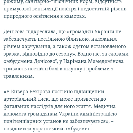
режиму, санітарно-гігієнічних норм, відсутність
примусової вентиляції повітря і недостатній рівень
природного освітлення в камерах.
Денісова підкреслила, що «громадян України не
забезпечують постільною білизною, належним
рівнем харчування, а також одягом встановленого
зразка, відповідно до сезону». Водночас, за словами
омбудсмена Денісової, у Нарімана Мемедемінова
тривають постійні болі в шлунку і проблеми з
травленням.
«У Енвера Бекірова постійно підвищений
артеріальний тиск, що може призвести до
фатальних наслідків для його життя. Медична
допомога громадянам України адміністрацією
пенітенціарних установ не забезпечується», –
повідомила український омбудсмен.