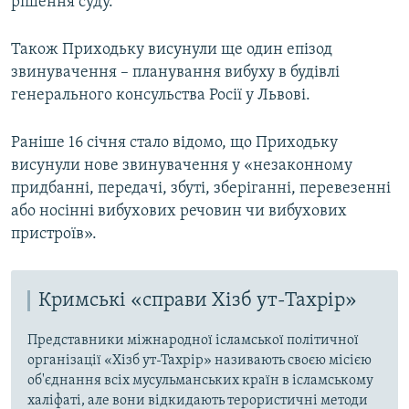
рішення суду.
Також Приходьку висунули ще один епізод
звинувачення – планування вибуху в будівлі
генерального консульства Росії у Львові.
Раніше 16 січня стало відомо, що Приходьку
висунули нове звинувачення у «незаконному
придбанні, передачі, збуті, зберіганні, перевезенні
або носінні вибухових речовин чи вибухових
пристроїв».
Кримські «справи Хізб ут-Тахрір»
Представники міжнародної ісламської політичної
організації «Хізб ут-Тахрір» називають своєю місією
об'єднання всіх мусульманських країн в ісламському
халіфаті, але вони відкидають терористичні методи