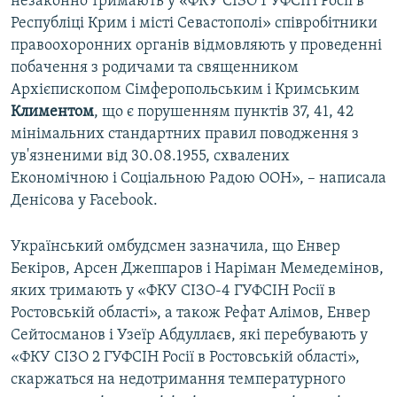
незаконно тримають у «ФКУ СІЗО 1 УФСІН Росії в
Республіці Крим і місті Севастополі» співробітники
правоохоронних органів відмовляють у проведенні
побачення з родичами та священником
Архієпископом Сімферопольським і Кримським
Климентом
, що є порушенням пунктів 37, 41, 42
мінімальних стандартних правил поводження з
ув'язненими від 30.08.1955, схвалених
Економічною і Соціальною Радою ООН», – написала
Денісова у Facebook.
Український омбудсмен зазначила, що Енвер
Бекіров, Арсен Джеппаров і Наріман Мемедемінов,
яких тримають у «ФКУ СІЗО-4 ГУФСІН Росії в
Ростовській області», а також Рефат Алімов, Енвер
Сейтосманов і Узеїр Абдуллаєв, які перебувають у
«ФКУ СІЗО 2 ГУФСІН Росії в Ростовській області»,
скаржаться на недотримання температурного