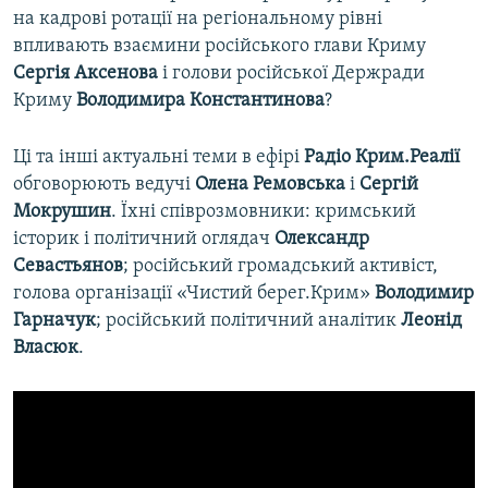
на кадрові ротації на регіональному рівні
впливають взаємини російського глави Криму
Сергія Аксенова
і голови російської Держради
Криму
Володимира Константинова
?
Ці та інші актуальні теми в ефірі
Радіо Крим.Реалії
обговорюють ведучі
Олена Ремовська
і
Сергій
Мокрушин
. Їхні співрозмовники: кримський
історик і політичний оглядач
Олександр
Севастьянов
; російський громадський активіст,
голова організації «Чистий берег.Крим»
Володимир
Гарначук
; російський політичний аналітик
Леонід
Власюк
.