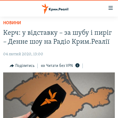
Доступність
посилання
Перейти
НОВИНИ
до
НОВИНИ
Керч: у відставку – за шубу і пиріг
основного
ВОДА.КРИМ
матеріалу
– Денне шоу на Радіо Крим.Реалії
ВІДЕО ТА ФОТО
Перейти
до
04 лютий 2020, 13:00
ПОЛІТИКА
основної
БЛОГИ
Поділитись
Читати без VPN
навігації
Перейти
ПОГЛЯД
до
ІНТЕРВ'Ю
пошуку
ВСЕ ЗА ДЕНЬ
СПЕЦПРОЕКТИ
ЯК ОБІЙТИ БЛОКУВАННЯ
ДЕПОРТАЦІЯ