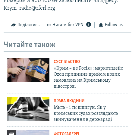
номером 8 800 100 69 26 або писати на адресу:
Krym_radio@rferl.org
Поділитись
Читати без VPN
Follow us
Читайте також
СУСПІЛЬСТВО
«Крим – не Росія»: маркетплейс
Ozon припинив прийом нових
замовлень на Кримському
півострові
ПРАВА ЛЮДИНИ
Мить – і ти шпигун. Як у
кримських судах розглядають
звинувачення в держзраді
ФОТОГАЛЕРЕЇ