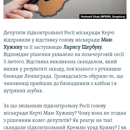
ВІДЕОУРОКИ «ELIFBE»
Русский
СВІДЧЕННЯ ОКУПАЦІЇ
Qırımtatar
УКРАЇНСЬКА ПРОБЛЕМА КРИМУ
Депутати підконтрольної Росії міськради Керчі
ДОЛУЧАЙСЯ!
ІНФОГРАФІКА
відправили у відставку голову міськради
Маю
Хужину
та її заступницю
Ларису Щербулу
.
Відповідне рішення ухвалено на позачерговій сесії
3 лютого. Відставка викликана скандалом, який
Усі сайти RFE/RL
виник у результаті заходу, пов'язаного з річницею
блокади Ленінграда. Громадськість обурило те, що
чиновниці прийшли до блокадників з хлібом і в
хутряних шубах.
За що звільнили підконтрольну Росії голову
міськради Керчі Маю Хужину? Чому вона не згодна
з рішенням колег-депутатів? Як реагує на такі
скандали підконтрольний Кремлю уряд Криму? І як