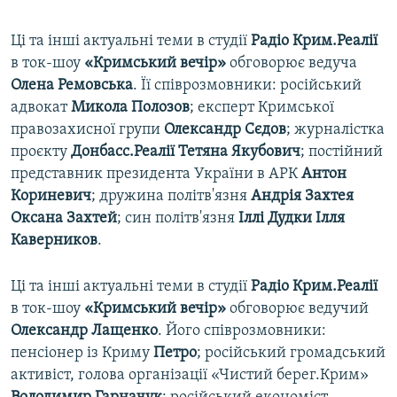
Ці та інші актуальні теми в студії
Радіо Крим.Реалії
в ток-шоу
«Кримський вечір»
обговорює ведуча
Олена Ремовська
. Її співрозмовники: російський
адвокат
Микола Полозов
; експерт Кримської
правозахисної групи
Олександр Сєдов
; журналістка
проєкту
Донбасс.Реалії Тетяна Якубович
; постійний
представник президента України в АРК
Антон
Кориневич
; дружина політв'язня
Андрія Захтея
Оксана Захтей
; син політв'язня
Іллі Дудки Ілля
Каверников
.
Ці та інші актуальні теми в студії
Радіо Крим.Реалії
в ток-шоу
«Кримський вечір»
обговорює ведучий
Олександр Лащенко
. Його співрозмовники:
пенсіонер із Криму
Петро
; російський громадський
активіст, голова організації «Чистий берег.Крим»