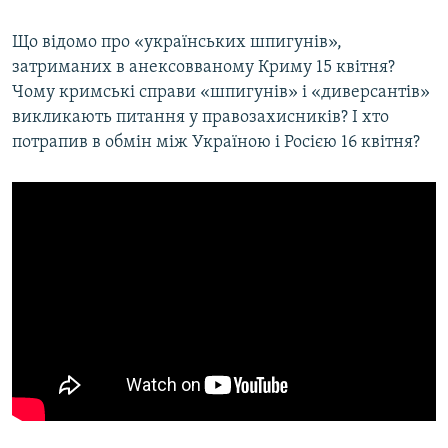
Що відомо про «українських шпигунів»,
затриманих в анексовваному Криму 15 квітня?
Чому кримські справи «шпигунів» і «диверсантів»
викликають питання у правозахисників? І хто
потрапив в обмін між Україною і Росією 16 квітня?