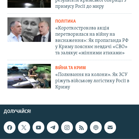
результати кримської операції з
примусу Росії до миру
ПОЛІТИКА
«Короткострокова акція
перетворилася на війну на
виснаження»: Як пропаганда РФ
у Криму пояснює невдачі «СВО»
та залякує «мінними атаками»
ВІЙНА ТА КРИМ
«Полювання на колони». Як ЗСУ
ріжуть військову логістику Росії в
Криму
ДОЛУЧАЙСЯ!