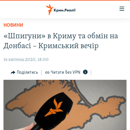
Доступність
посилання
Перейти
НОВИНИ
до
НОВИНИ
«Шпигуни» в Криму та обмін на
основного
ВОДА.КРИМ
матеріалу
Донбасі – Кримський вечір
ВІДЕО ТА ФОТО
Перейти
до
16 квітень 2020, 18:00
ПОЛІТИКА
основної
БЛОГИ
Поділитись
Читати без VPN
навігації
Перейти
ПОГЛЯД
до
ІНТЕРВ'Ю
пошуку
ВСЕ ЗА ДЕНЬ
СПЕЦПРОЕКТИ
ЯК ОБІЙТИ БЛОКУВАННЯ
ДЕПОРТАЦІЯ