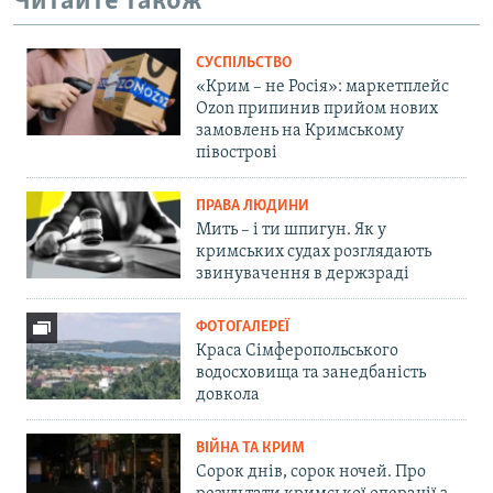
Читайте також
СУСПІЛЬСТВО
«Крим – не Росія»: маркетплейс
Ozon припинив прийом нових
замовлень на Кримському
півострові
ПРАВА ЛЮДИНИ
Мить – і ти шпигун. Як у
кримських судах розглядають
звинувачення в держзраді
ФОТОГАЛЕРЕЇ
Краса Сімферопольського
водосховища та занедбаність
довкола
ВІЙНА ТА КРИМ
Сорок днів, сорок ночей. Про