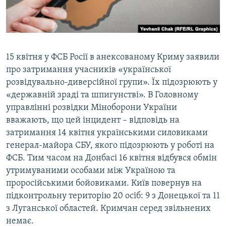
ВІДЕОУРОКИ «ELIFBE»
Русский
СВІДЧЕННЯ ОКУПАЦІЇ
Qırımtatar
УКРАЇНСЬКА ПРОБЛЕМА КРИМУ
15 квітня у ФСБ Росії в анексованому Криму заявили
ДОЛУЧАЙСЯ!
ІНФОГРАФІКА
про затримання учасників «української
розвідувально-диверсійної групи». Їх підозрюють у
«державній зраді та шпигунстві». В Головному
управлінні розвідки Міноборони України
Усі сайти RFE/RL
вважають, що цей інцидент – відповідь на
затримання 14 квітня українськими силовиками
генерал-майора СБУ, якого підозрюють у роботі на
ФСБ. Тим часом на Донбасі 16 квітня відбувся обмін
утримуваними особами між Україною та
проросійськими бойовиками. Київ повернув на
підконтрольну територію 20 осіб: 9 з Донецької та 11
з Луганської областей. Кримчан серед звільнених
немає.