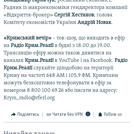
Володимир Гарначук
; російський економіст,
Радник із макроекономіки гендиректора компанії
«Відкриття-брокер»
Сергій Хестанов
; голова
Комітету економістів України
Андрій Новак
.
«Кримський вечір»
– ток-шоу, що виходить в ефір
на
Радіо Крим.Реалії
в будні з 18.00 до 19.00.
Трансляцію ефіру можна також дивитися на
каналах
Крим.Реалії
в YouTube і на Facebook.
Радіо
Крим.Реалії
слухайте цілодобово на території
Криму на частоті 648 АМ і 105.9 ФМ. Кримчани
можуть безкоштовно телефонувати в ефір за
номером 8 800 100 69 26 або писати на адресу:
Krym_radio@rferl.org
Поділитись
Читати без VPN
Follow us