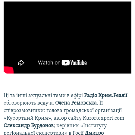
Ці та інші актуальні теми в ефірі
Радіо Крим.Реалії
обговорюють ведуча
Олена Ремовська
. Її
співрозмовники: голова громадської організації
«Курортний Крим», автор сайту Kurortexpert.com
Олександр Бурдонов
; керівник «Інституту
регіональної експертизи» в Росії
Дмитро