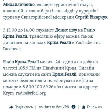
Михайличенко
; експерт туристичної галузі,
колишній головний фахівець відділу курортів і
туризму Євпаторійської міськради
Сергій Вікарчук
.
З 13.00 до 14.00 слухайте
Денне шоу
на
Радіо
Крим.Реалії
. Трансляцію ефіру можна також
дивитися на каналах
Крим.Реалії
в YouTube і на
Facebook.
Радіо Крим.Реалії
мовить 24 години на добу на
частоті 105.9 FM на Північний Крим. Онлайн
можна слухати на сайті
Крим.Реалії
. Кримчани
можуть безкоштовно телефонувати в ефір за
номером 8 800 100 69 26 або писати на адресу:
Krym_radio@rferl.org
Поділитись
Читати без VPN
Follow us