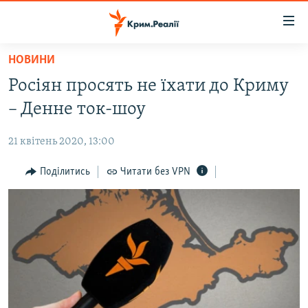
Доступність
посилання
Перейти
НОВИНИ
до
НОВИНИ
Росіян просять не їхати до Криму
основного
ВОДА.КРИМ
матеріалу
– Денне ток-шоу
ВІДЕО ТА ФОТО
Перейти
до
21 квітень 2020, 13:00
ПОЛІТИКА
основної
БЛОГИ
Поділитись
Читати без VPN
навігації
Перейти
ПОГЛЯД
до
ІНТЕРВ'Ю
пошуку
ВСЕ ЗА ДЕНЬ
СПЕЦПРОЕКТИ
ЯК ОБІЙТИ БЛОКУВАННЯ
ДЕПОРТАЦІЯ