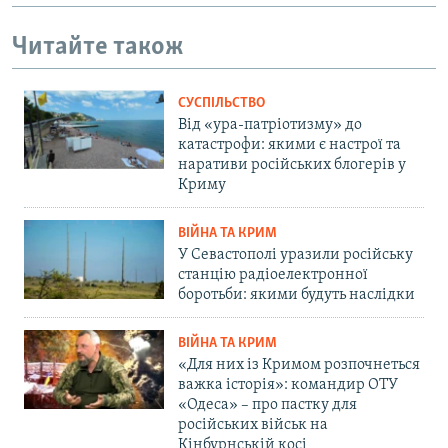
Читайте також
СУСПІЛЬСТВО
Від «ура-патріотизму» до
катастрофи: якими є настрої та
наративи російських блогерів у
Криму
ВІЙНА ТА КРИМ
У Севастополі уразили російську
станцію радіоелектронної
боротьби: якими будуть наслідки
ВІЙНА ТА КРИМ
«Для них із Кримом розпочнеться
важка історія»: командир ОТУ
«Одеса» – про пастку для
російських військ на
Кінбурнській косі