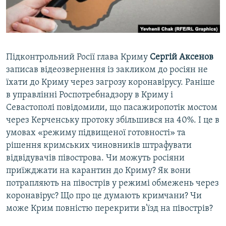
ВІДЕОУРОКИ «ELIFBE»
Русский
СВІДЧЕННЯ ОКУПАЦІЇ
Qırımtatar
УКРАЇНСЬКА ПРОБЛЕМА КРИМУ
Підконтрольний Росії глава Криму
Сергій Аксенов
ДОЛУЧАЙСЯ!
ІНФОГРАФІКА
записав відеозвернення із закликом до росіян не
їхати до Криму через загрозу коронавірусу. Раніше
в управлінні Роспотребнадзору в Криму і
Севастополі повідомили, що пасажиропотік мостом
Усі сайти RFE/RL
через Керченську протоку збільшився на 40%. І це в
умовах «режиму підвищеної готовності» та
рішення кримських чиновників штрафувати
відвідувачів півострова. Чи можуть росіяни
приїжджати на карантин до Криму? Як вони
потрапляють на півострів у режимі обмежень через
коронавірус? Що про це думають кримчани? Чи
може Крим повністю перекрити в'їзд на півострів?