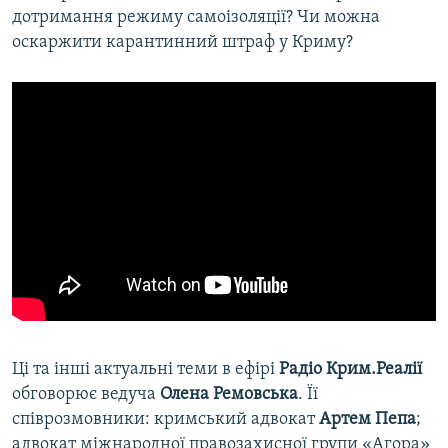
дотримання режиму самоізоляції? Чи можна
оскаржити карантинний штраф у Криму?
Ці та інші актуальні теми в ефірі
Радіо Крим.Реалії
обговорює ведуча
Олена Ремовська
. Її
співрозмовники: кримський адвокат
Артем Пепа
;
адвокат міжнародної правозахисної групи «Агора»