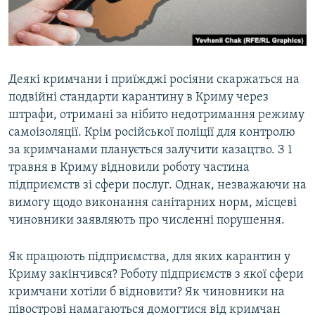
ВІДЕОУРОКИ «ELIFBE»
Русский
СВІДЧЕННЯ ОКУПАЦІЇ
Qırımtatar
УКРАЇНСЬКА ПРОБЛЕМА КРИМУ
Деякі кримчани і приїжджі росіяни скаржаться на
ДОЛУЧАЙСЯ!
ІНФОГРАФІКА
подвійні стандарти карантину в Криму через
штрафи, отримані за нібито недотримання режиму
самоізоляції. Крім російської поліції для контролю
за кримчанами планується залучити казацтво. З 1
Усі сайти RFE/RL
травня в Криму відновили роботу частина
підприємств зі сфери послуг. Однак, незважаючи на
вимогу щодо виконання санітарних норм, місцеві
чиновники заявляють про численні порушення.
Як працюють підприємства, для яких карантин у
Криму закінчився? Роботу підприємств з якої сфери
кримчани хотіли б відновити? Як чиновники на
півострові намагаються домогтися від кримчан