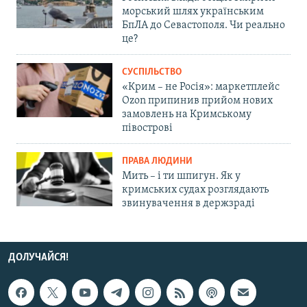
морський шлях українським
БпЛА до Севастополя. Чи реально
це?
СУСПІЛЬСТВО
«Крим – не Росія»: маркетплейс
Ozon припинив прийом нових
замовлень на Кримському
півострові
ПРАВА ЛЮДИНИ
Мить – і ти шпигун. Як у
кримських судах розглядають
звинувачення в держзраді
ДОЛУЧАЙСЯ!