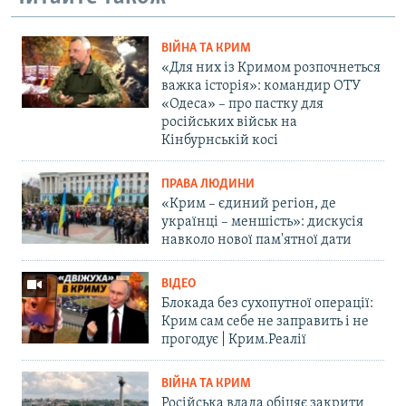
ВІЙНА ТА КРИМ
«Для них із Кримом розпочнеться
важка історія»: командир ОТУ
«Одеса» – про пастку для
російських військ на
Кінбурнській косі
ПРАВА ЛЮДИНИ
«Крим – єдиний регіон, де
українці – меншість»: дискусія
навколо нової пам'ятної дати
ВІДЕО
Блокада без сухопутної операції:
Крим сам себе не заправить і не
прогодує | Крим.Реалії
ВІЙНА ТА КРИМ
Російська влада обіцяє закрити