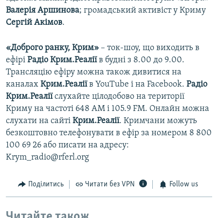
Валерія Аршинова
; громадський активіст у Криму
Сергій Акімов
.
«Доброго ранку, Крим»
– ток-шоу, що виходить в
ефірі
Радіо Крим.Реалії
в будні з 8.00 до 9.00.
Трансляцію ефіру можна також дивитися на
каналах
Крим.Реалії
в YouTube і на Facebook.
Радіо
Крим.Реалії
слухайте цілодобово на території
Криму на частоті 648 АМ і 105.9 FМ. Онлайн можна
слухати на сайті
Крим.Реалії
. Кримчани можуть
безкоштовно телефонувати в ефір за номером 8 800
100 69 26 або писати на адресу:
Krym_radio@rferl.org
Поділитись
Читати без VPN
Follow us
Читайте також