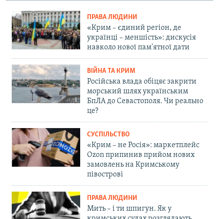
ПРАВА ЛЮДИНИ
«Крим – єдиний регіон, де
українці – меншість»: дискусія
навколо нової пам'ятної дати
ВІЙНА ТА КРИМ
Російська влада обіцяє закрити
морський шлях українським
БпЛА до Севастополя. Чи реально
це?
СУСПІЛЬСТВО
«Крим – не Росія»: маркетплейс
Ozon припинив прийом нових
замовлень на Кримському
півострові
ПРАВА ЛЮДИНИ
Мить – і ти шпигун. Як у
кримських судах розглядають