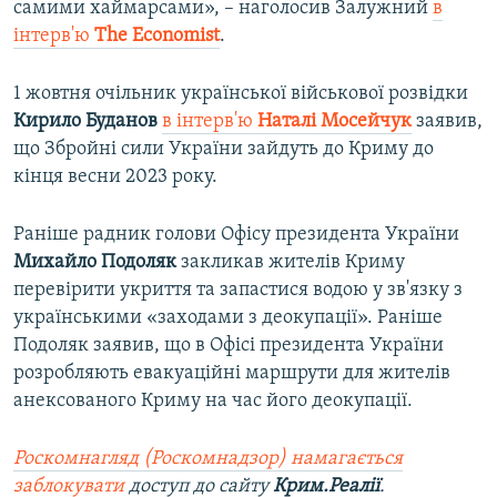
самими хаймарсами», – наголосив Залужний
в
інтерв'ю
The Economist
.
1 жовтня очільник української військової розвідки
Кирило Буданов
в інтерв'ю
Наталі Мосейчук
заявив,
що Збройні сили України зайдуть до Криму до
кінця весни 2023 року.
Раніше радник голови Офісу президента України
Михайло Подоляк
закликав жителів Криму
перевірити укриття та запастися водою у зв'язку з
українськими «заходами з деокупації». Раніше
Подоляк заявив, що в Офісі президента України
розробляють евакуаційні маршрути для жителів
анексованого Криму на час його деокупації.
Роскомнагляд (Роскомнадзор) намагається
заблокувати
доступ до сайту
Крим.Реалії
.