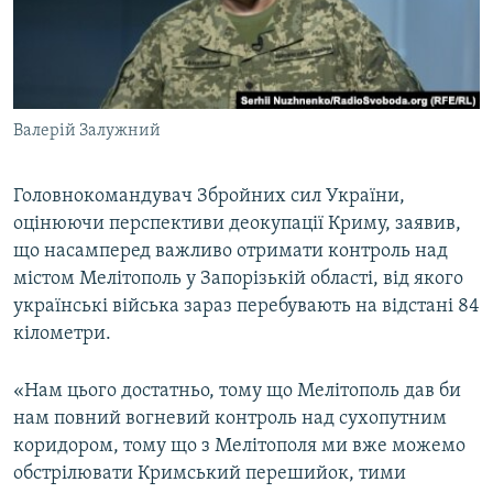
ВІДЕОУРОКИ «ELIFBE»
Русский
СВІДЧЕННЯ ОКУПАЦІЇ
Qırımtatar
УКРАЇНСЬКА ПРОБЛЕМА КРИМУ
Валерій Залужний
ДОЛУЧАЙСЯ!
ІНФОГРАФІКА
Головнокомандувач Збройних сил України,
оцінюючи перспективи деокупації Криму, заявив,
Усі сайти RFE/RL
що насамперед важливо отримати контроль над
містом Мелітополь у Запорізькій області, від якого
українські війська зараз перебувають на відстані 84
кілометри.
«Нам цього достатньо, тому що Мелітополь дав би
нам повний вогневий контроль над сухопутним
коридором, тому що з Мелітополя ми вже можемо
обстрілювати Кримський перешийок, тими