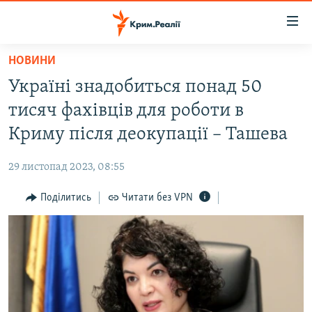
Доступність
посилання
Перейти
НОВИНИ
до
НОВИНИ
Україні знадобиться понад 50
основного
ВОДА.КРИМ
матеріалу
тисяч фахівців для роботи в
ВІДЕО ТА ФОТО
Перейти
Криму після деокупації – Ташева
до
ПОЛІТИКА
основної
29 листопад 2023, 08:55
БЛОГИ
навігації
Перейти
Поділитись
Читати без VPN
ПОГЛЯД
до
ІНТЕРВ'Ю
пошуку
ВСЕ ЗА ДЕНЬ
СПЕЦПРОЕКТИ
ЯК ОБІЙТИ БЛОКУВАННЯ
ДЕПОРТАЦІЯ