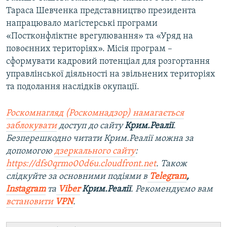
Тараса Шевченка представництво президента
напрацювало магістерські програми
«Постконфліктне врегулювання» та «Уряд на
повоєнних територіях». Місія програм –
сформувати кадровий потенціал для розгортання
управлінської діяльності на звільнених територіях
та подолання наслідків окупації.
Роскомнагляд (Роскомнадзор) намагається
заблокувати
доступ до сайту
Крим.Реалії
.
Безперешкодно читати Крим.Реалії можна за
допомогою
дзеркального сайту
:
https://dfs0qrmo00d6u.cloudfront.net
. Також
слідкуйте за основними подіями в
Telegram
,
Instagram
та
Viber
Крим.Реалії
. Рекомендуємо вам
встановити
VPN
.