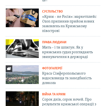
це?
СУСПІЛЬСТВО
«Крим – не Росія»: маркетплейс
Ozon припинив прийом нових
замовлень на Кримському
півострові
ПРАВА ЛЮДИНИ
Мить – і ти шпигун. Як у
кримських судах розглядають
звинувачення в держзраді
ФОТОГАЛЕРЕЇ
Краса Сімферопольського
водосховища та занедбаність
довкола
ВІЙНА ТА КРИМ
Сорок днів, сорок ночей. Про
результати кримської операції з