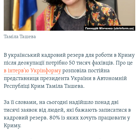
ВІДЕОУРОКИ «ELIFBE»
Русский
СВІДЧЕННЯ ОКУПАЦІЇ
Qırımtatar
УКРАЇНСЬКА ПРОБЛЕМА КРИМУ
Таміла Ташева
ДОЛУЧАЙСЯ!
ІНФОГРАФІКА
В український кадровий резерв для роботи в Криму
після деокупації потрібно 50 тисяч фахівців. Про це
Усі сайти RFE/RL
в інтерв'ю Укрінформу
розповіла постійна
представниця президента України в Автономній
Республіці Крим Таміла Ташева.
За її словами, на сьогодні надійшло понад дві
тисячі заявок від людей, які бажають записатися в
кадровий резерв. 80% із яких хочуть працювати у
Криму.