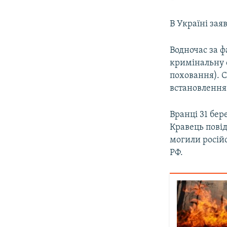
В Україні за
Водночас за 
кримінальну с
поховання). С
встановлення 
Вранці 31 бер
Кравець пові
могили росій
РФ.