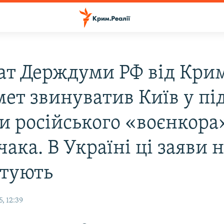
ат Держдуми РФ від Кри
ет звинуватив Київ у пі
и російського «воєнкора
ака. В Україні ці заяви 
тують
, 12:39