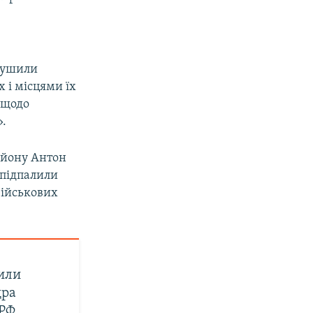
орушили
х і місцями їх
 щодо
».
району Антон
 підпалили
військових
или
дра
 РФ