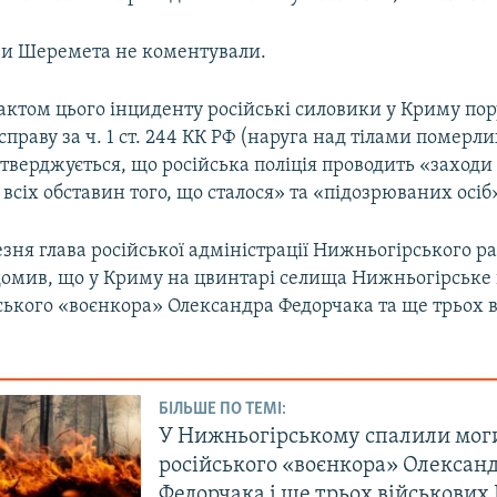
яви Шеремета не коментували.
фактом цього інциденту російські силовики у Криму п
праву за ч. 1 ст. 244 КК РФ (наруга над тілами померли
тверджується, що російська поліція проводить «заходи
всіх обставин того, що сталося» та «підозрюваних осіб
езня глава російської адміністрації Нижньогірського 
домив, що у Криму на цвинтарі селища Нижньогірське
ського «воєнкора» Олександра Федорчака та ще трьох 
БІЛЬШЕ ПО ТЕМІ:
У Нижньогірському спалили мог
російського «воєнкора» Олексан
Федорчака і ще трьох військових