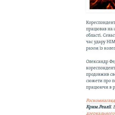
Кореспондент
працював на 
області. Сева
час удару HI
разом із коле
Олександр Фе
кореспонденто
продовжив св
сюжети про п
працюючи в р
Роскомнагляд
Крим.Реалії
.
дзеркального