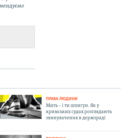
омендуємо
ПРАВА ЛЮДИНИ
Мить – і ти шпигун. Як у
кримських судах розглядають
звинувачення в держзраді