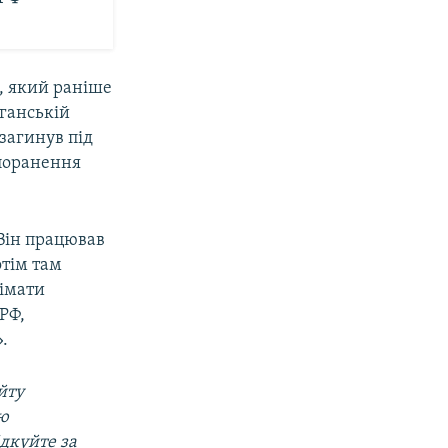
, який раніше
ганській
загинув під
 поранення
Він працював
отім там
німати
РФ,
.
йту
ою
ідкуйте за