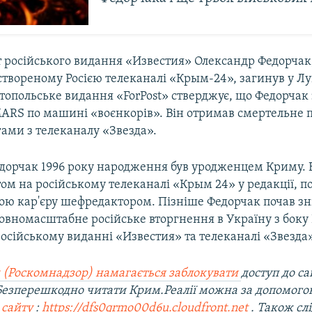
 російського видання «Известия» Олександр Федорчак
створеному Росією телеканалі «Крым-24», загинув у Лу
стопольське видання «ForPost» стверджує, що Федорчак 
MARS по машині «воєнкорів». Він отримав смертельне
гами з телеканалу «Звезда».
дорчак 1996 року народження був уродженцем Криму. 
м на російському телеканалі «Крым 24» у редакції, п
ою кар'єру шефредактором. Пізніше Федорчак почав з
овномасштабне російське вторгнення в Україну з боку 
осійському виданні «Известия» та телеканалі «Звезда»
 (Роскомнадзор) намагається заблокувати
доступ до са
 Безперешкодно читати Крим.Реалії можна за допомог
 сайту
:
https://dfs0qrmo00d6u.cloudfront.net
. Також сл