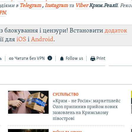
одіями в
Telegram
,
Instagram
та
Viber
Крим.Реалії
. Рек
PN
.
з блокування і цензури! Встановити
додаток
ії для
iOS
і
Android
.
ь
Читати без VPN
Follow us
Print
СУСПІЛЬСТВО
«Крим – не Росія»: маркетплейс
Ozon припинив прийом нових
замовлень на Кримському
півострові