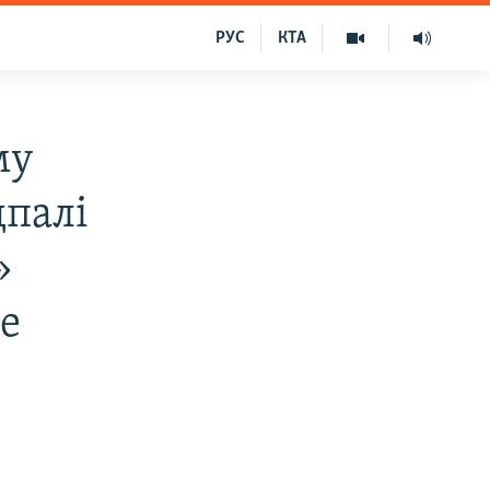
РУС
КТА
му
дпалі
»
не