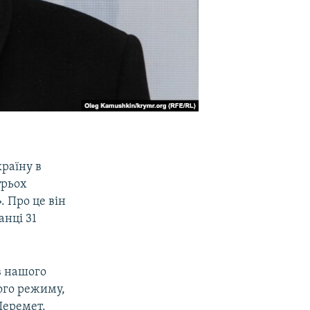
раїну в
трьох
. Про це він
нці 31
їв нашого
ого режиму,
Шеремет.