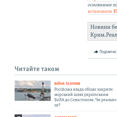
основними п
встановити
V
Новини бе
Крим.Реал
Поділитис
Читайте також
ВІЙНА ТА КРИМ
Російська влада обіцяє закрити
морський шлях українським
БпЛА до Севастополя. Чи реально
це?