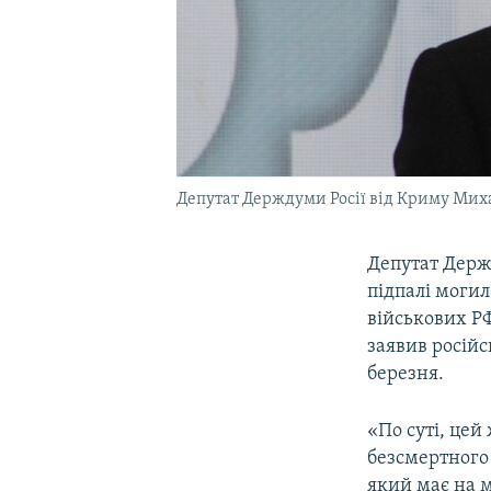
Депутат Держдуми Росії від Криму Ми
Депутат Держ
підпалі моги
військових РФ
заявив росій
березня.
«По суті, цей
безсмертного 
який має на м