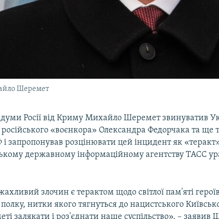
хайло Шеремет
думи Росії від Криму Михайло Шеремет звинуватив Ук
л російського «воєнкора» Олександра Федорчака та ще 
 і запропонував розцінювати цей інцидент як «теракт»
ському державному інформаційному агентству ТАСС ура
 жахливий злочин є терактом щодо світлої пам'яті геро
полку, нитки якого тягнуться до нацистського Київськ
еті залякати і роз'єднати наше суспільство», – заявив 