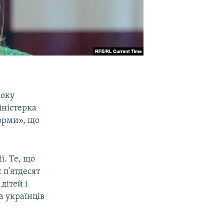
року
іністерка
форми», що
ї. Те, що
 п'ятдесят
дітей і
а українців