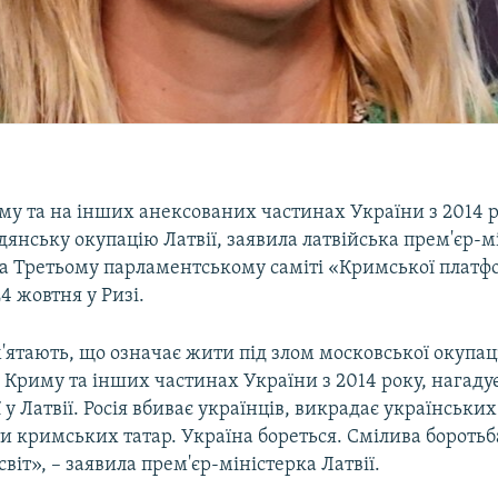
риму та на інших анексованих частинах України з 2014 
янську окупацію Латвії, заявила латвійська прем'єр-м
 на Третьому парламентському саміті «Кримської плат
24 жовтня у Ризі.
'ятають, що означає жити під злом московської окупаці
у Криму та інших частинах України з 2014 року, нагадує
 у Латвії. Росія вбиває українців, викрадає українських 
и кримських татар. Україна бореться. Смілива боротьб
світ», – заявила прем'єр-міністерка Латвії.