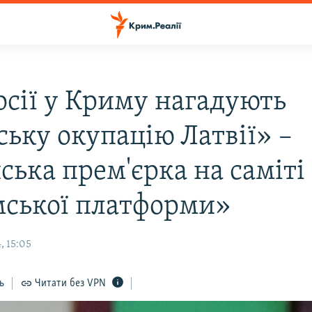
осії у Криму нагадують
ську окупацію Латвії» –
ська прем'єрка на саміті
ської платформи»
, 15:05
ь
Читати без VPN