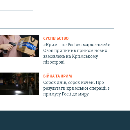
СУСПІЛЬСТВО
«Крим – не Росія»: маркетплейс
Ozon припинив прийом нових
замовлень на Кримському
півострові
ВІЙНА ТА КРИМ
Сорок днів, сорок ночей. Про
результати кримської операції з
примусу Росії до миру