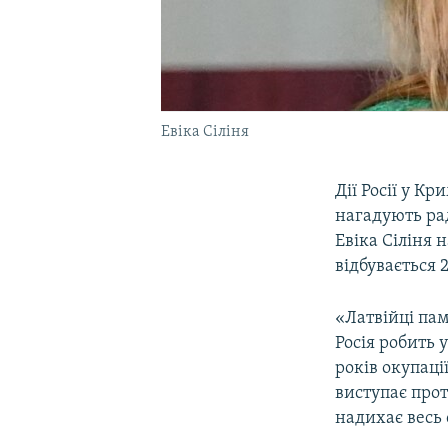
Евіка Сіліня
Дії Росії у К
нагадують рад
Евіка Сіліня
відбувається 
«Латвійці пам
Росія робить 
років окупації
виступає прот
надихає весь 