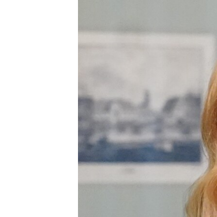
ВІДЕОУРОКИ «ELIFBE»
СВІДЧЕННЯ ОКУПАЦІЇ
УКРАЇНСЬКА ПРОБЛЕМА КРИМУ
ІНФОГРАФІКА