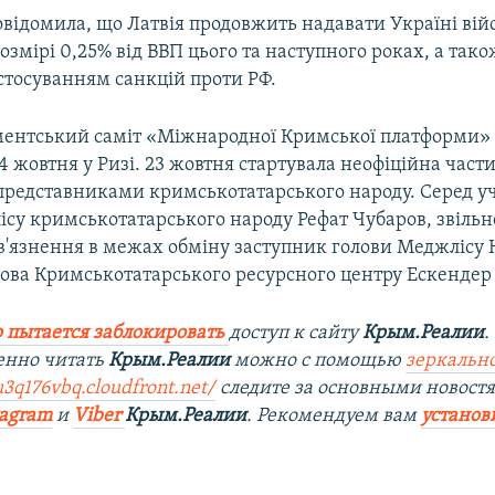
овідомила, що Латвія продовжить надавати Україні вій
озмірі 0,25% від ВВП цього та наступного роках, а так
стосуванням санкцій проти РФ.
ментський саміт «Міжнародної Кримської платформи»
4 жовтня у Ризі. 23 жовтня стартувала неофіційна части
 представниками кримськотатарського народу. Серед у
ісу кримськотатарського народу Рефат Чубаров, звільн
ув'язнення в межах обміну заступник голови Меджлісу
лова Кримськотатарського ресурсного центру Ескендер 
 пытается заблокировать
доступ к сайту
Крым.Реалии
.
енно читать
Крым.Реалии
можно с помощью
зеркально
u3q176vbq.cloudfront.net/
следите за основными новост
tagram
и
Viber
Крым.Реалии
. Рекомендуем вам
установ