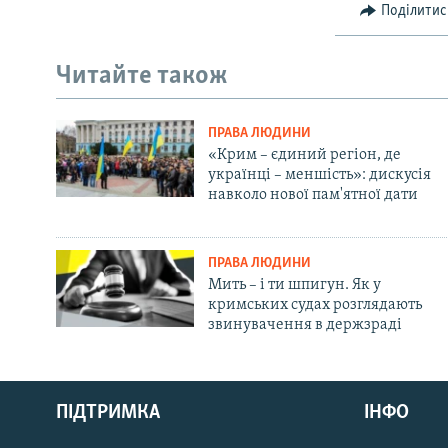
Поділитис
Читайте також
ПРАВА ЛЮДИНИ
«Крим – єдиний регіон, де
українці – меншість»: дискусія
навколо нової пам'ятної дати
ПРАВА ЛЮДИНИ
Мить – і ти шпигун. Як у
кримських судах розглядають
звинувачення в держзраді
Русский
ПІДТРИМКА
ІНФО
Qırımtatar