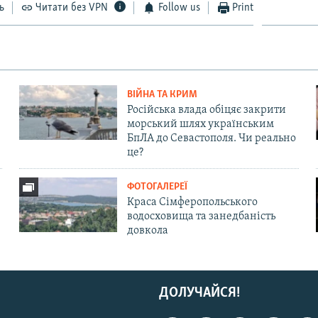
ь
Читати без VPN
Follow us
Print
ВІЙНА ТА КРИМ
Російська влада обіцяє закрити
морський шлях українським
БпЛА до Севастополя. Чи реально
це?
ФОТОГАЛЕРЕЇ
Краса Сімферопольського
водосховища та занедбаність
довкола
ДОЛУЧАЙСЯ!