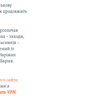
ськову
ож продовжить
 розпочав
на – заходи,
часників –
ений із
 Наріман
Барієв.
го сайта:
ями в
ить VPN
.