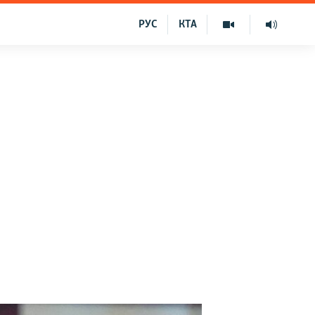
РУС
КТА