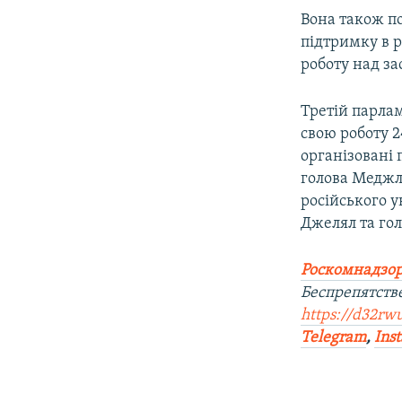
Вона також п
підтримку в р
роботу над за
Третій парла
свою роботу 2
організовані
голова Меджл
російського 
Джелял та го
Роскомнадзор
Беспрепятств
https://d32rw
Telegram
,
Ins