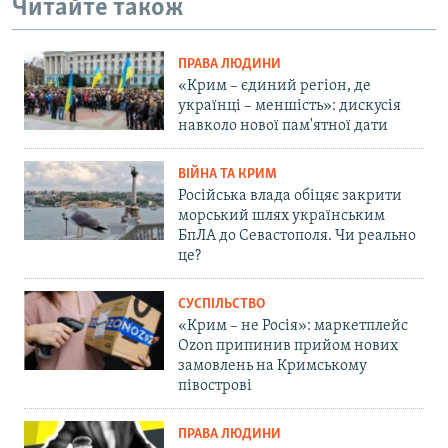
Читайте також
ПРАВА ЛЮДИНИ
«Крим – єдиний регіон, де
українці – меншість»: дискусія
навколо нової пам'ятної дати
ВІЙНА ТА КРИМ
Російська влада обіцяє закрити
морський шлях українським
БпЛА до Севастополя. Чи реально
це?
СУСПІЛЬСТВО
«Крим – не Росія»: маркетплейс
Ozon припинив прийом нових
замовлень на Кримському
півострові
ПРАВА ЛЮДИНИ