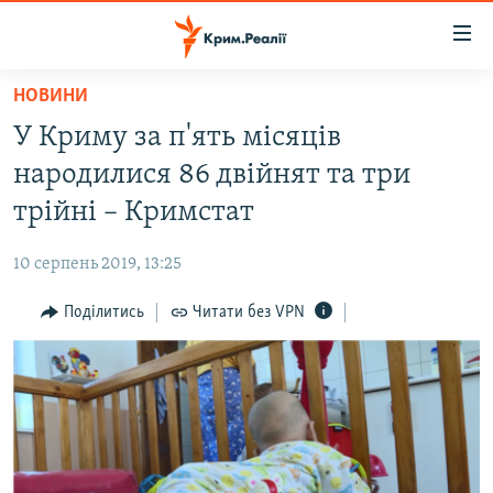
Доступність
посилання
Перейти
НОВИНИ
до
НОВИНИ
У Криму за п'ять місяців
основного
ВОДА.КРИМ
матеріалу
народилися 86 двійнят та три
ВІДЕО ТА ФОТО
Перейти
трійні – Кримстат
до
ПОЛІТИКА
основної
10 серпень 2019, 13:25
БЛОГИ
навігації
Перейти
Поділитись
Читати без VPN
ПОГЛЯД
до
ІНТЕРВ'Ю
пошуку
ВСЕ ЗА ДЕНЬ
СПЕЦПРОЕКТИ
ЯК ОБІЙТИ БЛОКУВАННЯ
ДЕПОРТАЦІЯ