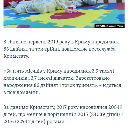
ВІДЕОУРОКИ «ELIFBE»
Русский
СВІДЧЕННЯ ОКУПАЦІЇ
Qırımtatar
УКРАЇНСЬКА ПРОБЛЕМА КРИМУ
ДОЛУЧАЙСЯ!
ІНФОГРАФІКА
З січня по червень 2019 року в Криму народилися
86 двійнят та три трійні, повідомляє пресслужба
Кримстату.
Усі сайти RFE/RL
«За п'ять місяців у Криму народилися 3,9 тисячі
хлопчиків і 3,7 тисячі дівчаток. Зареєстровано
народження 86 двійнят і трьох трійнят», – йдеться
в повідомленні.
За даними Кримстату, 2017 року народилися 20849
дітей, що менше в порівнянні з 2015 (24039 дітей) і
2016 (22944 дітей) роками.