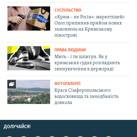
СУСПІЛЬСТВО
«Крим – не Росія»: маркетплейс
Ozon припинив прийом нових
замовлень на Кримському
півострові
ПРАВА ЛЮДИНИ
Мить – і ти шпигун. Як у
кримських судах розглядають
звинувачення в держзраді
ФОТОГАЛЕРЕЇ
Краса Сімферопольського
водосховища та занедбаність
довкола
ДОЛУЧАЙСЯ!