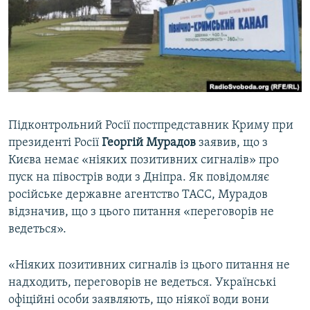
ВІДЕОУРОКИ «ELIFBE»
Русский
СВІДЧЕННЯ ОКУПАЦІЇ
Qırımtatar
УКРАЇНСЬКА ПРОБЛЕМА КРИМУ
ДОЛУЧАЙСЯ!
ІНФОГРАФІКА
Підконтрольний Росії постпредставник Криму при
президенті Росії
Георгій Мурадов
заявив, що з
Усі сайти RFE/RL
Києва немає «ніяких позитивних сигналів» про
пуск на півострів води з Дніпра. Як повідомляє
російське державне агентство ТАСС, Мурадов
відзначив, що з цього питання «переговорів не
ведеться».
«Ніяких позитивних сигналів із цього питання не
надходить, переговорів не ведеться. Українські
офіційні особи заявляють, що ніякої води вони