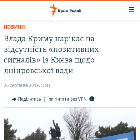
Доступність
посилання
Перейти
НОВИНИ
до
НОВИНИ
Влада Криму нарікає на
основного
ВОДА.КРИМ
матеріалу
відсутність «позитивних
ВІДЕО ТА ФОТО
Перейти
сигналів» із Києва щодо
до
ПОЛІТИКА
дніпровської води
основної
БЛОГИ
навігації
26 серпень 2019, 11:41
Перейти
ПОГЛЯД
до
Поділитись
Читати без VPN
ІНТЕРВ'Ю
пошуку
ВСЕ ЗА ДЕНЬ
СПЕЦПРОЕКТИ
ЯК ОБІЙТИ БЛОКУВАННЯ
ДЕПОРТАЦІЯ