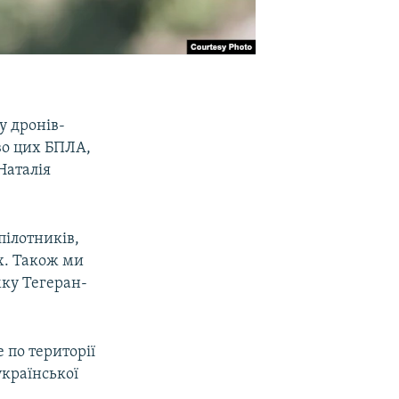
у дронів-
во цих БПЛА,
Наталія
пілотників,
х. Також ми
мку Тегеран-
 по території
української