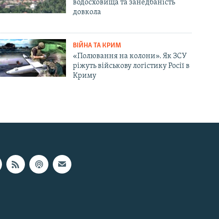
водосховища та занедбаність
довкола
ВІЙНА ТА КРИМ
«Полювання на колони». Як ЗСУ
ріжуть військову логістику Росії в
Криму