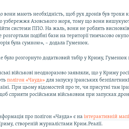
о вони мають необхідність, щоб рух дронів був трохи
ого узбережжя Азовського моря, тому що вони вишукую
бійти системи ППО. На жаль, вони не роблять висновків
 розгортали подібні бази на території тимчасово окуп
сторія була сумною», – додала Гуменюк.
ме було розгорнуто додатковий табір у Криму, Гуменюк 
ські військові неодноразово заявляли, що у Криму росі
ють
полігон «Чауда»
для запуску іранських безпілотник
раїні. При цьому відомостей про те, чи присутні там іра
щоб сприяти російським військовим при запусках дрон
нформація про полігон «Чауда» є на
інтерактивній мап
 Криму, створеній журналістами Крим.Реалії.