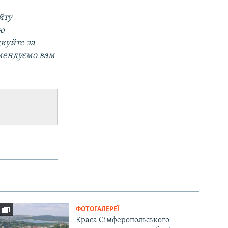
йту
ою
дкуйте за
омендуємо вам
ФОТОГАЛЕРЕЇ
Краса Сімферопольського