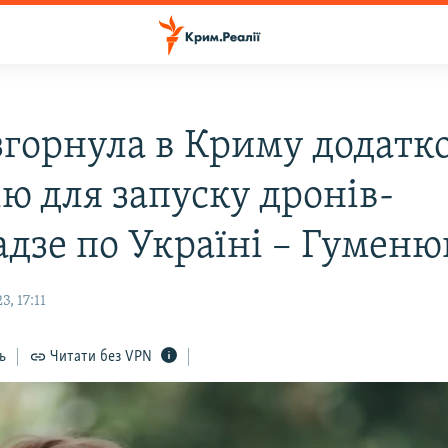
згорнула в Криму додатк
ю для запуску дронів-
адзе по Україні – Гуменю
, 17:11
ь
Читати без VPN