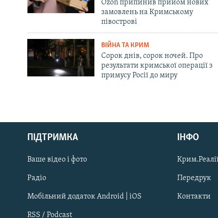
Ozon припинив прийом нових
замовлень на Кримському
півострові
ВІЙНА ТА КРИМ
Сорок днів, сорок ночей. Про
результати кримської операції з
примусу Росії до миру
Русский
ПІДТРИМКА
ІНФО
Qırımtatar
Ваше відео і фото
Крим.Реалії
ДОЛУЧАЙСЯ!
Радіо
Передрук
Мобільний додаток Android | iOS
Контакти
RSS / Podcast