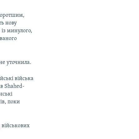
 коротшим,
ть нову
 із минулого,
ованого
не уточнила.
йські війська
ів Shahed-
нські
ів, поки
і
військових