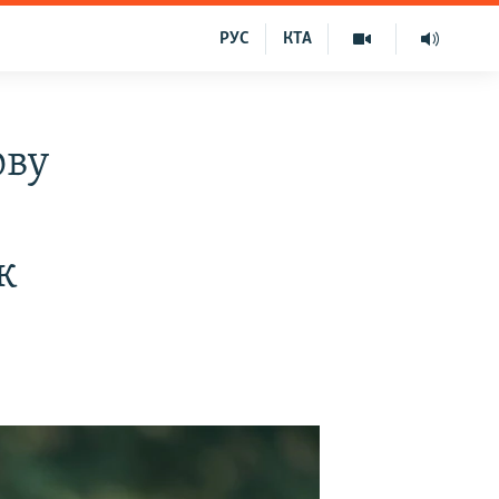
РУС
КТА
ову
к