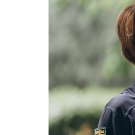
ВІДЕОУРОКИ «ELIFBE»
СВІДЧЕННЯ ОКУПАЦІЇ
УКРАЇНСЬКА ПРОБЛЕМА КРИМУ
ІНФОГРАФІКА