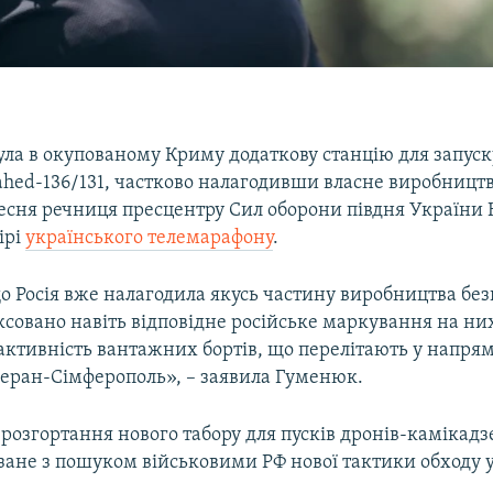
ула в окупованому Криму додаткову станцію для запуск
ahed-136/131, частково налагодивши власне виробницт
ресня речниця пресцентру Сил оборони півдня України 
ірі
українського телемарафону
.
 Росія вже налагодила якусь частину виробництва без
ксовано навіть відповідне російське маркування на ни
активність вантажних бортів, що перелітають у напря
геран-Сімферополь», – заявила Гуменюк.
, розгортання нового табору для пусків дронів-камікадзе
зане з пошуком військовими РФ нової тактики обходу 