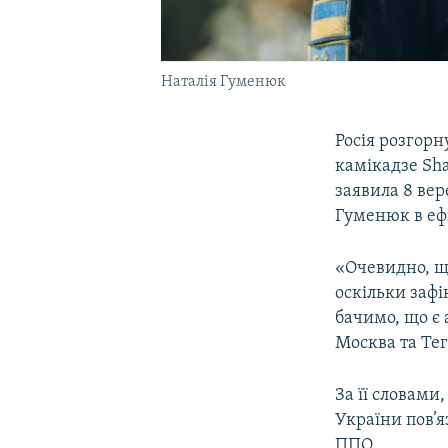
Наталія Гуменюк
Росія розгорн
камікадзе Sh
заявила 8 ве
Гуменюк
в еф
«Очевидно, що
оскільки зафі
бачимо, що є 
Москва та Те
За її словами
України пов’я
ППО.