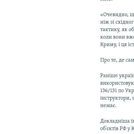
«Очевидно, щ
ніж зі східн
тактику, як о
коли вони вже
Криму, і ця і
Про те, де са
Раніше україн
використову
136/131 по Ук
інструктори, 
немає.
Докладніша і
об'єктів РФ у