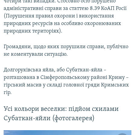
чотири такі випадки. Стосовно осіб порушено
адміністративні справи за статтею 8.39 КоАП Росії
(Порушення правил охорони і використання
природних ресурсів на особливо охоронюваних
природних територіях).
Громадяни, щодо яких порушили справи, публічно
не коментували ситуацію.
Долгоруківська яйла, або Субаткан-яйла –​
розташована в Сімферопольському районі Криму –​
гірський масив у складі головної гряди Кримських
гір.
Усі кольори веселки: підйом схилами
Субаткан-яйли (фотогалерея)