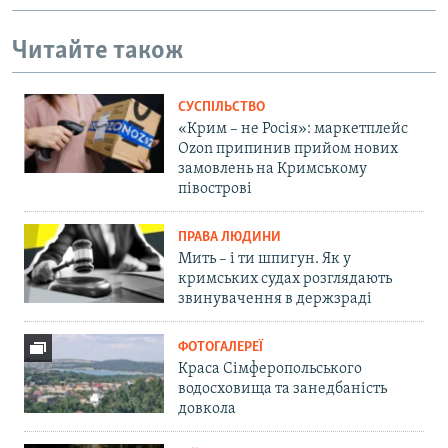
u
i
Читайте також
s
d
s
e
l
СУСПІЛЬСТВО
i
«Крим – не Росія»: маркетплейс
d
Ozon припинив прийом нових
замовлень на Кримському
e
півострові
ПРАВА ЛЮДИНИ
Мить – і ти шпигун. Як у
кримських судах розглядають
звинувачення в держзраді
ФОТОГАЛЕРЕЇ
Краса Сімферопольського
водосховища та занедбаність
довкола