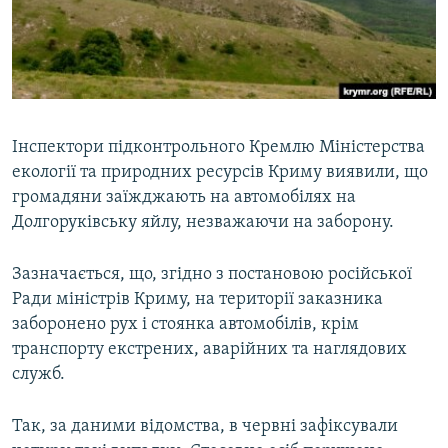
ВІДЕОУРОКИ «ELIFBE»
Русский
СВІДЧЕННЯ ОКУПАЦІЇ
Qırımtatar
УКРАЇНСЬКА ПРОБЛЕМА КРИМУ
ДОЛУЧАЙСЯ!
ІНФОГРАФІКА
Інспектори підконтрольного Кремлю Міністерства
екології та природних ресурсів Криму виявили, що
громадяни заїжджають на автомобілях на
Усі сайти RFE/RL
Долгоруківську яйлу, незважаючи на заборону.
Зазначається, що, згідно з постановою російської
Ради міністрів Криму, на території заказника
заборонено рух і стоянка автомобілів, крім
транспорту екстрених, аварійних та наглядових
служб.
Так, за даними відомства, в червні зафіксували