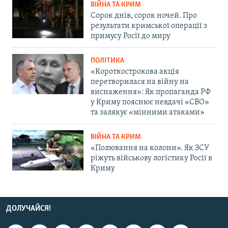
ВІЙНА ТА КРИМ
Сорок днів, сорок ночей. Про
результати кримської операції з
примусу Росії до миру
ПОЛІТИКА
«Короткострокова акція
перетворилася на війну на
виснаження»: Як пропаганда РФ
у Криму пояснює невдачі «СВО»
та залякує «мінними атаками»
ВІЙНА ТА КРИМ
«Полювання на колони». Як ЗСУ
ріжуть військову логістику Росії в
Криму
ДОЛУЧАЙСЯ!