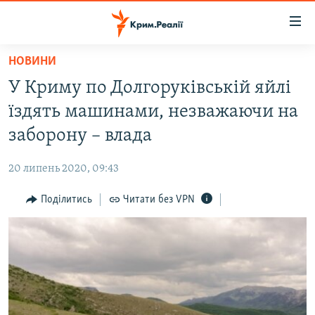
Доступність
посилання
Перейти
НОВИНИ
до
НОВИНИ
У Криму по Долгоруківській яйлі
основного
ВОДА.КРИМ
матеріалу
їздять машинами, незважаючи на
ВІДЕО ТА ФОТО
Перейти
заборону – влада
до
ПОЛІТИКА
основної
20 липень 2020, 09:43
БЛОГИ
навігації
Перейти
Поділитись
Читати без VPN
ПОГЛЯД
до
ІНТЕРВ'Ю
пошуку
ВСЕ ЗА ДЕНЬ
СПЕЦПРОЕКТИ
ЯК ОБІЙТИ БЛОКУВАННЯ
ДЕПОРТАЦІЯ