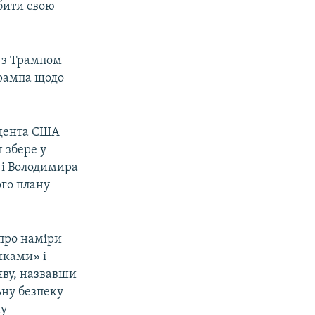
бити свою
я з Трампом
Трампа щодо
идента США
н збере у
о і Володимира
ого плану
про наміри
иками» і
яву, назвавши
ьну безпеку
ну