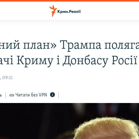
ий план» Трампа поляга
чі Криму і Донбасу Росії
 09:11
ь
Читати без VPN