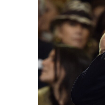
ВІДЕОУРОКИ «ELIFBE»
СВІДЧЕННЯ ОКУПАЦІЇ
УКРАЇНСЬКА ПРОБЛЕМА КРИМУ
ІНФОГРАФІКА