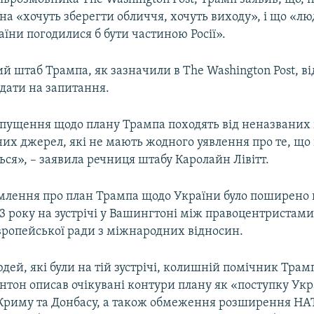
раїна «хочуть зберегти обличчя, хочуть виходу», і що «л
їни погодилися б бути частиною Росії».
й штаб Трампа, як зазначили в The Washington Post, в
дати на запитання.
ипущення щодо плану Трампа походять від неназваних 
их джерел, які не мають жодного уявлення про те, що 
ься», – заявила речниця штабу Каролайн Лівітт.
млення про план Трампа щодо України було поширено 
3 року на зустрічі у Вашингтоні між правоцентристами
вропейської ради з міжнародних відносин.
дей, які були на тій зустрічі, колишній помічник Трам
нтон описав очікувані контури плану як «поступку Ук
Криму та Донбасу, а також обмеження розширення НА