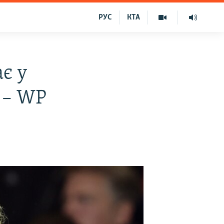
РУС
КТА
є у
 – WP