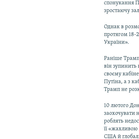
спонукання П
зростаючу зал
Однак в розмо
протягом 18-2
України».
Раніше Трамп
він зупинить 
своєму кабіне
Путіна, а з к
Трамп не роз
10 лютого До
заохочувати н
роблять недос
її «жахливою 
США й глобаль