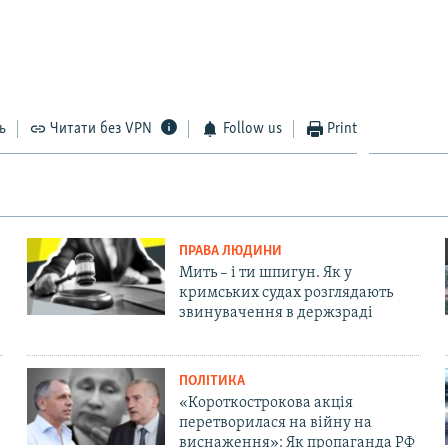
ь
Читати без VPN
Follow us
Print
ПРАВА ЛЮДИНИ
Мить – і ти шпигун. Як у
кримських судах розглядають
звинувачення в держзраді
ПОЛІТИКА
«Короткострокова акція
перетворилася на війну на
виснаження»: Як пропаганда РФ