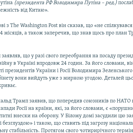
утіна
(президента РФ Володимира Путіна – ред.)
посла
ежність від Китаю».
ві з The Washington Post він сказав, що «не спілкувавс
4 місяців, а також заперечив, що знав щось про план 
 заявляв, що у разі свого переобрання на посаду през
війну в Україні впродовж 24 годин. За його словами, ві
ті президентів України і Росії Володимира Зеленськог
абінету вони вийдуть уже з мирною угодою. Деталей ць
криває.
нальд Трамп заявив, що попередив союзників по НАТО 
апади Росії на країни, які, за його словами, є «порушн
татні внески на оборону. У Білому домі засудили цю за
і безглуздою» і такою, що ставить під загрозу націонал
ну стабільність. Протягом свого чотирирічного термі