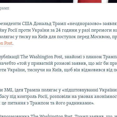
Трамп
резиденти США Дональд Трамп «неодноразово» заявля
ну Росії проти України за 24 години у разі перемоги н
олягає у тиску на Київ для поступок перед Москвою, п
n Post
.
публікації The Washington Post, знайомі з планом Трам
начебто «той у приватній розмові заявив, що міг би п
роти України, тиснучи на Київ, щоб він відмовився від п
и ЗМІ, ідея Трампа полягає у «підштовхуванні України
асу під контроль Росії, розповіли на умовах анонімнос
 це питання з Трампом та його радниками».
іврозмовника The Washington Post, Трамп заявив, що, н