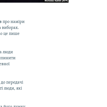
в про наміри
а виборах.
ро це пише
па люди
рипинити
евної
 до передачі
ті люди, які
а його думку,