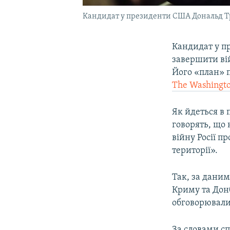
Кандидат у президенти США Дональд 
Кандидат у п
завершити вій
Його «план» п
The Washingto
Як йдеться в 
говорять, що 
війну Росії п
території».
Так, за даним
Криму та Донб
обговорювали
За словами сп