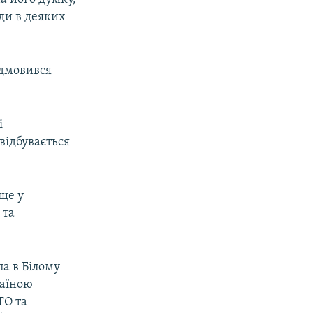
юди в деяких
ідмовився
і
відбувається
ще у
 та
па в Білому
раїною
ТО та