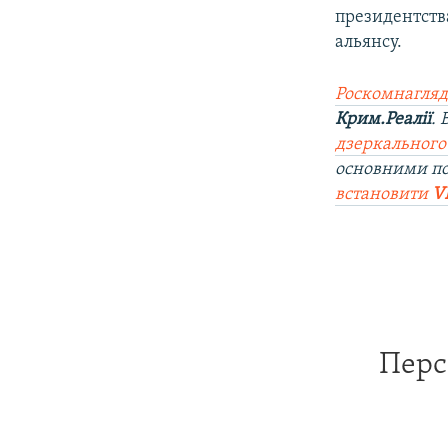
президентств
альянсу.
Роскомнагляд
Крим.Реалії
.
дзеркального
основними по
встановити
V
Перс