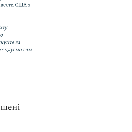
ивести США з
йту
ою
дкуйте за
омендуємо вам
ишені