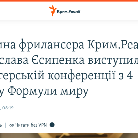
на фрилансера Крим.Реа
слава Єсипенка виступил
ерській конференції з 4
у Формули миру
, 08:19
ь
Читати без VPN