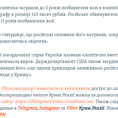
Єсипенка засудили до 5 років позбавлення волі в колоні
афу в розмірі 110 тисяч рублів. Російське обвинуваче
11 років позбавлення волі.
 стверджує, що російські силовики його катували, зок
домагаючись свідчень.
ві закордонних справ України назвали «політично вм
ипенком вирок. Держдепартамент США також засуди
звавши його «ще одним прикладом зловживань російс
влади у Криму».
 (Роскомнадзор) намагається заблокувати
доступ до са
 Безперешкодно читати Крим.Реалії можна за допомог
 сайту
:
https://dfs0qrmo00d6u.cloudfront.net
. Також слі
одіями в
Telegram
,
Instagram
та
Viber
Крим.Реалії
. Рек
PN
.