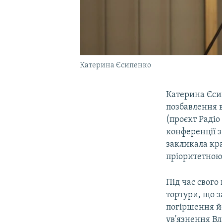
Катерина Єсипенко
Катерина Єси
позбавлення 
(проєкт Радіо
конференції 
закликала кра
пріоритетною
Під час свого
тортури, що з
погіршення йо
ув'язнення В