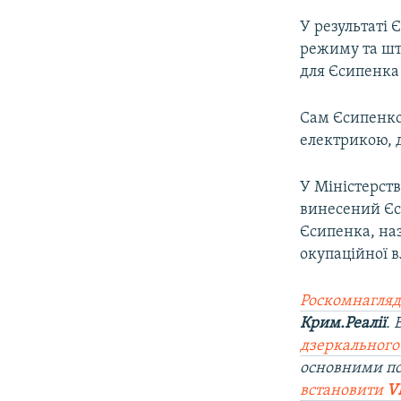
У результаті 
режиму та штр
для Єсипенка 
Сам Єсипенко
електрикою, 
У Міністерст
винесений Єс
Єсипенка, на
окупаційної 
Роскомнагляд
Крим.Реалії
.
дзеркального
основними п
встановити
V