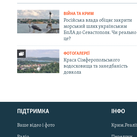
ВІЙНА ТА КРИМ
Російська влада обіцяє закрити
морський шлях українським
БпЛА до Севастополя. Чи реально
це?
ФОТОГАЛЕРЕЇ
Краса Сімферопольського
водосховища та занедбаність
довкола
Русский
ПІДТРИМКА
ІНФО
Qırımtatar
Ваше відео і фото
Крим.Реалії
ДОЛУЧАЙСЯ!
Радіо
Передрук