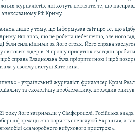
жних журналістів, які хочуть показати те, що насправд
в анексованому РФ Криму.
винен лише у тому, що інформував світ про те, що відбу
риму. Він знав, що це робити небезпечно, але його від
вді були сильнішими за його страх. Його справа заслуго
 світових лідерів. Я прошу присутніх сьогодні зробити
 щоб справа Владислава була пріоритетною і щоб повер
азала у своєму виступі Катерина.
ипенко – український журналіст, фрилансер Крим.Реалі
оціальну та екологічну проблематику, проводив опиту
21 року його затримали у Сімферополі. Російська влад
зборі інформації «на користь спецслужб України», а т
автомобілі «саморобного вибухового пристрою».