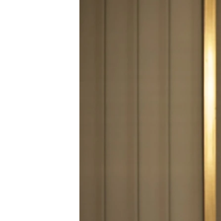
ВІДЕОУРОКИ «ELIFBE»
СВІДЧЕННЯ ОКУПАЦІЇ
УКРАЇНСЬКА ПРОБЛЕМА КРИМУ
ІНФОГРАФІКА