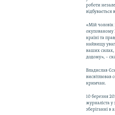
роботи незале
відбувається 
«Мій чоловік 
окупованому К
країні та пра
найвищу увагу
ваших силах,
додому», – ск
Владислав Єс
висвітлював с
кримчан.
10 березня 20
журналіста у 
зберіганні в 