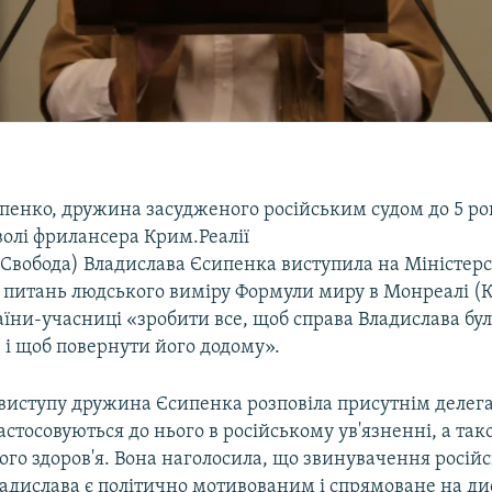
пенко, дружина засудженого російським судом до 5 ро
волі фрилансера Крим.Реалії
 Свобода) Владислава Єсипенка виступила на Міністер
з питань людського виміру Формули миру в Монреалі (К
їни-учасниці «зробити все, щоб справа Владислава бу
 і щоб повернути його додому».
 виступу дружина Єсипенка розповіла присутнім делег
астосовуються до нього в російському ув'язненні, а так
го здоров'я. Вона наголосила, що звинувачення російс
ладислава є політично мотивованим і спрямоване на д