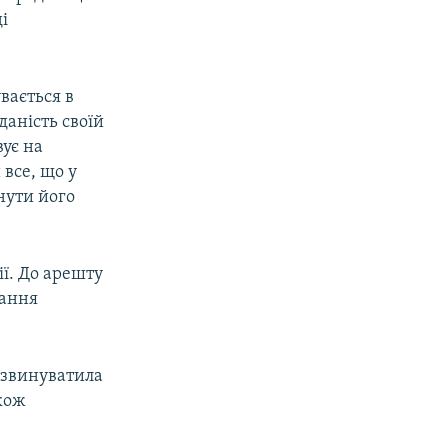
і
вається в
даність своїй
вує на
 все, що у
нути його
ї. До арешту
вання
а звинуватила
акож