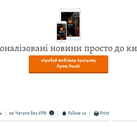
оналізовані новини просто до к
спробуй мобільну програму
Крим.Реалії
ь
Читати без VPN
Follow us
Print