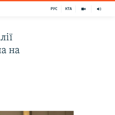
РУС
КТА
лії
а на