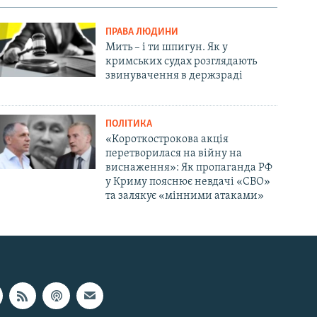
ПРАВА ЛЮДИНИ
Мить – і ти шпигун. Як у
кримських судах розглядають
звинувачення в держзраді
ПОЛІТИКА
«Короткострокова акція
перетворилася на війну на
виснаження»: Як пропаганда РФ
у Криму пояснює невдачі «СВО»
та залякує «мінними атаками»