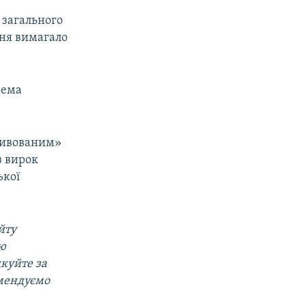
ї загального
ння вимагало
рема
отивованим»
в вирок
ької
йту
ою
дкуйте за
омендуємо