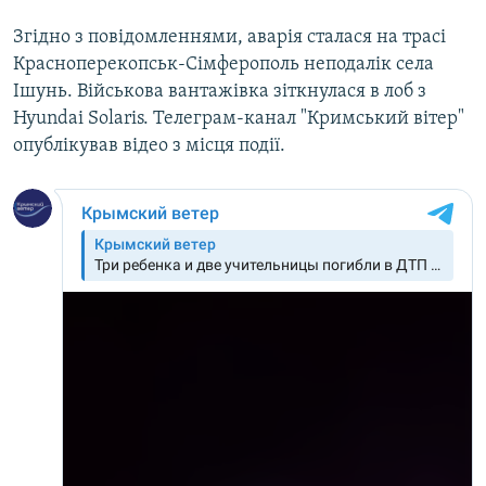
ВІДЕОУРОКИ «ELIFBE»
Згідно з повідомленнями, аварія сталася на трасі
Русский
СВІДЧЕННЯ ОКУПАЦІЇ
Красноперекопськ-Сімферополь неподалік села
Qırımtatar
Ішунь. Військова вантажівка зіткнулася в лоб з
УКРАЇНСЬКА ПРОБЛЕМА КРИМУ
Hyundai Solaris. Телеграм-канал "Кримський вітер"
ДОЛУЧАЙСЯ!
ІНФОГРАФІКА
опублікував відео з місця події.
Усі сайти RFE/RL