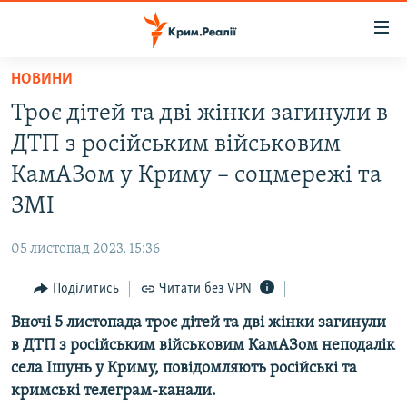
Доступність
посилання
Перейти
НОВИНИ
до
НОВИНИ
Троє дітей та дві жінки загинули в
основного
ВОДА.КРИМ
матеріалу
ДТП з російським військовим
ВІДЕО ТА ФОТО
Перейти
КамАЗом у Криму – соцмережі та
до
ПОЛІТИКА
ЗМІ
основної
БЛОГИ
навігації
05 листопад 2023, 15:36
Перейти
ПОГЛЯД
до
Поділитись
Читати без VPN
ІНТЕРВ'Ю
пошуку
Вночі 5 листопада троє дітей та дві жінки загинули
ВСЕ ЗА ДЕНЬ
в ДТП з російським військовим КамАЗом неподалік
СПЕЦПРОЕКТИ
села Ішунь у Криму, повідомляють російські та
кримські телеграм-канали.
ЯК ОБІЙТИ БЛОКУВАННЯ
ДЕПОРТАЦІЯ