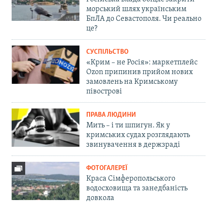
морський шлях українським
БпЛА до Севастополя. Чи реально
це?
СУСПІЛЬСТВО
«Крим – не Росія»: маркетплейс
Ozon припинив прийом нових
замовлень на Кримському
півострові
ПРАВА ЛЮДИНИ
Мить – і ти шпигун. Як у
кримських судах розглядають
звинувачення в держзраді
ФОТОГАЛЕРЕЇ
Краса Сімферопольського
водосховища та занедбаність
довкола