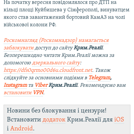
На початку вересня повідомлялося про ДТП на
кільці площі Куйбишева у Сімферополі, винуватцем
якого став завантажений бортовий КамАЗ на чолі
військової колони РФ.
Роскомнагляд (Роскомнадзор) намагається
заблокувати
доступ до сайту
Крим.Реалії
.
Безперешкодно читати Крим.Реалії можна за
допомогою
дзеркального сайту
:
https://dfs0qrmo00d6u.cloudfront.net
. Також
слідкуйте за основними подіями в
Telegram
,
Instagram
та
Viber
Крим.Реалії
. Рекомендуємо вам
встановити
VPN
.
Новини без блокування і цензури!
Встановити
додаток
Крим.Реалії для
iOS
і
Android
.