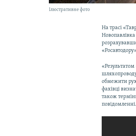
Ілюстративне фото
На трасі «Тав
Новопавлівка 
розрахувавши
«Росавтодору»
«Результатом
шляхопроводу
обмежити рух 
фахівці визна
також терміни
повідомленні