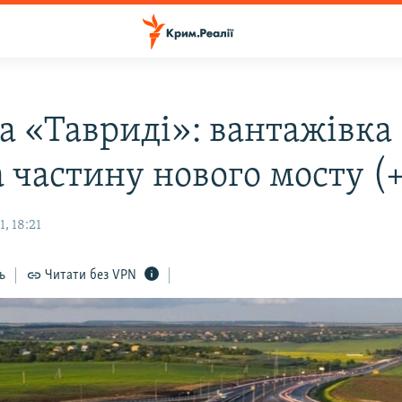
а «Тавриді»: вантажівка
 частину нового мосту (+
, 18:21
ь
Читати без VPN