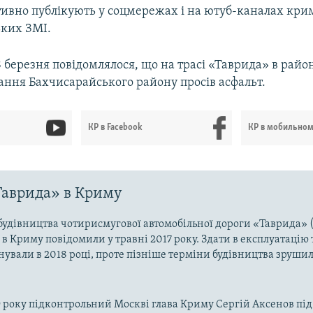
тивно публікують у соцмережах і на ютуб-каналах кри
ьких ЗМІ.
 березня повідомлялося, що на трасі «Таврида» в район
ання Бахчисарайського району просів асфальт.
КР в Facebook
КР в мобильно
Таврида» в Криму
будівництва чотирисмугової автомобільної дороги «Таврида» (
 в Криму повідомили у травні 2017 року. Здати в експлуатацію 
нували в 2018 році, проте пізніше терміни будівництва зрушил
9 року підконтрольний Москві глава Криму Сергій Аксенов під ч