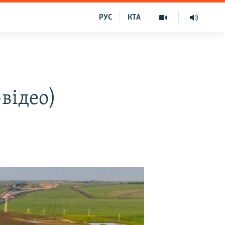
РУС
КТА
відео)