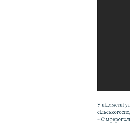
У відомстві у
сільськогоспо
– Сімферопол