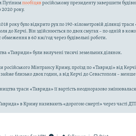
м Путіним
пообіцяв
російському президенту завершити будівн
 2020 року.
018 року було відкрито рух по 190-кілометровій ділянці траси
оля до Керчі. Він здійснюється по двох смугах – по одній в ко
є обмеження в 60 км/год через будівельні роботи.
тва «Тавриди» були вилучені тисячі земельних ділянок.
и російського Мінтрансу Криму, проїзд по «Тавриді» від Керчі
займе близько двох годин, а від Керчі до Севастополя – менше
вництва траси «Таврида» її вартість неодноразово змінювалася
Таврида» в Криму називають «дорогою смерті» через часті ДТ