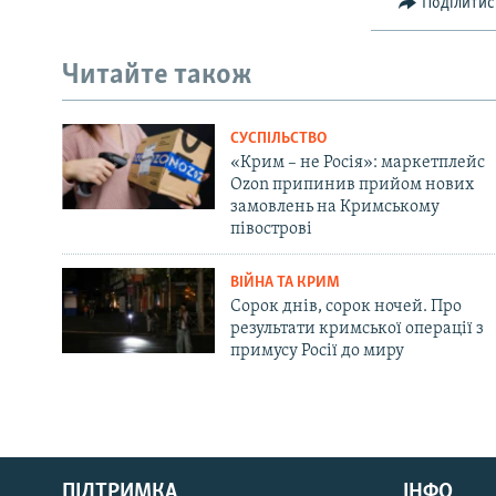
Поділитис
Читайте також
СУСПІЛЬСТВО
«Крим – не Росія»: маркетплейс
Ozon припинив прийом нових
замовлень на Кримському
півострові
ВІЙНА ТА КРИМ
Сорок днів, сорок ночей. Про
результати кримської операції з
примусу Росії до миру
Русский
ПІДТРИМКА
ІНФО
Qırımtatar