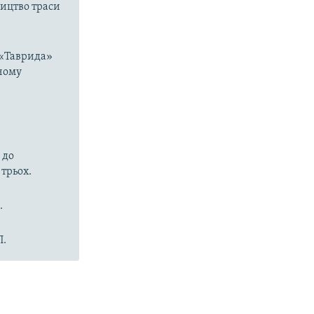
ицтво траси
 «Таврида»
жному
 до
 трьох.
.
П.