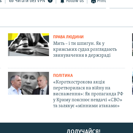
ь
Читати без VPN
Follow us
Print
ПРАВА ЛЮДИНИ
Мить – і ти шпигун. Як у
кримських судах розглядають
звинувачення в держзраді
ПОЛІТИКА
«Короткострокова акція
перетворилася на війну на
виснаження»: Як пропаганда РФ
у Криму пояснює невдачі «СВО»
та залякує «мінними атаками»
ДОЛУЧАЙСЯ!