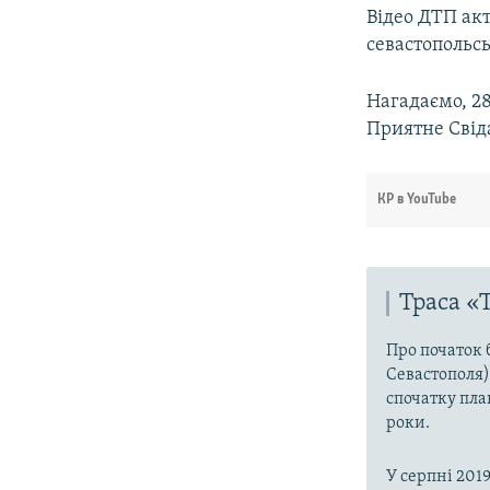
Відео ДТП ак
севастопольс
Нагадаємо, 28
Приятне Свід
КР в YouTube
Траса «
Про початок 
Севастополя)
спочатку пла
роки.
У серпні 201