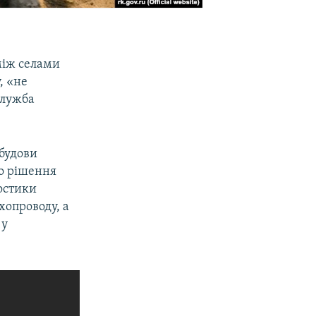
між селами
, «не
служба
будови
о рішення
ностики
хопроводу, а
 у