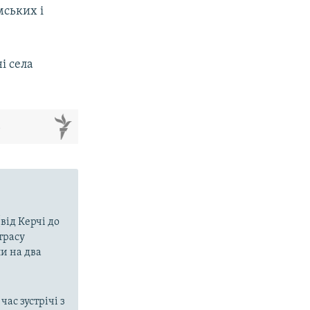
мських і
і села
м
від Керчі до
трасу
и на два
ас зустрічі з