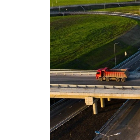
ВІДЕОУРОКИ «ELIFBE»
СВІДЧЕННЯ ОКУПАЦІЇ
УКРАЇНСЬКА ПРОБЛЕМА КРИМУ
ІНФОГРАФІКА