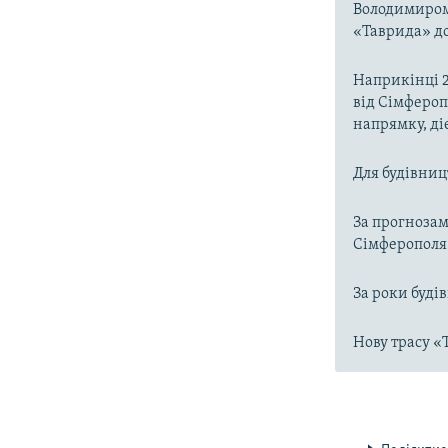
Володимиро
«Таврида» до
Наприкінці 2
від Сімфероп
напрямку, ді
Для будівниц
За прогнозам
Сімферополя 
За роки буді
Нову трасу «