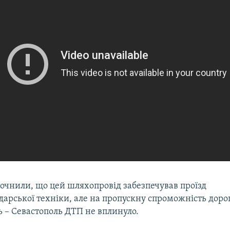
точнили, що цей шляхопровід забезпечував проїзд
дарської техніки, але на пропускну спроможність доро
ь – Севастополь ДТП не вплинуло.