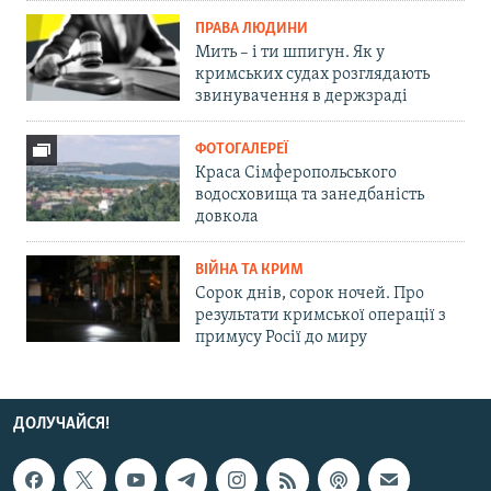
ПРАВА ЛЮДИНИ
Мить – і ти шпигун. Як у
кримських судах розглядають
звинувачення в держзраді
ФОТОГАЛЕРЕЇ
Краса Сімферопольського
водосховища та занедбаність
довкола
ВІЙНА ТА КРИМ
Сорок днів, сорок ночей. Про
результати кримської операції з
примусу Росії до миру
ДОЛУЧАЙСЯ!