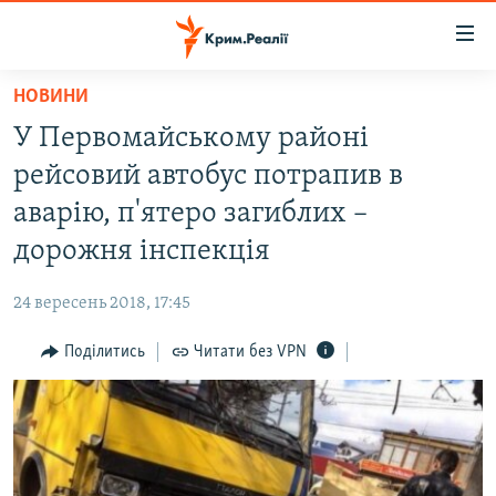
Доступність
посилання
Перейти
НОВИНИ
до
НОВИНИ
У Первомайському районі
основного
ВОДА.КРИМ
матеріалу
рейсовий автобус потрапив в
ВІДЕО ТА ФОТО
Перейти
аварію, п'ятеро загиблих –
до
ПОЛІТИКА
дорожня інспекція
основної
БЛОГИ
навігації
24 вересень 2018, 17:45
Перейти
ПОГЛЯД
до
Поділитись
Читати без VPN
ІНТЕРВ'Ю
пошуку
ВСЕ ЗА ДЕНЬ
СПЕЦПРОЕКТИ
ЯК ОБІЙТИ БЛОКУВАННЯ
ДЕПОРТАЦІЯ