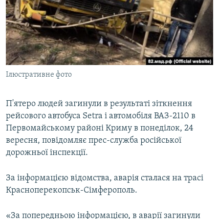
ВІДЕОУРОКИ «ELIFBE»
Русский
СВІДЧЕННЯ ОКУПАЦІЇ
Qırımtatar
УКРАЇНСЬКА ПРОБЛЕМА КРИМУ
ДОЛУЧАЙСЯ!
ІНФОГРАФІКА
Ілюстративне фото
П'ятеро людей загинули в результаті зіткнення
Усі сайти RFE/RL
рейсового автобуса Setra і автомобіля ВАЗ-2110 в
Первомайському районі Криму в понеділок, 24
вересня, повідомляє прес-служба російської
дорожньої інспекції.
За інформацією відомства, аварія сталася на трасі
Красноперекопськ-Сімферополь.
«За попередньою інформацією, в аварії загинули