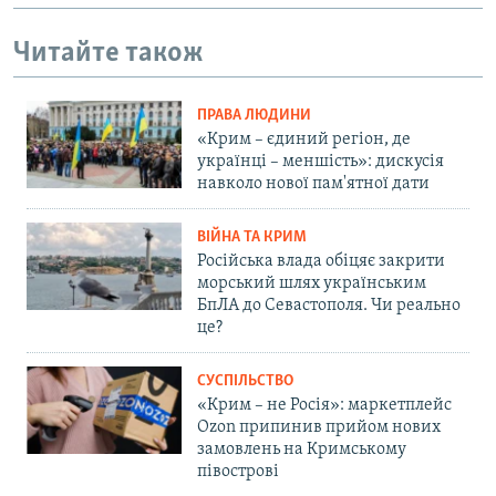
Читайте також
ПРАВА ЛЮДИНИ
«Крим – єдиний регіон, де
українці – меншість»: дискусія
навколо нової пам'ятної дати
ВІЙНА ТА КРИМ
Російська влада обіцяє закрити
морський шлях українським
БпЛА до Севастополя. Чи реально
це?
СУСПІЛЬСТВО
«Крим – не Росія»: маркетплейс
Ozon припинив прийом нових
замовлень на Кримському
півострові