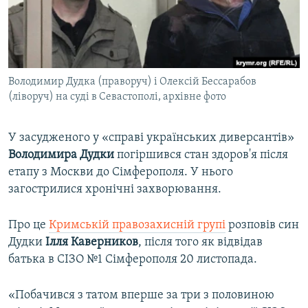
ВІДЕОУРОКИ «ELIFBE»
Русский
СВІДЧЕННЯ ОКУПАЦІЇ
Qırımtatar
УКРАЇНСЬКА ПРОБЛЕМА КРИМУ
Володимир Дудка (праворуч) і Олексій Бессарабов
ДОЛУЧАЙСЯ!
ІНФОГРАФІКА
(ліворуч) на суді в Севастополі, архівне фото
У засудженого у «справі українських диверсантів»
Усі сайти RFE/RL
Володимира Дудки
погіршився стан здоров'я після
етапу з Москви до Сімферополя. У нього
загострилися хронічні захворювання.
Про це
Кримській правозахисній групі
розповів син
Дудки
Ілля Каверников
, після того як відвідав
батька в СІЗО №1 Сімферополя 20 листопада.
«Побачився з татом вперше за три з половиною