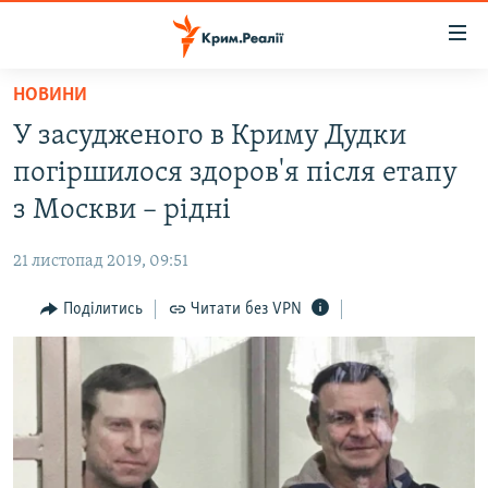
Доступність
посилання
Перейти
НОВИНИ
до
НОВИНИ
У засудженого в Криму Дудки
основного
ВОДА.КРИМ
матеріалу
погіршилося здоров'я після етапу
ВІДЕО ТА ФОТО
Перейти
з Москви – рідні
до
ПОЛІТИКА
основної
21 листопад 2019, 09:51
БЛОГИ
навігації
Перейти
Поділитись
Читати без VPN
ПОГЛЯД
до
ІНТЕРВ'Ю
пошуку
ВСЕ ЗА ДЕНЬ
СПЕЦПРОЕКТИ
ЯК ОБІЙТИ БЛОКУВАННЯ
ДЕПОРТАЦІЯ