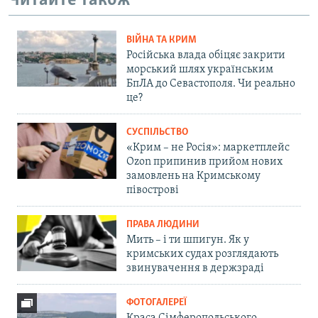
Читайте також
ВІЙНА ТА КРИМ
Російська влада обіцяє закрити
морський шлях українським
БпЛА до Севастополя. Чи реально
це?
СУСПІЛЬСТВО
«Крим – не Росія»: маркетплейс
Ozon припинив прийом нових
замовлень на Кримському
півострові
ПРАВА ЛЮДИНИ
Мить – і ти шпигун. Як у
кримських судах розглядають
звинувачення в держзраді
ФОТОГАЛЕРЕЇ