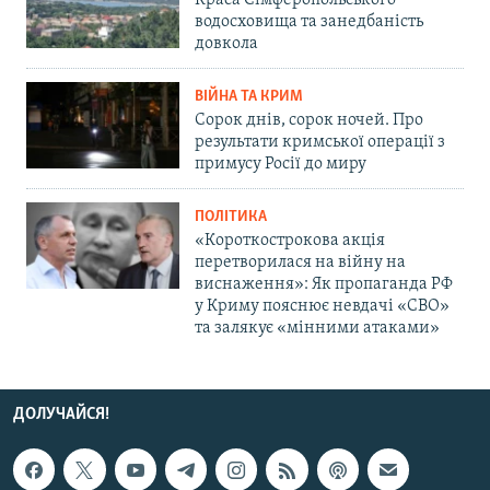
Краса Сімферопольського
водосховища та занедбаність
довкола
ВІЙНА ТА КРИМ
Сорок днів, сорок ночей. Про
результати кримської операції з
примусу Росії до миру
ПОЛІТИКА
«Короткострокова акція
перетворилася на війну на
виснаження»: Як пропаганда РФ
у Криму пояснює невдачі «СВО»
та залякує «мінними атаками»
ДОЛУЧАЙСЯ!