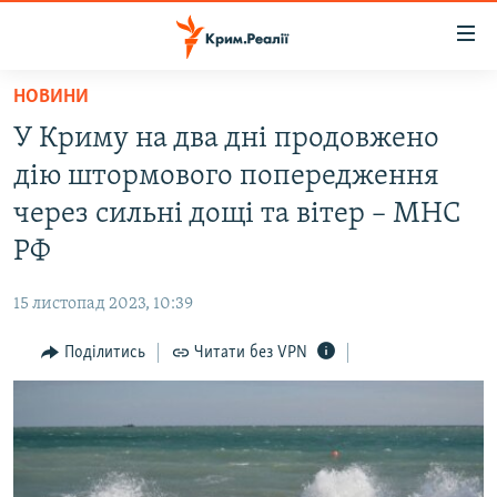
Доступність
посилання
Перейти
НОВИНИ
до
НОВИНИ
У Криму на два дні продовжено
основного
ВОДА.КРИМ
матеріалу
дію штормового попередження
ВІДЕО ТА ФОТО
Перейти
через сильні дощі та вітер – МНС
до
ПОЛІТИКА
РФ
основної
БЛОГИ
навігації
15 листопад 2023, 10:39
Перейти
ПОГЛЯД
до
Поділитись
Читати без VPN
ІНТЕРВ'Ю
пошуку
ВСЕ ЗА ДЕНЬ
СПЕЦПРОЕКТИ
ЯК ОБІЙТИ БЛОКУВАННЯ
ДЕПОРТАЦІЯ