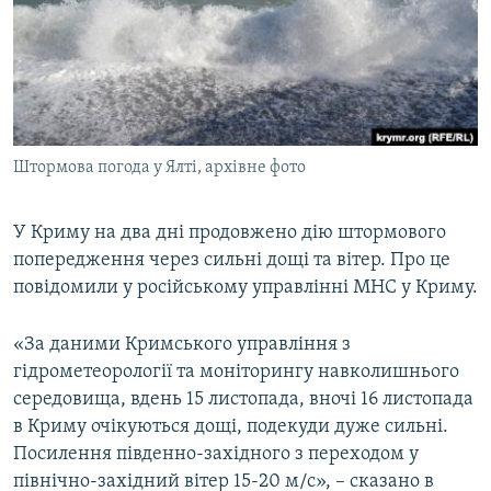
ВІДЕОУРОКИ «ELIFBE»
Русский
СВІДЧЕННЯ ОКУПАЦІЇ
Qırımtatar
УКРАЇНСЬКА ПРОБЛЕМА КРИМУ
ДОЛУЧАЙСЯ!
ІНФОГРАФІКА
Штормова погода у Ялті, архівне фото
У Криму на два дні продовжено дію штормового
Усі сайти RFE/RL
попередження через сильні дощі та вітер. Про це
повідомили у російському управлінні МНС у Криму.
«За даними Кримського управління з
гідрометеорології та моніторингу навколишнього
середовища, вдень 15 листопада, вночі 16 листопада
в Криму очікуються дощі, подекуди дуже сильні.
Посилення південно-західного з переходом у
північно-західний вітер 15-20 м/с», – сказано в