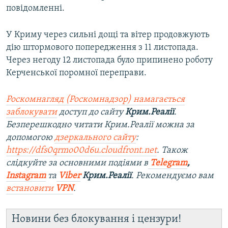
повідомленні.
У Криму через сильні дощі та вітер продовжують
дію штормового попередження з 11 листопада.
Через негоду 12 листопада було припинено роботу
Керченської поромної переправи.
Роскомнагляд (Роскомнадзор) намагається
заблокувати
доступ до сайту
Крим.Реалії
.
Безперешкодно читати Крим.Реалії можна за
допомогою
дзеркального сайту
:
https://dfs0qrmo00d6u.cloudfront.net
. Також
слідкуйте за основними подіями в
Telegram
,
Instagram
та
Viber
Крим.Реалії
. Рекомендуємо вам
встановити
VPN
.
Новини без блокування і цензури!