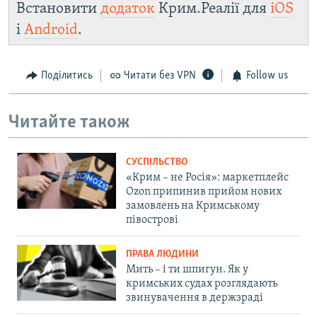
Встановити
додаток
Крим.Реалії для
iOS
і
Android
.
Поділитись
Читати без VPN
Follow us
Читайте також
СУСПІЛЬСТВО
«Крим – не Росія»: маркетплейс
Ozon припинив прийом нових
замовлень на Кримському
півострові
ПРАВА ЛЮДИНИ
Мить – і ти шпигун. Як у
кримських судах розглядають
звинувачення в держзраді