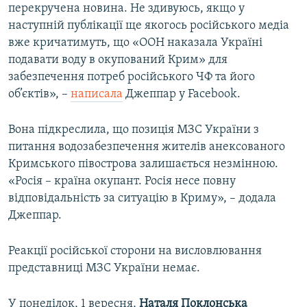
перекручена новина. Не здивуюсь, якщо у
наступній публікації ще якогось російського медіа
вже кричатимуть, що «ООН наказала Україні
подавати воду в окупований Крим» для
забезпечення потреб російського ЧФ та його
об’єктів», –
написала
Джеппар у Facebook.
Вона підкреслила, що позиція МЗС України з
питання водозабезпечення жителів анексованого
Кримського півострова залишається незмінною.
«Росія – країна окупант. Росія несе повну
відповідальність за ситуацію в Криму», – додала
Джеппар.
Реакції російської сторони на висловлювання
представниці МЗС України немає.
У понеділок, 1 вересня,
Наталя Поклонська