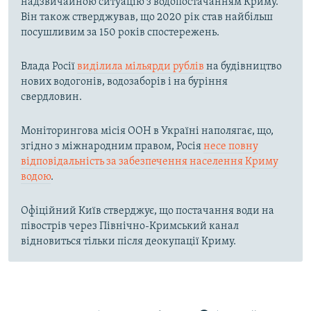
надзвичайною ситуацію з водопостачанням Криму.
Він також стверджував, що 2020 рік став найбільш
посушливим за 150 років спостережень.
Влада Росії
виділила мільярди рублів
на будівництво
нових водогонів, водозаборів і на буріння
свердловин.
Моніторингова місія ООН в Україні наполягає, що,
згідно з міжнародним правом, Росія
несе повну
відповідальність за забезпечення населення Криму
водою
.
Офіційний Київ стверджує, що постачання води на
півострів через Північно-Кримський канал
відновиться тільки після деокупації Криму.