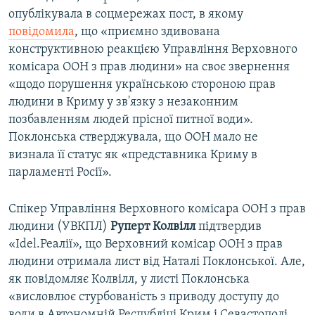
опублікувала в соцмережах пост, в якому
повідомила
, що «приємно здивована
конструктивною реакцією Управління Верховного
комісара ООН з прав людини» на своє звернення
«щодо порушення українською стороною прав
людини в Криму у зв'язку з незаконним
позбавленням людей прісної питної води».
Поклонська стверджувала, що ООН мало не
визнала її статус як «представника Криму в
парламенті Росії».
Спікер Управління Верховного комісара ООН з прав
людини (УВКПЛ)
Руперт Колвілл
підтвердив
«Idel.Реалії», що Верховний комісар ООН з прав
людини отримала лист від Наталі Поклонської. Але,
як повідомляє Колвілл, у листі Поклонська
«висловлює стурбованість з приводу доступу до
води в Автономній Республіці Крим і Севастополі,