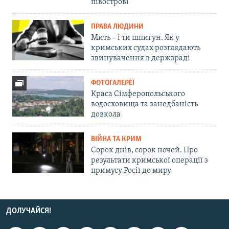
півострові
ПРАВА ЛЮДИНИ
Мить – і ти шпигун. Як у
кримських судах розглядають
звинувачення в держзраді
ФОТОГАЛЕРЕЇ
Краса Сімферопольського
водосховища та занедбаність
довкола
ВІЙНА ТА КРИМ
Сорок днів, сорок ночей. Про
результати кримської операції з
примусу Росії до миру
ДОЛУЧАЙСЯ!