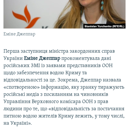
ВІДЕОУРОКИ «ELIFBE»
Русский
СВІДЧЕННЯ ОКУПАЦІЇ
Qırımtatar
УКРАЇНСЬКА ПРОБЛЕМА КРИМУ
Еміне Джеппар
ДОЛУЧАЙСЯ!
ІНФОГРАФІКА
Перша заступниця міністра закордонних справ
України
Еміне Джеппар
прокоментувала дані
Усі сайти RFE/RL
російських ЗМІ із заявами представників ООН
щодо забезпечення водою Криму та
відповідальності за це. Зокрема, Джеппар назвала
«спотвореною» інформацію, яку зранку тиражують
російські медіа з посиланням на чиновників
Управління Верховного комісара ООН з прав
людини про те, що «відповідальність за постачання
питною водою жителів Криму лежить, у тому числі,
на Україні».