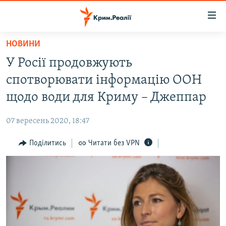
Доступність
посилання
Перейти
НОВИНИ
до
НОВИНИ
У Росії продовжують
основного
ВОДА.КРИМ
матеріалу
спотворювати інформацію ООН
ВІДЕО ТА ФОТО
Перейти
щодо води для Криму – Джеппар
до
ПОЛІТИКА
основної
07 вересень 2020, 18:47
БЛОГИ
навігації
Перейти
Поділитись
Читати без VPN
ПОГЛЯД
до
ІНТЕРВ'Ю
пошуку
ВСЕ ЗА ДЕНЬ
СПЕЦПРОЕКТИ
ЯК ОБІЙТИ БЛОКУВАННЯ
ДЕПОРТАЦІЯ