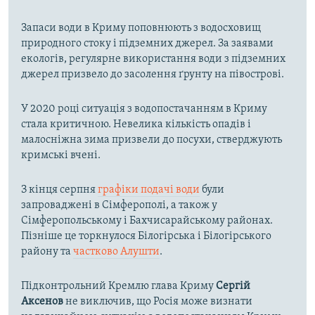
Запаси води в Криму поповнюють з водосховищ
природного стоку і підземних джерел. За заявами
екологів, регулярне використання води з підземних
джерел призвело до засолення ґрунту на півострові.
У 2020 році ситуація з водопостачанням в Криму
стала критичною. Невелика кількість опадів і
малосніжна зима призвели до посухи, стверджують
кримські вчені.
З кінця серпня
графіки подачі води
були
запроваджені в Сімферополі, а також у
Сімферопольському і Бахчисарайському районах.
Пізніше це торкнулося Білогірська і Білогірського
району та
частково Алушти
.
Підконтрольний Кремлю глава Криму
Сергій
Аксенов
не виключив, що Росія може визнати