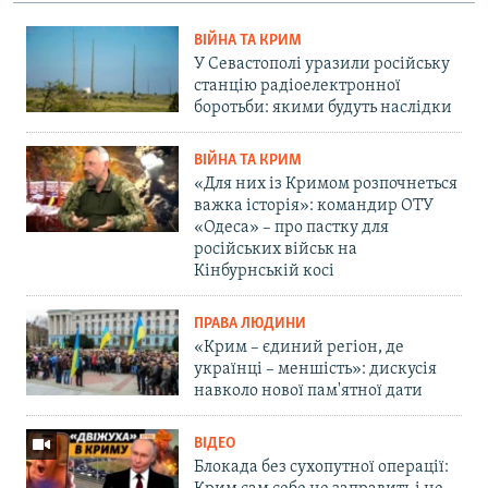
ВІЙНА ТА КРИМ
У Севастополі уразили російську
станцію радіоелектронної
боротьби: якими будуть наслідки
ВІЙНА ТА КРИМ
«Для них із Кримом розпочнеться
важка історія»: командир ОТУ
«Одеса» – про пастку для
російських військ на
Кінбурнській косі
ПРАВА ЛЮДИНИ
«Крим – єдиний регіон, де
українці – меншість»: дискусія
навколо нової пам'ятної дати
ВІДЕО
Блокада без сухопутної операції: