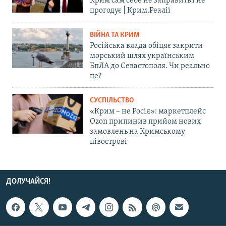
Крим сам себе не заправить і не
прогодує | Крим.Реалії
ВІЙНА ТА КРИМ
Російська влада обіцяє закрити
морський шлях українським
БпЛА до Севастополя. Чи реально
це?
СУСПІЛЬСТВО
«Крим – не Росія»: маркетплейс
Ozon припинив прийом нових
замовлень на Кримському
півострові
ДОЛУЧАЙСЯ!