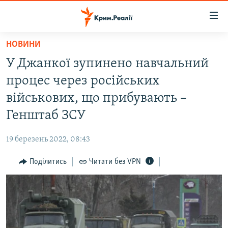
Доступність
посилання
Перейти
НОВИНИ
до
НОВИНИ
У Джанкої зупинено навчальний
основного
ВОДА.КРИМ
матеріалу
процес через російських
ВІДЕО ТА ФОТО
Перейти
військових, що прибувають –
до
ПОЛІТИКА
Генштаб ЗСУ
основної
БЛОГИ
навігації
19 березень 2022, 08:43
Перейти
ПОГЛЯД
до
Поділитись
Читати без VPN
ІНТЕРВ'Ю
пошуку
ВСЕ ЗА ДЕНЬ
СПЕЦПРОЕКТИ
ЯК ОБІЙТИ БЛОКУВАННЯ
ДЕПОРТАЦІЯ