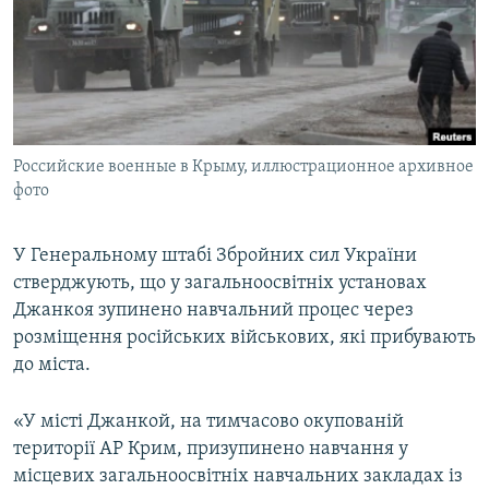
ВІДЕОУРОКИ «ELIFBE»
Русский
СВІДЧЕННЯ ОКУПАЦІЇ
Qırımtatar
УКРАЇНСЬКА ПРОБЛЕМА КРИМУ
ДОЛУЧАЙСЯ!
ІНФОГРАФІКА
Российские военные в Крыму, иллюстрационное архивное
фото
Усі сайти RFE/RL
У Генеральному штабі Збройних сил України
стверджують, що у загальноосвітніх установах
Джанкоя зупинено навчальний процес через
розміщення російських військових, які прибувають
до міста.
«У місті Джанкой, на тимчасово окупованій
території АР Крим, призупинено навчання у
місцевих загальноосвітніх навчальних закладах із