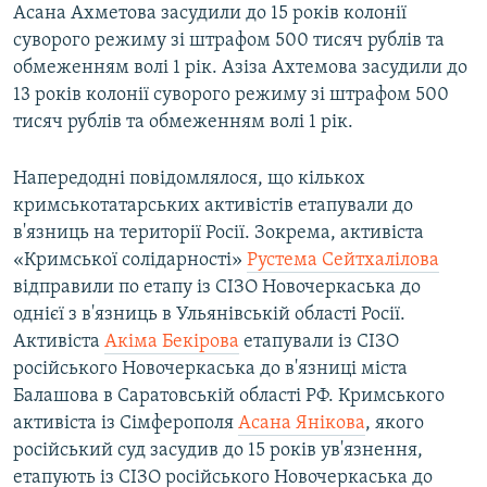
Асана Ахметова засудили до 15 років колонії
суворого режиму зі штрафом 500 тисяч рублів та
обмеженням волі 1 рік. Азіза Ахтемова засудили до
13 років колонії суворого режиму зі штрафом 500
тисяч рублів та обмеженням волі 1 рік.
Напередодні повідомлялося, що кількох
кримськотатарських активістів етапували до
в'язниць на території Росії. Зокрема, активіста
«Кримської солідарності»
Рустема Сейтхалілова
відправили по етапу із СІЗО Новочеркаська до
однієї з в'язниць в Ульянівській області Росії.
Активіста
Акіма Бекірова
етапували із СІЗО
російського Новочеркаська до в'язниці міста
Балашова в Саратовській області РФ. Кримського
активіста із Сімферополя
Асана Янікова
, якого
російський суд засудив до 15 років ув'язнення,
етапують із СІЗО російського Новочеркаська до