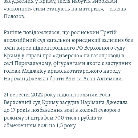
засуджених у Криму, після набуття вироками
«законної» сили етапують на материк», – сказав
Полозов.
Раніше повідомлялося, що російський Третій
апеляційний суд загальної юрисдикції залишив без
змін вирок підконтрольного РФ Верховного суду
Криму у справі про «диверсію» на газопроводі в
селі Перевальному, фігурантами якого є заступник
голови Меджлісу кримськотатарського народу
Наріман Джелял і брати Азіз та Асан Ахтемови.
21 вересня 2022 року підконтрольний Росії
Верховний суд Криму засудив Нарімана Джеляла
до 17 років позбавлення волі в колонії суворого
режиму зі штрафом 700 тисяч рублів та
обмеженням волі на 1,5 року.