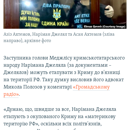
ВІДЕОУРОКИ «ELIFBE»
Русский
СВІДЧЕННЯ ОКУПАЦІЇ
Qırımtatar
УКРАЇНСЬКА ПРОБЛЕМА КРИМУ
Азіз Ахтемов, Наріман Джелял та Асан Ахтемов (зліва
ДОЛУЧАЙСЯ!
ІНФОГРАФІКА
направо), архівне фото
Заступника голови Меджлісу кримськотатарського
Усі сайти RFE/RL
народу Нарімана Джеляла (за документами –
Джелялов) можуть етапувати з Криму до в'язниці
на території РФ. Таку думку висловив його адвокат
Микола Полозов у коментарі
«Громадському
радіо»
.
«Думаю, що, швидше за все, Нарімана Джеляла
етапують з окупованого Криму на «материкову
територію РФ», оскільки всіх політв'язнів,