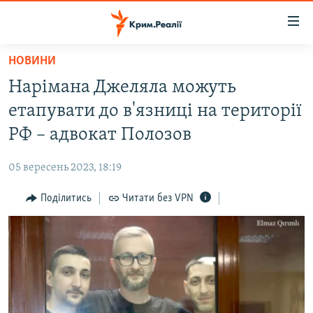
Доступність
посилання
Перейти
НОВИНИ
до
НОВИНИ
Нарімана Джеляла можуть
основного
ВОДА.КРИМ
матеріалу
етапувати до в'язниці на території
ВІДЕО ТА ФОТО
Перейти
РФ – адвокат Полозов
до
ПОЛІТИКА
основної
05 вересень 2023, 18:19
БЛОГИ
навігації
Перейти
Поділитись
Читати без VPN
ПОГЛЯД
до
ІНТЕРВ'Ю
пошуку
ВСЕ ЗА ДЕНЬ
СПЕЦПРОЕКТИ
ЯК ОБІЙТИ БЛОКУВАННЯ
ДЕПОРТАЦІЯ