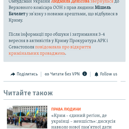
Омбудсман України
Людмила Денісова
звернулася
до
Верховного комісара ООН з прав людини
Мішель
Бачелет
у зв'язку з новими арештами, що відбулися в
Криму.
Після інформації про обшуки і затримання 3-4
вересня в активістів у Криму Прокуратура АРК і
Севастополя
повідомляла про відкриття
кримінальних проваджень
.
Поділитись
Читати без VPN
Follow us
Читайте також
ПРАВА ЛЮДИНИ
«Крим – єдиний регіон, де
українці – меншість»: дискусія
навколо нової пам'ятної дати