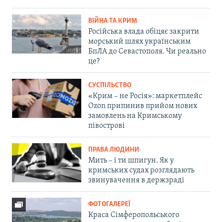
ВІЙНА ТА КРИМ
Російська влада обіцяє закрити
морський шлях українським
БпЛА до Севастополя. Чи реально
це?
СУСПІЛЬСТВО
«Крим – не Росія»: маркетплейс
Ozon припинив прийом нових
замовлень на Кримському
півострові
ПРАВА ЛЮДИНИ
Мить – і ти шпигун. Як у
кримських судах розглядають
звинувачення в держзраді
ФОТОГАЛЕРЕЇ
Краса Сімферопольського