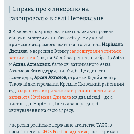
Справа про «диверсію на
газопроводі» в селі Перевальне
3-4 вересня в Криму російські силовики провели
обшуки та затримали п'ять осіб, у тому числі
кримськотатарського політика й активіста
Нарімана
Джеляла
. 6 вересня в Криму
заарештували чотирьох
затриманих
. Так, на 60 діб заарештували братів
Азіза
й
Асана Ахтемових
, батькові затриманого Азіза
Ахтемова
Ескендеру
дали 10 діб. Ще один син
Ескендера,
Арсен Ахтемов
, отримав 15 діб арешту.
Також підконтрольний Кремлю Київський районний
суд
заарештував кримськотатарського політика й
активіста Нарімана Джеляла
на два місяці – до 4
листопада. Наріман Джелял заперечує всі
звинувачення на свою адресу.
7 вересня російське державне агентство
ТАСС
із
посиланням на
ФСБ Росії повідомило
, що затримані