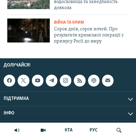
водосховища та занедбаність
довкола
ВІЙНА ТА КРИМ
Сорок днів, сорок ночей. Про
результати кримської операції з
примусу Росії до миру
ДОЛУЧАЙСЯ!
ПІДТРИМКА
ІНФО
© Крим.Реалії, 2026 | Усі права застережено.
КТА
РУС