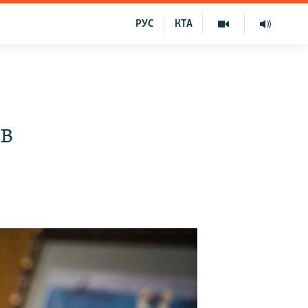
РУС
КТА
ів