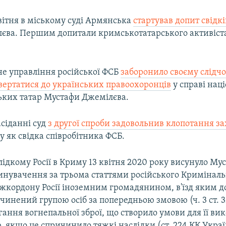
вітня в міському суді Армянська
стартував допит свідкі
лєва. Першим допитали кримськотатарського активіс
не управління російської ФСБ
заборонило своєму слідч
вертатися до українських правоохоронців
у справі нац
ьких татар Мустафи Джемілєва.
асіданні суд
з другої спроби задовольнив клопотання з
у як свідка співробітника ФСБ.
ідкому Росії в Криму 13 квітня 2020 року висунуло Мус
инувачення за трьома статтями російського Криміналь
кордону Росії іноземним громадянином, в'їзд яким до
чинений групою осіб за попередньою змовою (ч. 3 ст. 32
гання вогнепальної зброї, що створило умови для її в
 якщо це спричинило тяжкі наслідки (ст. 224 КК Украї