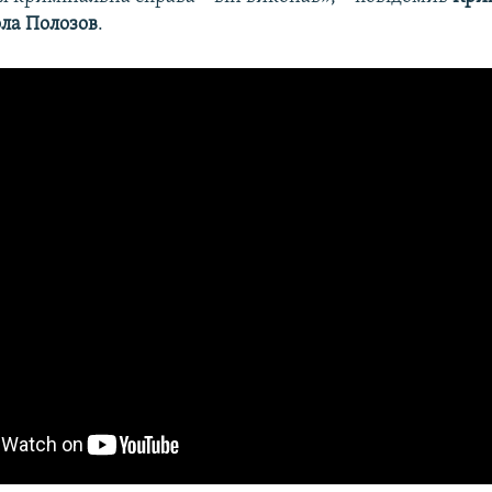
ла Полозов
.