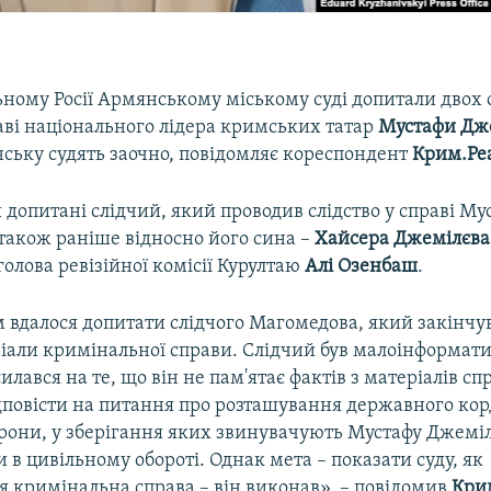
ному Росії Армянському міському суді допитали двох 
аві національного лідера кримських татар
Мустафи Дж
нську судять заочно, повідомляє кореспондент
Крим.Реа
 допитані слідчий, який проводив слідство у справі Му
 також раніше відносно його сина –
Хайсера Джемілєва
і голова ревізійної комісії Курултаю
Алі Озенбаш
.
 вдалося допитати слідчого Магомедова, який закінчува
ріали кримінальної справи. Слідчий був малоінформати
силався на те, що він не пам'ятає фактів з матеріалів с
ідповісти на питання про розташування державного кордо
рони, у зберігання яких звинувачують Мустафу Джеміл
в цивільному обороті. Однак мета – показати суду, як
я кримінальна справа – він виконав», – повідомив
Крим