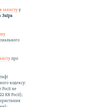
в захисту
у
та
Заїра
ому
іонального
ахисту
про
тафі
ного кодексу:
 Росії не
2 КК Росії);
икористання
ни);