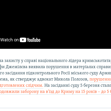
а захисту у справі національного лідера кримськотат
фи Джемілєва виявила порушення в матеріалах справи
ого засідання підконтрольного Росії міського суду Армя
рема, як стверджує адвокат Микола Полозов,
порушення
ідготовлених слідчим.
На засіданні суду 5 березня стал
одовжили заборону на в'їзд до Криму на 15 років – до 5