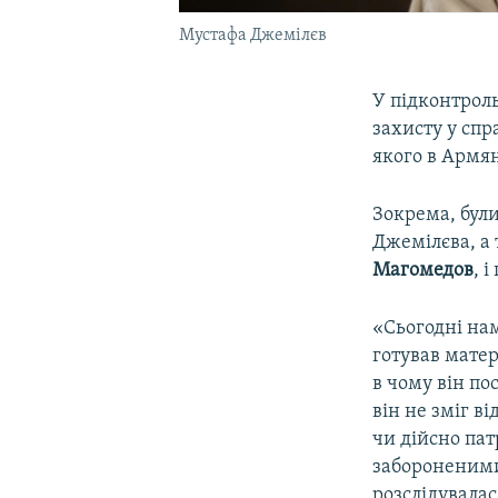
Мустафа Джемілєв
У підконтроль
захисту у спр
якого в Армя
Зокрема, були
Джемілєва, а
Магомедов
, 
«Сьогодні нам
готував мате
в чому він по
він не зміг в
чи дійсно пат
забороненими 
розслідувалас