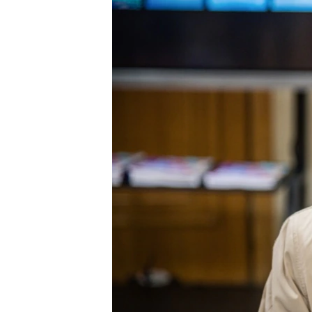
ВІДЕОУРОКИ «ELIFBE»
СВІДЧЕННЯ ОКУПАЦІЇ
УКРАЇНСЬКА ПРОБЛЕМА КРИМУ
ІНФОГРАФІКА