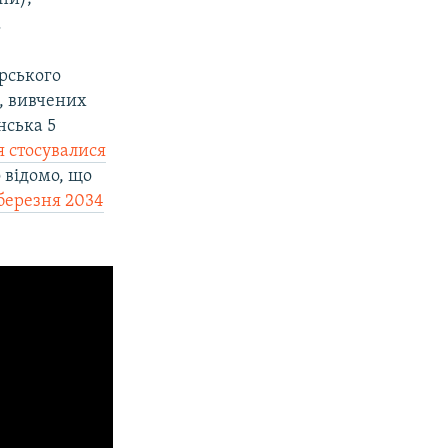
.
арського
, вивчених
нська 5
 стосувалися
о відомо, що
 березня 2034