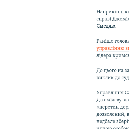
Наприкінці к
справі Джемі
Смедлю
.
Раніше голов
управлінню з
лідера кримс
До цього на з
виклик до суд
Управління Сл
Джемілєву зв
«перетин держ
дозволений, в
недбале збері
іншою особою,