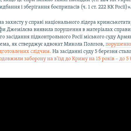
бання і зберігання боєприпасів (ч. 1 ст. 222 КК Росії)»
а захисту у справі національного лідера кримськотат
фи Джемілєва виявила порушення в матеріалах справи
ого засідання підконтрольного Росії міського суду Армя
рема, як стверджує адвокат Микола Полозов,
порушення
ідготовлених слідчим.
На засіданні суду 5 березня стал
одовжили заборону на в'їзд до Криму на 15 років – до 5