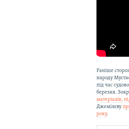
Раніше сторон
народу Муста
під час судов
березня. Зок
матеріалів, п
Джемілєву
пр
року
.​