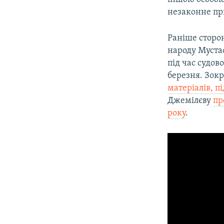
незаконне прид
Раніше сторон
народу Муста
під час судов
березня. Зок
матеріалів, п
Джемілєву
пр
року
.​