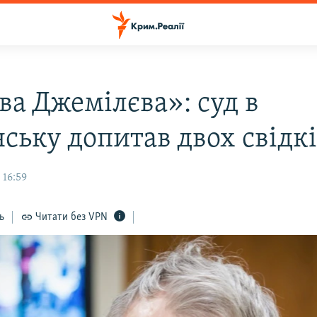
ва Джемілєва»: суд в
ську допитав двох свідк
 16:59
ь
Читати без VPN