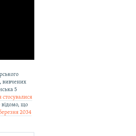
арського
, вивчених
нська 5
 стосувалися
о відомо, що
 березня 2034