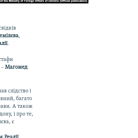
свідків
емілєва
,
лії
.
стафи
–
Магомед
в слідство і
вний, багато
прави. А також
ну, і про те,
єва, є
.Реалії