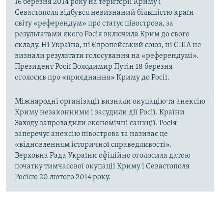
16 березня 2014 року на території Криму і
Севастополя відбувся невизнаний більшістю країн
світу «референдум» про статус півострова, за
результатами якого Росія включила Крим до свого
складу. Ні Україна, ні Європейський союз, ні США не
визнали результати голосування на «референдумі».
Президент Росії Володимир Путін 18 березня
оголосив про «приєднання» Криму до Росії.
Міжнародні організації визнали окупацію та анексію
Криму незаконними і засудили дії Росії. Країни
Заходу запровадили економічні санкції. Росія
заперечує анексію півострова та називає це
«відновленням історичної справедливості».
Верховна Рада України офіційно оголосила датою
початку тимчасової окупації Криму і Севастополя
Росією 20 лютого 2014 року.