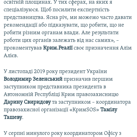
освітній площинах. У тих сферах, на яких я
спеціалізуюся. Щоб посилити експертність
представництва. Ясна річ, ми можемо часто давати
рекомендації або підказувати, що робити, що не
робити різним органам влади. Але результати
роботи цих органів залежать від нас самих», –
прокоментував
Крим.Реалії
своє призначення Алім
Алієв.
У листопаді 2019 року президент України
Володимир Зеленський
призначив першим
заступником представника президента в
Автономній Республіці Крим правозахисницю
Дарину Свиридову
та заступником – координатора
правозахисної організації «КримSOS»
Тамілу
Ташеву
.
У серпні минулого року координатором Офісу з